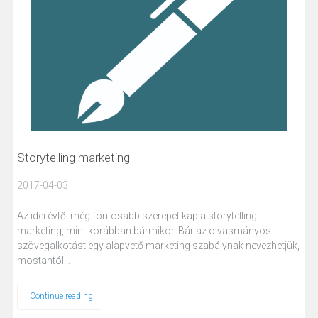
Storytelling marketing
2017-04-03
Az idei évtől még fontosabb szerepet kap a storytelling
marketing, mint korábban bármikor. Bár az olvasmányos
szövegalkotást egy alapvető marketing szabálynak nevezhetjük,
mostantól…
Continue reading