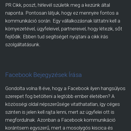
PR Cikk, poszt, hírlevél születik meg a kezünk által
naponta. Pontosan látjuk, hogy ez mennyire fontos a
kommunikáció során. Egy vállalkozásnak láttatni kell a
környezetével, ügyfeleivel, partnereivel, hogy létezik, sőt
fejlődik. Ebben tud segítséget nyújtani a cikk írás
szolgáltatásunk.
Facebook Bejegyzések Írása
Gondolta volna 8 éve, hogy a Facebook ilyen hangsúlyos
szerepet fog betölteni a legtöbb ember életében? A
közösségi oldal népszerűsége vitathatatlan, így céges
szinten is jelen kell rajta lenni, mert az ügyfelei ott is
megfordulnak. Azonban a Facebook kommunikáció
korántsem egyszerű, mert a mosolygós kiscica és