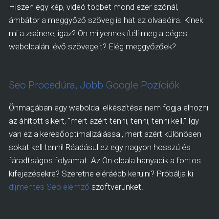
Hiszen egy kép, videó többet mond ezer szónál,
ámbátor a meggyőző szöveg is hat az olvasóira. Kinek
mi a zsánere, igaz? Ön milyennek ítéli meg a céges
weboldalán lévő szövegeit? Elég meggyőzőek?
Seo Procedúra, Jobb Google Pozíciók
Önmagában egy weboldal elkészítése nem fogja elhozni
az áhított sikert, "mert azért tenni, tenni, tenni kell." Így
van ez a keresőoptimalizálással, mert azért különösen
sokat kell tenni! Ráadásul ez egy nagyon hosszú és
fáradtságos folyamat. Az Ön oldala hanyadik a fontos
kifejezésekre? Szeretne eléráébb kerülni? Próbálja ki
díjmentes Seo elemző
szoftverünket!