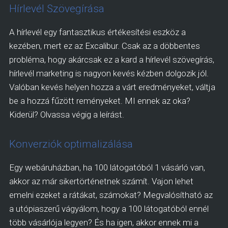
Hírlevél Szövegírása
A hírlevél egy fantasztikus értékesítési eszköz a
kezében, mert ez az Excalibur. Csak az a döbbentes
probléma, hogy akárcsak ez a kard a hírlevél szövegírás,
hírlevél marketing is nagyon kevés kézben dolgozik jól.
Valóban kevés helyen hozza a várt eredményeket, váltja
be a hozzá fűzött reményeket. MI ennek az oka?
Kiderül? Olvassa végig a leírást.
Konverziók optimalizálása
Egy webáruházban, ha 100 látogatóból 1 vásárló van,
akkor az már sikertörténetnek számít. Vajon lehet
emelni ezeket a rátákat, számokat? Megvalósítható az
a utópiaszerű vágyálom, hogy a 100 látogatóból ennél
több vásárlója legyen? És ha igen, akkor ennek mi a