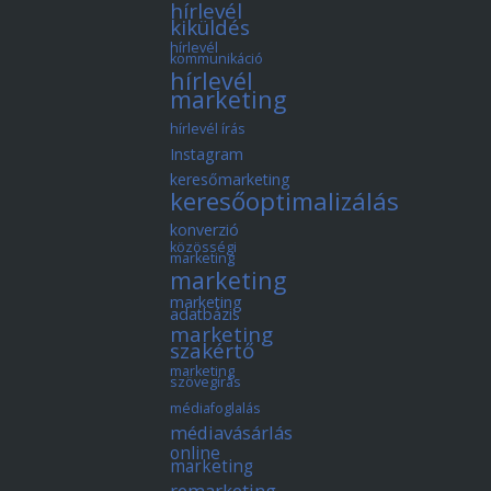
hírlevél
kiküldés
hírlevél
kommunikáció
hírlevél
marketing
hírlevél írás
Instagram
keresőmarketing
keresőoptimalizálás
konverzió
közösségi
marketing
marketing
marketing
adatbázis
marketing
szakértő
marketing
szövegírás
médiafoglalás
médiavásárlás
online
marketing
remarketing