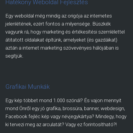
Hatékony Weboldal Fejlesztés
Egy weboldal még mindig az origója az internetes
jelenlétének, ezért fontos a milyensége. Büszkék
vagyunk rá, hogy marketing és értékesítési szemlélettel
átitatott oldalakat építünk, amelyeket (és gazdáikat)
aztán a internet marketing szövevényes hálójában is
segítjük.
Grafikai Munkák
Egy kép többet mond 1.000 szónál? És vajon mennyit
mond Önről egy jó grafika, brossúra, banner, webdesign,
Facebook fejléc kép vagy névjegykártya? Mindegy, hogy
ki tervezi meg az arculatát? Vagy ez forintosítható?!