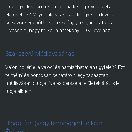
Elég egy elektronikus direkt marketing levél a céljai
eléréséhez? Milyen aktivitást vált ki egyetlen levél a
célközönségéből? Ez persze függ az ajánlatától is.
Olvassa el, hogy mi kell a hatékony EDM levélhez.
Szakszerű Médiavásárlás!
Vajon hol éri el a valódi és hamisíthatatlan ügyfeleit? Ezt
felmérni és pontosan behatárolni egy tapasztalt
médiavásárló tudja. Na és persze a felületek árát is le
tudja alkudni.
Blogot Írni (vagy bérbloggert felkérni)
Érdemes