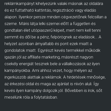
reklámkampányt kihelyezünk valaki másnak az oldalára
és ez futtatható kattintás, regisztráció vagy eladás
alapon. Ilyenkor persze minden cégvezetőnek felcsillan a
szeme. Máris látja lelki szemei előtt a független és
gondtalan élet utópiaszerű képeit, mert nem kell tenni
semmit és dől be a pénz, felpörögnek az eladások... A
helyzet azonban árnyaltabb és pont ezek miatt a
gondolatok miatt. Egyrészt kevés termékkel működik
igazán jól az affiliate marketing, másrészt nagyon
csekély energiát tesznek bele a vállalkozások az ilyen
kampányokba. Ami ahhoz vezet, hogy mélyen az
ingerküszöb alattiak a reklámok. A hirdetések minősége,
az érkezési oldal és maga az ajánlat is nívón aluli. Így
kevés ilyen kampány dolgozik jól. Bővebben is írok, sőt
mesélünk róla a folytatásban.