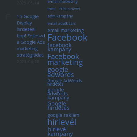
e-mail marketing
2025-05-14
edm
EDM hírlevél
15 Google
edm kampány
Display
email adatbázis
hirdetési
email marketing
Facebook
tipp! Fejleszd
a Google Ads
facebook
marketing
kampány
Facebook
stratégiádat.
marketing
2023-04-28
google
adwords
Google AdWords
hirdetés
google
adwords
kampány
Google
hirdetés
google reklám
hírlevél
hírlevél
kampány