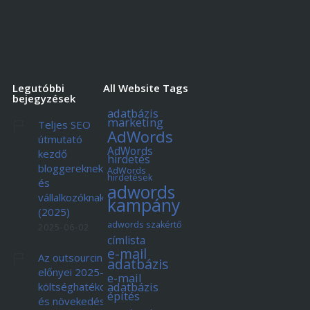
Legutóbbi
All Website Tags
bejegyzések
adatbázis
marketing
Teljes SEO
AdWords
útmutató
AdWords
kezdő
hirdetés
bloggereknek
AdWords
hirdetések
és
adwords
vállalkozóknak
kampány
(2025)
adwords szakértő
2025-06-02
címlista
e-mail
Az outsourcing
adatbázis
előnyei 2025-ben:
e-mail
adatbázis
költséghatékonyság
építés
és növekedés