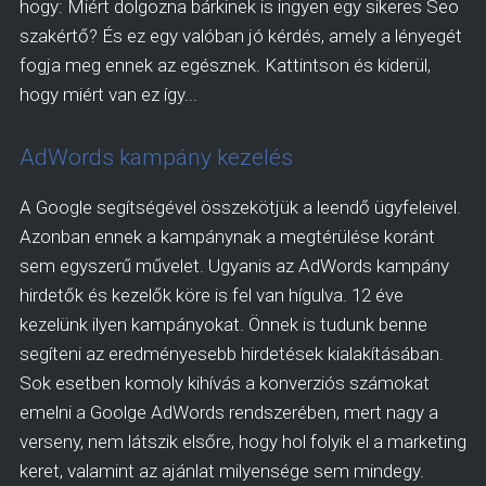
hogy: Miért dolgozna bárkinek is ingyen egy sikeres Seo
szakértő? És ez egy valóban jó kérdés, amely a lényegét
fogja meg ennek az egésznek. Kattintson és kiderül,
hogy miért van ez így...
AdWords kampány kezelés
A Google segítségével összekötjük a leendő ügyfeleivel.
Azonban ennek a kampánynak a megtérülése koránt
sem egyszerű művelet. Ugyanis az AdWords kampány
hirdetők és kezelők köre is fel van hígulva. 12 éve
kezelünk ilyen kampányokat. Önnek is tudunk benne
segíteni az eredményesebb hirdetések kialakításában.
Sok esetben komoly kihívás a konverziós számokat
emelni a Goolge AdWords rendszerében, mert nagy a
verseny, nem látszik elsőre, hogy hol folyik el a marketing
keret, valamint az ajánlat milyensége sem mindegy.