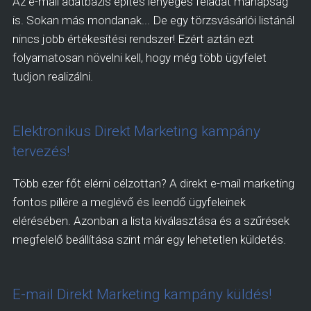
Az e-mail adatbázis építés lényeges feladat manapság
is. Sokan más mondanak... De egy törzsvásárlói listánál
nincs jobb értékesítési rendszer! Ezért aztán ezt
folyamatosan növelni kell, hogy még több ügyfelet
tudjon realizálni.
Elektronikus Direkt Marketing kampány
tervezés!
Több ezer főt elérni célzottan? A direkt e-mail marketing
fontos pillére a meglévő és leendő ügyfeleinek
elérésében. Azonban a lista kiválasztása és a szűrések
megfelelő beállítása szint már egy lehetetlen küldetés.
E-mail Direkt Marketing kampány küldés!