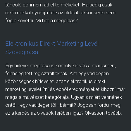
táncoló póni nem ad el termékeket. Ha pedig csak
reklámokkal nyomja tele az oldalát, akkor senki sem
fogja követni. Mi hát a megoldás?
Elektronikus Direkt Marketing Levél
Szövegírása
Egy hírlevél megírása is komoly kihívás a már ismert,
felmelegített regisztráltaknak. Ám egy vadidegen
közönségnek hírlevelet, azaz elektronikus direkt
marketing levelet írni és ebből eredményeket kihozni már
maga a művészet kategóriája. Ugyanis miért vennének
öntől - egy vadidegentől - bármit? Jogosan fordul meg
ez a kérdés az olvasók fejében, igaz? Olvasson tovább.