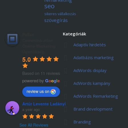
seo
sikeres vállalkozás
szövegírás
Kategóriák
Pallas
Communication
Adaptív hirdetés
Online Marketing
Ügynökség
Adatbázis marketing
5.0
AdWords display
Based on 11 reviews
powered by
G
o
o
g
l
e
AdWords kampány
review us on
AdWords Remarketing
Artúr Levente Ladányi
Brand development
a year ago
Branding
See All Reviews