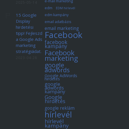
e-mail marketing
2025-05-14
edm
EDM hírlevél
15 Google
edm kampány
Display
email adatbázis
hirdetési
email marketing
Facebook
tipp! Fejleszd
a Google Ads
facebook
marketing
kampány
Facebook
stratégiádat.
marketing
2023-04-28
google
adwords
Google AdWords
hirdetés
google
adwords
kampány
Google
hirdetés
google reklám
hírlevél
hírlevél
kampány