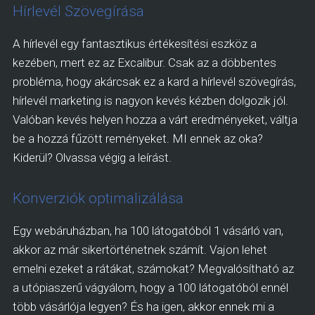
Hírlevél Szövegírása
A hírlevél egy fantasztikus értékesítési eszköz a
kezében, mert ez az Excalibur. Csak az a döbbentes
probléma, hogy akárcsak ez a kard a hírlevél szövegírás,
hírlevél marketing is nagyon kevés kézben dolgozik jól.
Valóban kevés helyen hozza a várt eredményeket, váltja
be a hozzá fűzött reményeket. MI ennek az oka?
Kiderül? Olvassa végig a leírást.
Konverziók optimalizálása
Egy webáruházban, ha 100 látogatóból 1 vásárló van,
akkor az már sikertörténetnek számít. Vajon lehet
emelni ezeket a rátákat, számokat? Megvalósítható az
a utópiaszerű vágyálom, hogy a 100 látogatóból ennél
több vásárlója legyen? És ha igen, akkor ennek mi a