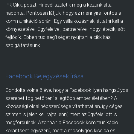
PR Cikk, poszt, hírlevél születik meg a kezünk által
naponta. Pontosan látjuk, hogy ez mennyire fontos a
kommunikáció során. Egy vállalkozásnak láttatni kell a
környezetével, ügyfeleivel, partnereivel, hogy létezik, sőt
fejlődik. Ebben tud segítséget nyújtani a cikk írás
szolgáltatásunk.
Facebook Bejegyzések Írása
Gondolta volna 8 éve, hogy a Facebook ilyen hangsúlyos
szerepet fog betölteni a legtöbb ember életében? A
közösségi oldal népszerűsége vitathatatlan, így céges
szinten is jelen kell rajta lenni, mert az ügyfelei ott is
megfordulnak. Azonban a Facebook kommunikáció
korántsem egyszerű, mert a mosolygós kiscica és