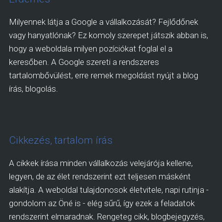
Milyennek látja a Google a vállalkozását? Fejlődőnek
vagy hanyatlónak? Ez komoly szerepet játszik abban is,
hogy a weboldala milyen pozíciókat foglal el a
keresőben. A Google szereti a rendszeres
tartalombővülést, erre remek megoldást nyújt a blog
írás, blogolás.
Cikkezés, tartalom írás
A cikkek írása minden vállalkozás velejárója kellene,
legyen, de az élet rendszerint ezt teljesen másként
alakítja. A weboldal tulajdonosok életvitele, napi rutinja -
gondolom az Öné is - elég sűrű, így ezek a feladatok
rendszerint elmaradnak. Rengeteg cikk, blogbejegyzés,