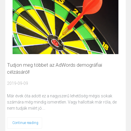
Tudjon meg többet az AdWords demográfiai
célzásáról!
2019-09-09
Már évek óta adott ez a nagyszerű lehetőség mégis sokak
számára még mindig ismeretlen. Vagy hallottak már róla, de
nem tudják miért jó.…
Continue reading