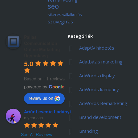
seo
sikeres vállalkozás
szövegírás
Kategóriák
Pallas
Communication
Adaptív hirdetés
Online Marketing
Ügynökség
Adatbázis marketing
5.0
AdWords display
Based on 11 reviews
powered by
G
o
o
g
l
e
AdWords kampány
review us on
AdWords Remarketing
Artúr Levente Ladányi
Brand development
a year ago
Branding
See All Reviews