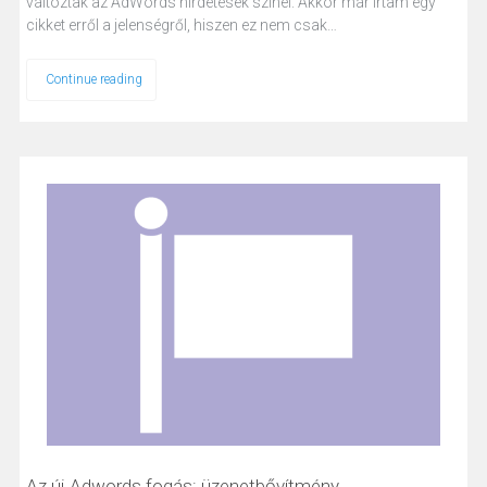
változtak az AdWords hirdetések színei. Akkor már írtam egy
cikket erről a jelenségről, hiszen ez nem csak…
Continue reading
Az új Adwords fogás: üzenetbővítmény