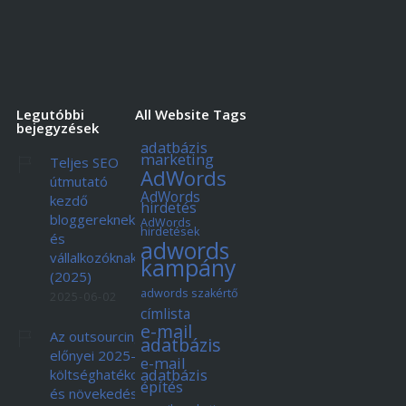
Legutóbbi
All Website Tags
bejegyzések
adatbázis
marketing
Teljes SEO
AdWords
útmutató
AdWords
kezdő
hirdetés
bloggereknek
AdWords
hirdetések
és
adwords
vállalkozóknak
kampány
(2025)
adwords szakértő
2025-06-02
címlista
e-mail
Az outsourcing
adatbázis
előnyei 2025-ben:
e-mail
adatbázis
költséghatékonyság
építés
és növekedés