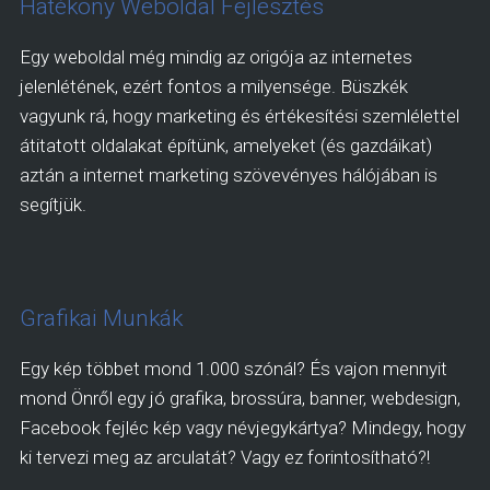
Hatékony Weboldal Fejlesztés
Egy weboldal még mindig az origója az internetes
jelenlétének, ezért fontos a milyensége. Büszkék
vagyunk rá, hogy marketing és értékesítési szemlélettel
átitatott oldalakat építünk, amelyeket (és gazdáikat)
aztán a internet marketing szövevényes hálójában is
segítjük.
Grafikai Munkák
Egy kép többet mond 1.000 szónál? És vajon mennyit
mond Önről egy jó grafika, brossúra, banner, webdesign,
Facebook fejléc kép vagy névjegykártya? Mindegy, hogy
ki tervezi meg az arculatát? Vagy ez forintosítható?!