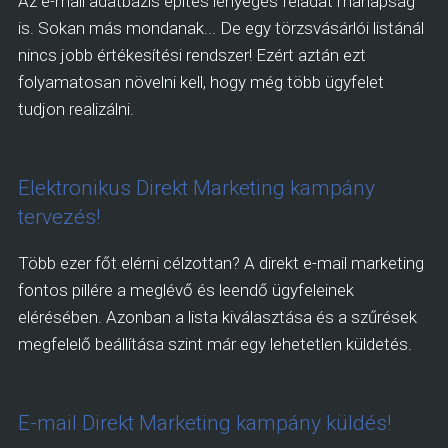
Az e-mail adatbázis építés lényeges feladat manapság
is. Sokan más mondanak... De egy törzsvásárlói listánál
nincs jobb értékesítési rendszer! Ezért aztán ezt
folyamatosan növelni kell, hogy még több ügyfelet
tudjon realizálni.
Elektronikus Direkt Marketing kampány
tervezés!
Több ezer főt elérni célzottan? A direkt e-mail marketing
fontos pillére a meglévő és leendő ügyfeleinek
elérésében. Azonban a lista kiválasztása és a szűrések
megfelelő beállítása szint már egy lehetetlen küldetés.
E-mail Direkt Marketing kampány küldés!