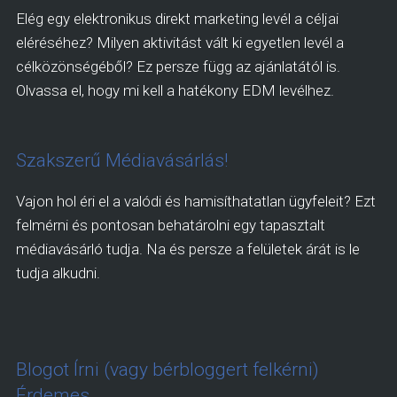
Elég egy elektronikus direkt marketing levél a céljai
eléréséhez? Milyen aktivitást vált ki egyetlen levél a
célközönségéből? Ez persze függ az ajánlatától is.
Olvassa el, hogy mi kell a hatékony EDM levélhez.
Szakszerű Médiavásárlás!
Vajon hol éri el a valódi és hamisíthatatlan ügyfeleit? Ezt
felmérni és pontosan behatárolni egy tapasztalt
médiavásárló tudja. Na és persze a felületek árát is le
tudja alkudni.
Blogot Írni (vagy bérbloggert felkérni)
Érdemes