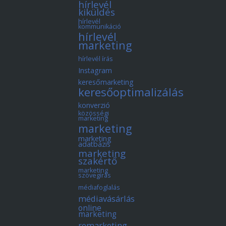
hírlevél
kiküldés
hírlevél
kommunikáció
hírlevél
marketing
hírlevél írás
Instagram
keresőmarketing
keresőoptimalizálás
konverzió
közösségi
marketing
marketing
marketing
adatbázis
marketing
szakértő
marketing
szövegírás
médiafoglalás
médiavásárlás
online
marketing
remarketing