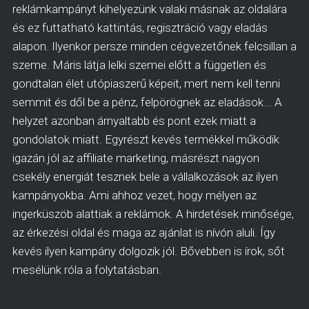
reklámkampányt kihelyezünk valaki másnak az oldalára
és ez futtatható kattintás, regisztráció vagy eladás
alapon. Ilyenkor persze minden cégvezetőnek felcsillan a
szeme. Máris látja lelki szemei előtt a független és
gondtalan élet utópiaszerű képeit, mert nem kell tenni
semmit és dől be a pénz, felpörögnek az eladások... A
helyzet azonban árnyaltabb és pont ezek miatt a
gondolatok miatt. Egyrészt kevés termékkel működik
igazán jól az affiliate marketing, másrészt nagyon
csekély energiát tesznek bele a vállalkozások az ilyen
kampányokba. Ami ahhoz vezet, hogy mélyen az
ingerküszöb alattiak a reklámok. A hirdetések minősége,
az érkezési oldal és maga az ajánlat is nívón aluli. Így
kevés ilyen kampány dolgozik jól. Bővebben is írok, sőt
mesélünk róla a folytatásban.