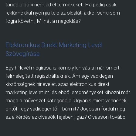
táncoló póni nem ad el termékeket. Ha pedig csak
reklámokkal nyomja tele az oldalát, akkor senki sem
fogja követni. Mi hát a megoldás?
Elektronikus Direkt Marketing Levél
Szövegírása
Egy hírlevél megírása is komoly kihívás a már ismert,
felmelegített regisztráltaknak. Ám egy vadidegen
közönségnek hírlevelet, azaz elektronikus direkt
marketing levelet írni és ebből eredményeket kihozni már
maga a művészet kategóriája. Ugyanis miért vennének
öntől - egy vadidegentől - bármit? Jogosan fordul meg
ez a kérdés az olvasók fejében, igaz? Olvasson tovább.