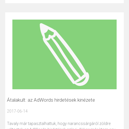
Átalakult: az AdWords hirdetések kinézete
2017-06-14
Tavaly már tapasztalhattuk, hogy narancssárgáról zöldre