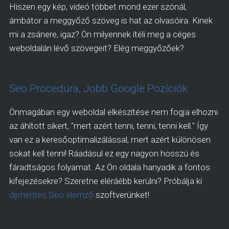
Hiszen egy kép, videó többet mond ezer szónál,
ámbátor a meggyőző szöveg is hat az olvasóira. Kinek
mi a zsánere, igaz? Ön milyennek ítéli meg a céges
weboldalán lévő szövegeit? Elég meggyőzőek?
Seo Procedúra, Jobb Google Pozíciók
Önmagában egy weboldal elkészítése nem fogja elhozni
az áhított sikert, "mert azért tenni, tenni, tenni kell." Így
van ez a keresőoptimalizálással, mert azért különösen
sokat kell tenni! Ráadásul ez egy nagyon hosszú és
fáradtságos folyamat. Az Ön oldala hanyadik a fontos
kifejezésekre? Szeretne eléráébb kerülni? Próbálja ki
díjmentes Seo elemző
szoftverünket!