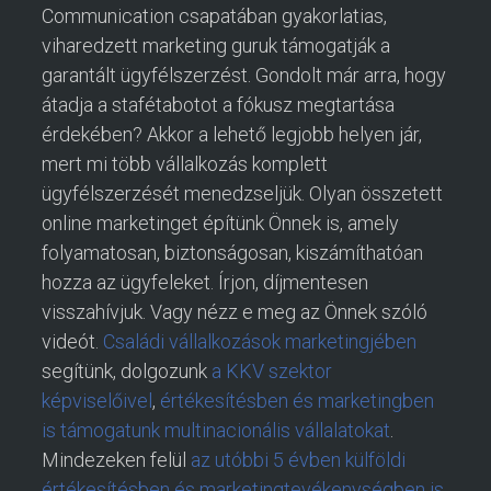
Communication csapatában gyakorlatias,
viharedzett marketing guruk támogatják a
garantált ügyfélszerzést. Gondolt már arra, hogy
átadja a stafétabotot a fókusz megtartása
érdekében? Akkor a lehető legjobb helyen jár,
mert mi több vállalkozás komplett
ügyfélszerzését menedzseljük. Olyan összetett
online marketinget építünk Önnek is, amely
folyamatosan, biztonságosan, kiszámíthatóan
hozza az ügyfeleket. Írjon, díjmentesen
visszahívjuk. Vagy nézz e meg az Önnek szóló
videót.
Családi vállalkozások marketingjében
segítünk, dolgozunk
a KKV szektor
képviselőivel
,
értékesítésben és marketingben
is támogatunk multinacionális vállalatokat
.
Mindezeken felül
az utóbbi 5 évben külföldi
értékesítésben és marketingtevékenységben is