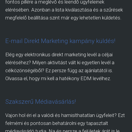
fontos pillére a meglévő és leendő ügyfeleinek
elérésében. Azonban a lista kiválasztása és a szűrések
megfelelő beállítása szint már egy lehetetlen küldetés.
E-mail Direkt Marketing kampány küldés!
Elég egy elektronikus direkt marketing levél a céljai
eléréséhez? Milyen aktivitást vált ki egyetlen levél a
célközönségéből? Ez persze függ az ajánlatától is.
Olvassa el, hogy mi kell a hatékony EDM levélhez.
Szakszerű Médiavásárlás!
Vajon hol éri el a valódi és hamisíthatatlan ügyfeleit? Ezt
felmérni és pontosan behatárolni egy tapasztalt
médiavásárló tudja. Na és persze a felületek árát is le