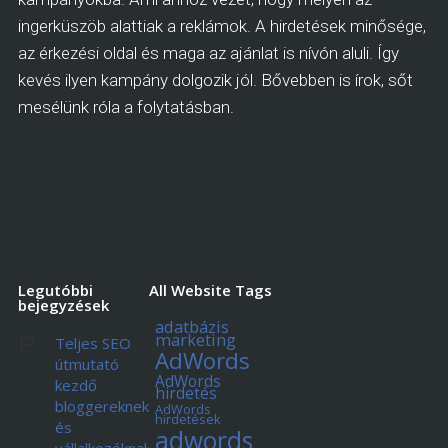
ingerküszöb alattiak a reklámok. A hirdetések minősége,
az érkezési oldal és maga az ajánlat is nívón aluli. Így
kevés ilyen kampány dolgozik jól. Bővebben is írok, sőt
mesélünk róla a folytatásban.
Legutóbbi
All Website Tags
bejegyzések
adatbázis
marketing
Teljes SEO
AdWords
útmutató
AdWords
kezdő
hirdetés
bloggereknek
AdWords
hirdetések
és
adwords
vállalkozóknak