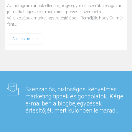
Az Instagram annak ellenére, hogy egyre népszerűbb és igazán
jó marketingeszköz, még mindig keveset szerepel a
vállalkozások marketingstratégiájában. Reméljük, hogy Ön már
fent…
Continue reading
Szenzációs, biztoságos, kényelmes
marketing tippek és gondolatok. Kérje
e-mailben a blogbejegyzések
értesítőjét, mert különben lemarad...