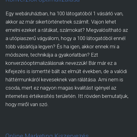
Egy webáruházban, ha 100 látogatóból 1 vásárló van,
akkor az már sikertörténetnek számít. Vajon lehet
emelni ezeket a rátákat, számokat? Megvalósítható az
a utópiaszerű vágyálom, hogy a 100 látogatóból ennél
több vásárlója legyen? És ha igen, akkor ennek mi a
módszere, technikája a gyakorlatban? Ezt
konverzióoptimalizálásnak nevezzük! Bár már ez a
kifejezés is ismertté bált az elmúlt években, de a valódi
háttérmunkáról keveseknek van rálátása. Ami nem is
csoda, mert ez nagyon magas kvalitást igényel az
internetes értékesítés területén. Itt röviden bemutatjuk,
hogy miről van szó.
Online Marketing Kiszervezés