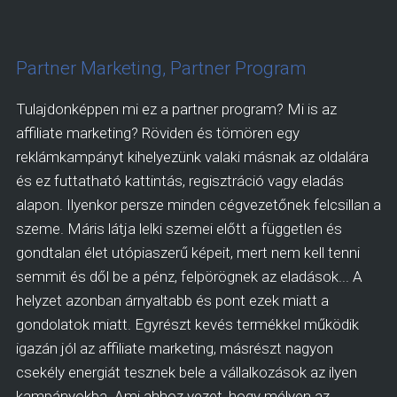
Partner Marketing, Partner Program
Tulajdonképpen mi ez a partner program? Mi is az
affiliate marketing? Röviden és tömören egy
reklámkampányt kihelyezünk valaki másnak az oldalára
és ez futtatható kattintás, regisztráció vagy eladás
alapon. Ilyenkor persze minden cégvezetőnek felcsillan a
szeme. Máris látja lelki szemei előtt a független és
gondtalan élet utópiaszerű képeit, mert nem kell tenni
semmit és dől be a pénz, felpörögnek az eladások... A
helyzet azonban árnyaltabb és pont ezek miatt a
gondolatok miatt. Egyrészt kevés termékkel működik
igazán jól az affiliate marketing, másrészt nagyon
csekély energiát tesznek bele a vállalkozások az ilyen
kampányokba. Ami ahhoz vezet, hogy mélyen az