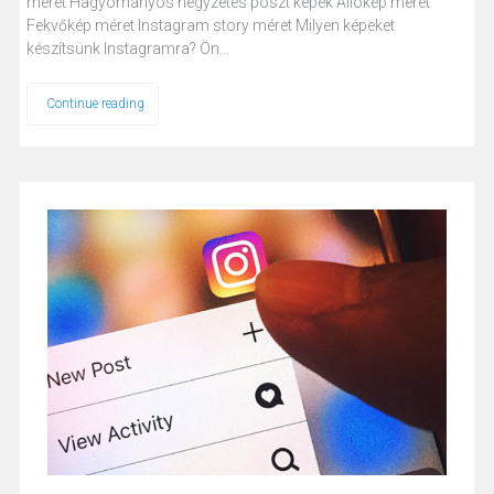
méret Hagyományos négyzetes poszt képek Állókép méret
Fekvőkép méret Instagram story méret Milyen képeket
készítsünk Instagramra? Ön…
Continue reading