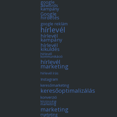
google
adwords
kampány
Google
hirdetés
google reklám
hírlevél
hírlevél
kampány
hírlevél
kiküldés
hírlevél
kommunikáció
hírlevél
marketing
hírlevél írás
Instagram
keresőmarketing
keresőoptimalizálás
konverzió
közösségi
marketing
marketing
marketing