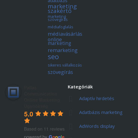
adatbázis
marketing
szakértő
marketing
szövegírás
médiafoglalás
médiavásárlás
online
marketing
remarketing
seo
sikeres vállalkozás
szövegírás
Kategóriák
Pallas
Communication
Adaptív hirdetés
Online Marketing
Ügynökség
Adatbázis marketing
5.0
AdWords display
Based on 11 reviews
powered by
G
o
o
g
l
e