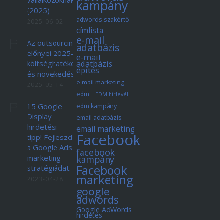
kampány
(2025)
adwords szakértő
2025-06-02
címlista
e-mail
Az outsourcing
adatbázis
előnyei 2025-ben:
e-mail
adatbázis
költséghatékonyság
építés
és növekedés
e-mail marketing
2025-05-14
edm
EDM hírlevél
15 Google
edm kampány
Display
email adatbázis
hirdetési
email marketing
Facebook
tipp! Fejleszd
a Google Ads
facebook
marketing
kampány
Facebook
stratégiádat.
marketing
2023-04-28
google
adwords
Google AdWords
hirdetés