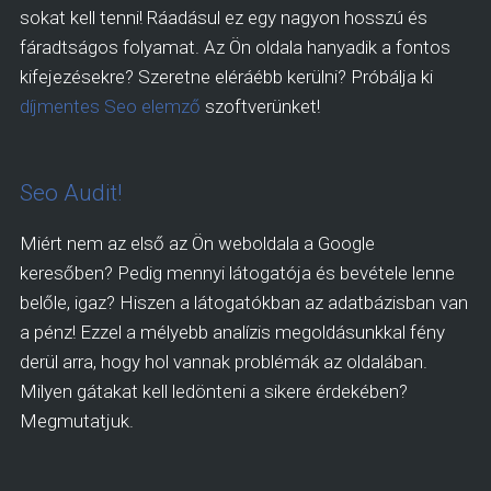
sokat kell tenni! Ráadásul ez egy nagyon hosszú és
fáradtságos folyamat. Az Ön oldala hanyadik a fontos
kifejezésekre? Szeretne eléráébb kerülni? Próbálja ki
díjmentes Seo elemző
szoftverünket!
Seo Audit!
Miért nem az első az Ön weboldala a Google
keresőben? Pedig mennyi látogatója és bevétele lenne
belőle, igaz? Hiszen a látogatókban az adatbázisban van
a pénz! Ezzel a mélyebb analízis megoldásunkkal fény
derül arra, hogy hol vannak problémák az oldalában.
Milyen gátakat kell ledönteni a sikere érdekében?
Megmutatjuk.