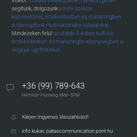
videót.
Családi vállalkozások marketingjében
segítünk, dolgozunk
a KKV szektor
képviselőivel
,
értékesítésben és marketingben
is támogatunk multinacionális vállalatokat
.
Mindezeken felül
az utóbbi 5 évben külföldi
értékesítésben és marketingtevékenységben is
segítjük ügyfeleinket
.
+36 (99) 789-643
Hétfőtől–Péntekig 9AM–5PM
Kérjen Ingyenes Visszahívást!
info kukac pallascommunication pont hu