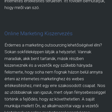
internetes értékesítés területén. Itt röviden bemutatjuk,
hogy miről van szó.
Online Marketing Kiszervezés
Érdemes a marketing outsourcing lehetőségével élni?
Sokan sokféleképpen látják a helyzetet. Vannak
maradiak, akik bent tartanák, másik részben
kiszerveznék és a vezetők egy szűkebb hányada
felismerte, hogy soha nem fognak házon belül annyira
érteni az internetes marketinghez és webes
értékesítéshez, mint egy erre szakosodott csapat. Nos
az utóbbiaknak van igazuk, mert olyan fénysebességgel
történik a fejlődés, hogy az követhetetlen. A saját
munkája mellett Ön, az alkalmazottai vagy a vezetői