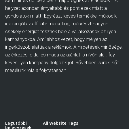
semmit és dől be a pénz, felpörögnek az eladások... A
helyzet azonban árnyaltabb és pont ezek miatt a
gondolatok miatt. Egyrészt kevés termékkel működik
igazán jól az affiliate marketing, másrészt nagyon
csekély energiát tesznek bele a vállalkozások az ilyen
kampányokba. Ami ahhoz vezet, hogy mélyen az
ingerküszöb alattiak a reklámok. A hirdetések minősége,
az érkezési oldal és maga az ajánlat is nívón aluli. Így
kevés ilyen kampány dolgozik jól. Bővebben is írok, sőt
mesélünk róla a folytatásban.
Legutóbbi
All Website Tags
bejegyzések