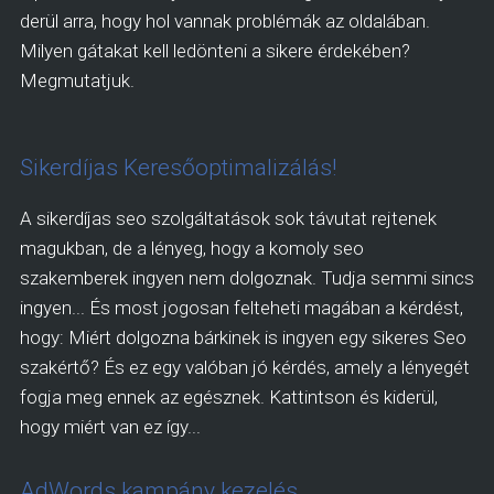
derül arra, hogy hol vannak problémák az oldalában.
Milyen gátakat kell ledönteni a sikere érdekében?
Megmutatjuk.
Sikerdíjas Keresőoptimalizálás!
A sikerdíjas seo szolgáltatások sok távutat rejtenek
magukban, de a lényeg, hogy a komoly seo
szakemberek ingyen nem dolgoznak. Tudja semmi sincs
ingyen... És most jogosan felteheti magában a kérdést,
hogy: Miért dolgozna bárkinek is ingyen egy sikeres Seo
szakértő? És ez egy valóban jó kérdés, amely a lényegét
fogja meg ennek az egésznek. Kattintson és kiderül,
hogy miért van ez így...
AdWords kampány kezelés