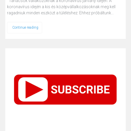
Tanácsok vállakozóknak a koronavírus járvány idején: A
koronavírus idején a kis és középvállalkozásoknak meg kell
ragadniuk minden eszközt a túléléshez. Ehhez próbáltunk…
Continue reading