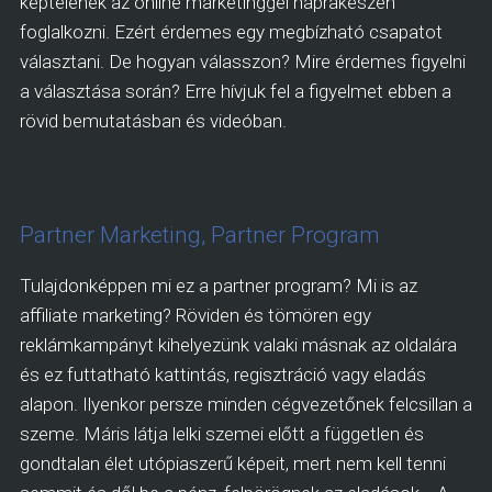
képtelenek az online marketinggel naprakészen
foglalkozni. Ezért érdemes egy megbízható csapatot
választani. De hogyan válasszon? Mire érdemes figyelni
a választása során? Erre hívjuk fel a figyelmet ebben a
rövid bemutatásban és videóban.
Partner Marketing, Partner Program
Tulajdonképpen mi ez a partner program? Mi is az
affiliate marketing? Röviden és tömören egy
reklámkampányt kihelyezünk valaki másnak az oldalára
és ez futtatható kattintás, regisztráció vagy eladás
alapon. Ilyenkor persze minden cégvezetőnek felcsillan a
szeme. Máris látja lelki szemei előtt a független és
gondtalan élet utópiaszerű képeit, mert nem kell tenni