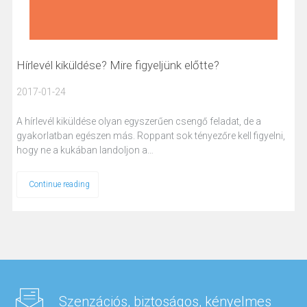
Hírlevél kiküldése? Mire figyeljünk előtte?
2017-01-24
A hírlevél kiküldése olyan egyszerűen csengő feladat, de a
gyakorlatban egészen más. Roppant sok tényezőre kell figyelni,
hogy ne a kukában landoljon a…
Continue reading
Szenzációs, biztoságos, kényelmes