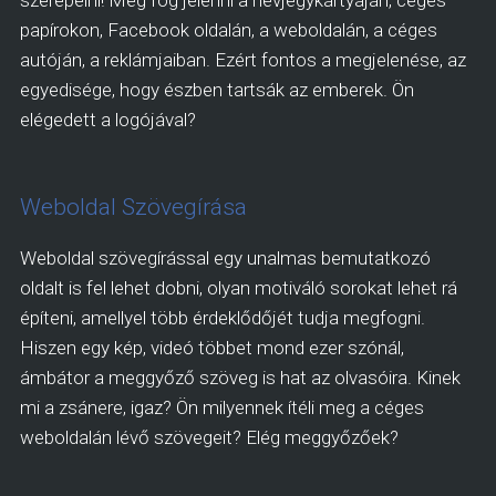
szerepelni! Meg fog jelenni a névjegykártyáján, céges
papírokon, Facebook oldalán, a weboldalán, a céges
autóján, a reklámjaiban. Ezért fontos a megjelenése, az
egyedisége, hogy észben tartsák az emberek. Ön
elégedett a logójával?
Weboldal Szövegírása
Weboldal szövegírással egy unalmas bemutatkozó
oldalt is fel lehet dobni, olyan motiváló sorokat lehet rá
építeni, amellyel több érdeklődőjét tudja megfogni.
Hiszen egy kép, videó többet mond ezer szónál,
ámbátor a meggyőző szöveg is hat az olvasóira. Kinek
mi a zsánere, igaz? Ön milyennek ítéli meg a céges
weboldalán lévő szövegeit? Elég meggyőzőek?