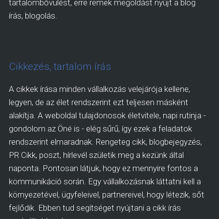
tartalombővülést, erre remek megoldást nyújt a blog
írás, blogolás.
Cikkezés, tartalom írás
A cikkek írása minden vállalkozás velejárója kellene,
legyen, de az élet rendszerint ezt teljesen másként
alakítja. A weboldal tulajdonosok életvitele, napi rutinja -
gondolom az Öné is - elég sűrű, így ezek a feladatok
rendszerint elmaradnak. Rengeteg cikk, blogbejegyzés,
PR Cikk, poszt, hírlevél születik meg a kezünk által
naponta. Pontosan látjuk, hogy ez mennyire fontos a
kommunikáció során. Egy vállalkozásnak láttatni kell a
környezetével, ügyfeleivel, partnereivel, hogy létezik, sőt
fejlődik. Ebben tud segítséget nyújtani a cikk írás