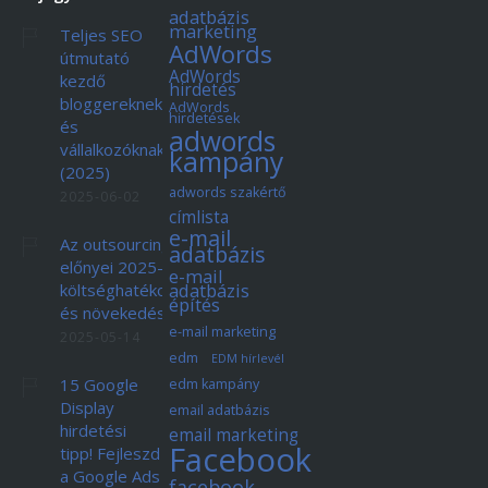
adatbázis
marketing
Teljes SEO
AdWords
útmutató
AdWords
kezdő
hirdetés
bloggereknek
AdWords
hirdetések
és
adwords
vállalkozóknak
kampány
(2025)
adwords szakértő
2025-06-02
címlista
e-mail
Az outsourcing
adatbázis
előnyei 2025-ben:
e-mail
adatbázis
költséghatékonyság
építés
és növekedés
e-mail marketing
2025-05-14
edm
EDM hírlevél
15 Google
edm kampány
Display
email adatbázis
hirdetési
email marketing
Facebook
tipp! Fejleszd
a Google Ads
facebook