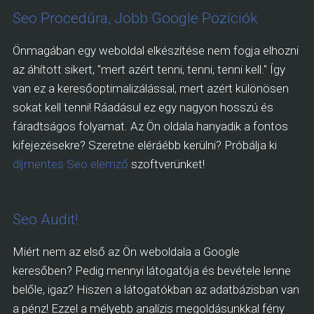
Seo Procedúra, Jobb Google Pozíciók
Önmagában egy weboldal elkészítése nem fogja elhozni
az áhított sikert, "mert azért tenni, tenni, tenni kell." Így
van ez a keresőoptimalizálással, mert azért különösen
sokat kell tenni! Ráadásul ez egy nagyon hosszú és
fáradtságos folyamat. Az Ön oldala hanyadik a fontos
kifejezésekre? Szeretne eléráébb kerülni? Próbálja ki
díjmentes Seo elemző
szoftverünket!
Seo Audit!
Miért nem az első az Ön weboldala a Google
keresőben? Pedig mennyi látogatója és bevétele lenne
belőle, igaz? Hiszen a látogatókban az adatbázisban van
a pénz! Ezzel a mélyebb analízis megoldásunkkal fény