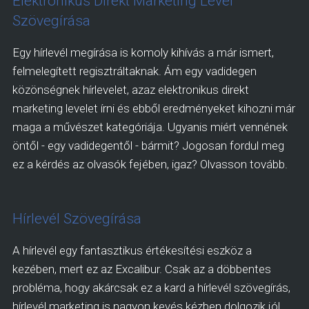
Elektronikus Direkt Marketing Levél
Szövegírása
Egy hírlevél megírása is komoly kihívás a már ismert,
felmelegített regisztráltaknak. Ám egy vadidegen
közönségnek hírlevelet, azaz elektronikus direkt
marketing levelet írni és ebből eredményeket kihozni már
maga a művészet kategóriája. Ugyanis miért vennének
öntől - egy vadidegentől - bármit? Jogosan fordul meg
ez a kérdés az olvasók fejében, igaz? Olvasson tovább.
Hírlevél Szövegírása
A hírlevél egy fantasztikus értékesítési eszköz a
kezében, mert ez az Excalibur. Csak az a döbbentes
probléma, hogy akárcsak ez a kard a hírlevél szövegírás,
hírlevél marketing is nagyon kevés kézben dolgozik jól.