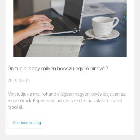
Ön tudja, hogy milyen hosszú egy jó hírlevél?
2019-06-14
Mint tudjuk a mai rohanó világban nagyon kevés ideje van az
embereknek. Éppen ezért nem is szeretik, ha valaki túl sokat
rabol el…
Continue reading