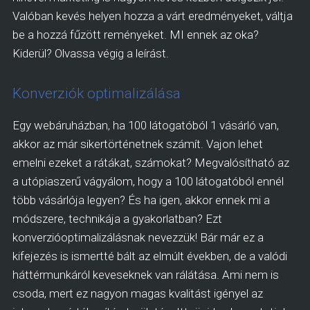
Valóban kevés helyen hozza a várt eredményeket, váltja
be a hozzá fűzött reményeket. MI ennek az oka?
Kiderül? Olvassa végig a leírást.
Konverziók optimalizálása
Egy webáruházban, ha 100 látogatóból 1 vásárló van,
akkor az már sikertörténetnek számít. Vajon lehet
emelni ezeket a rátákat, számokat? Megvalósítható az
a utópiaszerű vágyálom, hogy a 100 látogatóból ennél
több vásárlója legyen? És ha igen, akkor ennek mi a
módszere, technikája a gyakorlatban? Ezt
konverzióoptimalizálásnak nevezzük! Bár már ez a
kifejezés is ismertté bált az elmúlt években, de a valódi
háttérmunkáról keveseknek van rálátása. Ami nem is
csoda, mert ez nagyon magas kvalitást igényel az