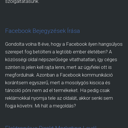
szolgáltatásunk.
Facebook Bejegyzések Írása
Gondolta volna 8 éve, hogy a Facebook ilyen hangsúlyos
szerepet fog betölteni a legtöbb ember életében? A
közösségi oldal népszerűsége vitathatatlan, így céges
szinten is jelen kell rajta lenni, mert az ügyfelei ott is
megfordulnak. Azonban a Facebook kommunikáció
korántsem egyszerű, mert a mosolygós kiscica és
táncoló póni nem ad el termékeket. Ha pedig csak
reklámokkal nyomja tele az oldalát, akkor senki sem
fogja követni. Mi hát a megoldás?