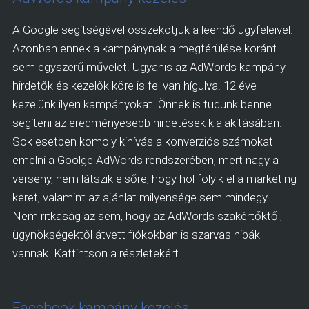
A Google segítségével összekötjük a leendő ügyfeleivel.
Azonban ennek a kampánynak a megtérülése koránt
sem egyszerű művelet. Ugyanis az AdWords kampány
hirdetők és kezelők köre is fel van hígulva. 12 éve
kezelünk ilyen kampányokat. Önnek is tudunk benne
segíteni az eredményesebb hirdetések kialakításában.
Sok esetben komoly kihívás a konverziós számokat
emelni a Goolge AdWords rendszerében, mert nagy a
verseny, nem látszik elsőre, hogy hol folyik el a marketing
keret, valamint az ajánlat milyensége sem mindegy.
Nem ritkaság az sem, hogy az AdWords szakértőktől,
ügynökségektől átvett fiókokban is szarvas hibák
vannak. Kattintson a részletekért.
Facebook kampány kezelés