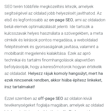
SEO terén többféle megközelítés létezik, amelyek
segítségével az oldalad jobb helyezését javíthatod. Az
első és legfontosabb az
on-page SEO
, ami az oldaladon
belüli elemek optimalizálását jelenti. Ide tartozik a
kulcsszavak helyes használata a szövegekben, a meta
címkék és leírások pontos megadása, a weboldalad
felépítésének és gyorsaságának javítása, valamint a
mobilbarát megjelenés kialakítása. Ezek az apró
technikai és tartalmi finomhangolások alapvetően
befolyásolják, hogy a keresőmotorok hogyan értékelik
az oldaladat.
Helyezz rájuk komoly hangsúlyt, mert ha
ezek nincsenek rendben, akkor hiába építesz linkeket,
írsz tartalmakat!
Ezzel szemben az
off-page SEO
az oldalon kívüli
tevékenységeket foglalja magában, amelyek az oldalad