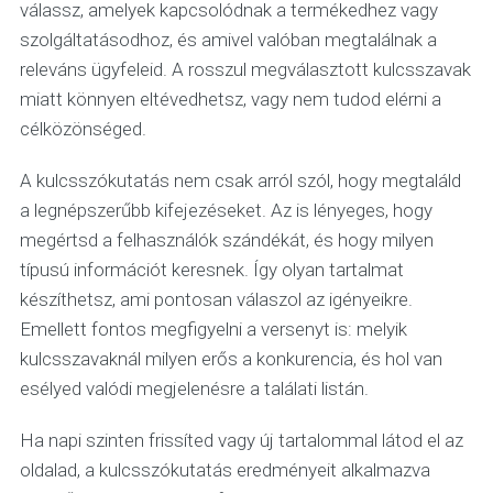
válassz, amelyek kapcsolódnak a termékedhez vagy
szolgáltatásodhoz, és amivel valóban megtalálnak a
releváns ügyfeleid. A rosszul megválasztott kulcsszavak
miatt könnyen eltévedhetsz, vagy nem tudod elérni a
célközönséged.
A kulcsszókutatás nem csak arról szól, hogy megtaláld
a legnépszerűbb kifejezéseket. Az is lényeges, hogy
megértsd a felhasználók szándékát, és hogy milyen
típusú információt keresnek. Így olyan tartalmat
készíthetsz, ami pontosan válaszol az igényeikre.
Emellett fontos megfigyelni a versenyt is: melyik
kulcsszavaknál milyen erős a konkurencia, és hol van
esélyed valódi megjelenésre a találati listán.
Ha napi szinten frissíted vagy új tartalommal látod el az
oldalad, a kulcsszókutatás eredményeit alkalmazva