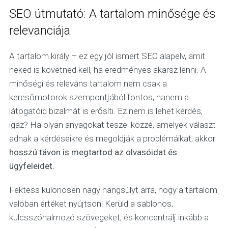
SEO útmutató: A tartalom minősége és
relevanciája
A tartalom király – ez egy jól ismert SEO alapelv, amit
neked is követned kell, ha eredményes akarsz lenni. A
minőségi és releváns tartalom nem csak a
keresőmotorok szempontjából fontos, hanem a
látogatóid bizalmát is erősíti. Ez nem is lehet kérdés,
igaz? Ha olyan anyagokat teszel közzé, amelyek választ
adnak a kérdéseikre és megoldják a problémáikat, akkor
hosszú távon is megtartod az olvasóidat és
ügyfeleidet.
Fektess különösen nagy hangsúlyt arra, hogy a tartalom
valóban értéket nyújtson! Kerüld a sablonos,
kulcsszóhalmozó szövegeket, és koncentrálj inkább a