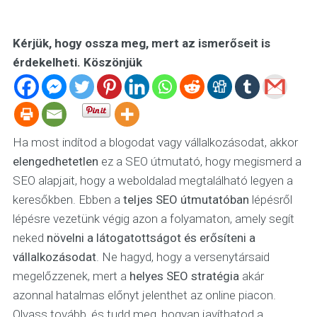
Kérjük, hogy ossza meg, mert az ismerőseit is
érdekelheti. Köszönjük
Ha most indítod a blogodat vagy vállalkozásodat, akkor
elengedhetetlen
ez a SEO útmutató, hogy megismerd a
SEO alapjait, hogy a weboldalad megtalálható legyen a
keresőkben. Ebben a
teljes SEO útmutatóban
lépésről
lépésre vezetünk végig azon a folyamaton, amely segít
neked
növelni a látogatottságot és erősíteni a
vállalkozásodat
. Ne hagyd, hogy a versenytársaid
megelőzzenek, mert a
helyes SEO stratégia
akár
azonnal hatalmas előnyt jelenthet az online piacon.
Olvass tovább, és tudd meg, hogyan javíthatod a