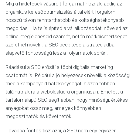
Míg a hirdetések vásárolt forgalmat hoznak, addig az
organikus keresőoptimalizálás által elért forgalom
hosszú távon fenntarthatóbb és költséghatékonyabb
megoldás. Ha te is építed a vállalkozásodat, növeled az
online megjelenéseid számát, netán márkaismertséget
szeretnél növelni, a SEO beépítése a stratégiádba
alapvető fontosságú lesz a folyamatok során.
Ráadásul a SEO erősíti a többi digitális marketing
csatornát is. Például a jó helyezések növelik a közösségi
média kampányaid hatékonyságát, hiszen többen
találhatnak rá a weboldaladra organikusan. Emellett a
tartalomalapú SEO segít abban, hogy minőségi, értékes
anyagokat ossz meg, amelyek könnyebben
megoszthatók és követhetők.
Továbbá fontos tisztázni, a SEO nem egy egyszeri