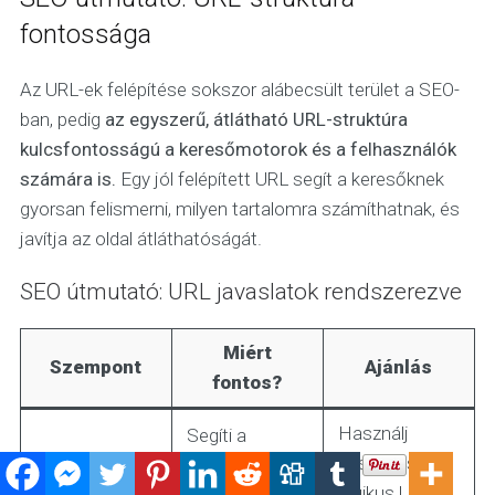
fontossága
Az URL-ek felépítése sokszor alábecsült terület a SEO-
ban, pedig
az egyszerű, átlátható URL-struktúra
kulcsfontosságú a keresőmotorok és a felhasználók
számára is.
Egy jól felépített URL segít a keresőknek
gyorsan felismerni, milyen tartalomra számíthatnak, és
javítja az oldal átláthatóságát.
SEO útmutató: URL javaslatok rendszerezve
Miért
Szempont
Ajánlás
fontos?
Használj
Segíti a
beszédes,
keresőmotoro
logikus URL-
kat és a