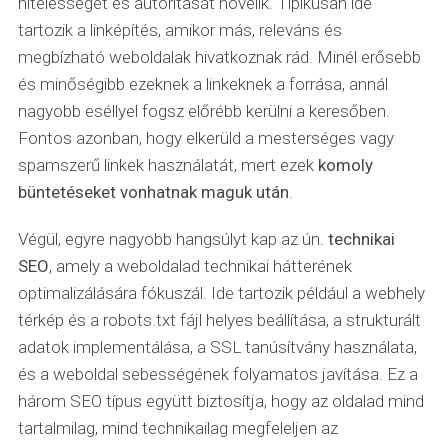
hitelességét és autoritását növelik. Tipikusan ide
tartozik a linképítés, amikor más, releváns és
megbízható weboldalak hivatkoznak rád. Minél erősebb
és minőségibb ezeknek a linkeknek a forrása, annál
nagyobb eséllyel fogsz előrébb kerülni a keresőben.
Fontos azonban, hogy elkerüld a mesterséges vagy
spamszerű linkek használatát, mert ezek
komoly
büntetéseket vonhatnak maguk után
.
Végül, egyre nagyobb hangsúlyt kap az ún.
technikai
SEO
, amely a weboldalad technikai hátterének
optimalizálására fókuszál. Ide tartozik például a webhely
térkép és a robots.txt fájl helyes beállítása, a strukturált
adatok implementálása, a SSL tanúsítvány használata,
és a weboldal sebességének folyamatos javítása. Ez a
három SEO típus együtt biztosítja, hogy az oldalad mind
tartalmilag, mind technikailag megfeleljen az