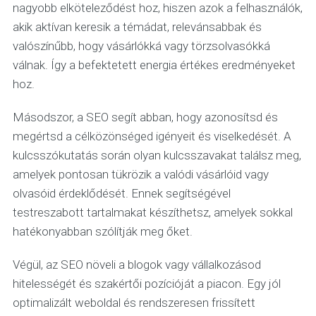
nagyobb elköteleződést hoz, hiszen azok a felhasználók,
akik aktívan keresik a témádat, relevánsabbak és
valószínűbb, hogy vásárlókká vagy törzsolvasókká
válnak. Így a befektetett energia értékes eredményeket
hoz.
Másodszor, a SEO segít abban, hogy azonosítsd és
megértsd a célközönséged igényeit és viselkedését. A
kulcsszókutatás során olyan kulcsszavakat találsz meg,
amelyek pontosan tükrözik a valódi vásárlóid vagy
olvasóid érdeklődését. Ennek segítségével
testreszabott tartalmakat készíthetsz, amelyek sokkal
hatékonyabban szólítják meg őket.
Végül, az SEO növeli a blogok vagy vállalkozásod
hitelességét és szakértői pozícióját a piacon. Egy jól
optimalizált weboldal és rendszeresen frissített