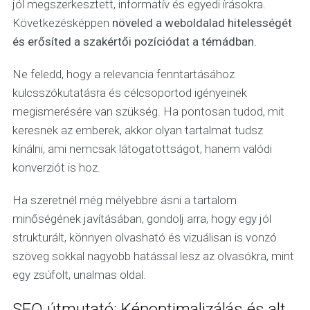
jól megszerkesztett, informatív és egyedi írásokra.
Következésképpen
növeled a weboldalad hitelességét
és erősíted a szakértői pozíciódat a témádban.
Ne feledd, hogy a relevancia fenntartásához
kulcsszókutatásra és célcsoportod igényeinek
megismerésére van szükség. Ha pontosan tudod, mit
keresnek az emberek, akkor olyan tartalmat tudsz
kínálni, ami nemcsak látogatottságot, hanem valódi
konverziót is hoz.
Ha szeretnél még mélyebbre ásni a tartalom
minőségének javításában, gondolj arra, hogy egy jól
strukturált, könnyen olvasható és vizuálisan is vonzó
szöveg sokkal nagyobb hatással lesz az olvasókra, mint
egy zsúfolt, unalmas oldal.
SEO útmutató: Képoptimalizálás és alt