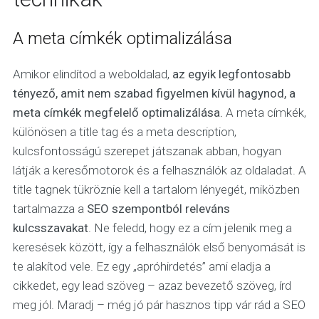
A meta címkék optimalizálása
Amikor elindítod a weboldalad,
az egyik legfontosabb
tényező, amit nem szabad figyelmen kívül hagynod, a
meta címkék megfelelő optimalizálása.
A meta címkék,
különösen a title tag és a meta description,
kulcsfontosságú szerepet játszanak abban, hogyan
látják a keresőmotorok és a felhasználók az oldaladat. A
title tagnek tükröznie kell a tartalom lényegét, miközben
tartalmazza a
SEO szempontból releváns
kulcsszavakat
. Ne feledd, hogy ez a cím jelenik meg a
keresések között, így a felhasználók első benyomását is
te alakítod vele. Ez egy „apróhirdetés” ami eladja a
cikkedet, egy lead szöveg – azaz bevezető szöveg, írd
meg jól. Maradj – még jó pár hasznos tipp vár rád a SEO