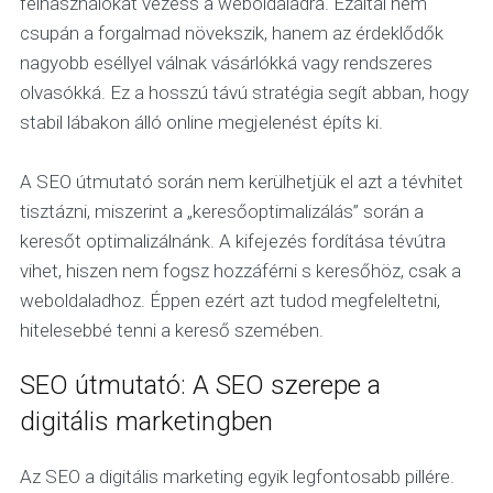
felhasználókat vezess a weboldaladra. Ezáltal nem
csupán a forgalmad növekszik, hanem az érdeklődők
nagyobb eséllyel válnak vásárlókká vagy rendszeres
olvasókká. Ez a hosszú távú stratégia segít abban, hogy
stabil lábakon álló online megjelenést építs ki.
A SEO útmutató során nem kerülhetjük el azt a tévhitet
tisztázni, miszerint a „keresőoptimalizálás” során a
keresőt optimalizálnánk. A kifejezés fordítása tévútra
vihet, hiszen nem fogsz hozzáférni s keresőhöz, csak a
weboldaladhoz. Éppen ezért azt tudod megfeleltetni,
hitelesebbé tenni a kereső szemében.
SEO útmutató: A SEO szerepe a
digitális marketingben
Az SEO a digitális marketing egyik legfontosabb pillére.