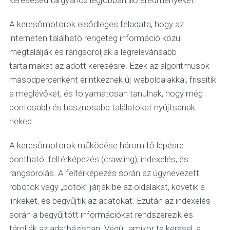
keresésed tárgyához legjobban illő eredményeket.
A keresőmotorok elsődleges feladata, hogy az
interneten található rengeteg információ közül
megtalálják és rangsorolják a legrelevánsabb
tartalmakat az adott keresésre. Ezek az algoritmusok
másodpercenként érintkeznek új weboldalakkal, frissítik
a meglévőket, és folyamatosan tanulnak, hogy még
pontosabb és hasznosabb találatokat nyújtsanak
neked.
A keresőmotorok működése három fő lépésre
bontható: feltérképezés (crawling), indexelés, és
rangsorolás. A feltérképezés során az úgynevezett
robotok vagy „botok” járják be az oldalakat, követik a
linkeket, és begyűjtik az adatokat. Ezután az indexelés
során a begyűjtött információkat rendszerezik és
tárolják az adatbázisban. Végül, amikor te keresel, a