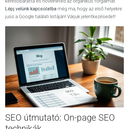
keresőbaráttá és növelheted az organikus forgalmat.
Lépj velünk kapcsolatba
még ma, hogy az első helyekre
juss a Google találati listáján! Várjuk jelentkezésedet!
SEO útmutató: On-page SEO
technikák