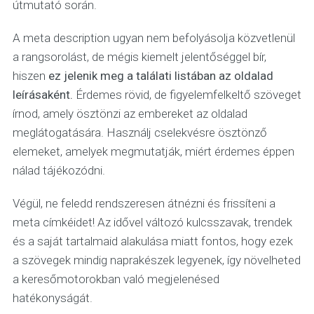
útmutató során.
A meta description ugyan nem befolyásolja közvetlenül
a rangsorolást, de mégis kiemelt jelentőséggel bír,
hiszen
ez jelenik meg a találati listában az oldalad
leírásaként.
Érdemes rövid, de figyelemfelkeltő szöveget
írnod, amely ösztönzi az embereket az oldalad
meglátogatására. Használj cselekvésre ösztönző
elemeket, amelyek megmutatják, miért érdemes éppen
nálad tájékozódni.
Végül, ne feledd rendszeresen átnézni és frissíteni a
meta címkéidet! Az idővel változó kulcsszavak, trendek
és a saját tartalmaid alakulása miatt fontos, hogy ezek
a szövegek mindig naprakészek legyenek, így növelheted
a keresőmotorokban való megjelenésed
hatékonyságát.