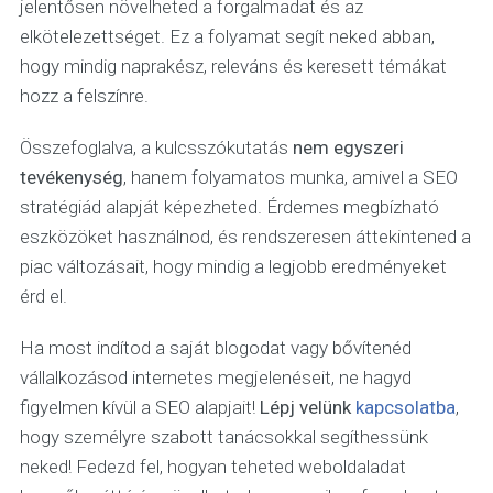
jelentősen növelheted a forgalmadat és az
elkötelezettséget. Ez a folyamat segít neked abban,
hogy mindig naprakész, releváns és keresett témákat
hozz a felszínre.
Összefoglalva, a kulcsszókutatás
nem egyszeri
tevékenység
, hanem folyamatos munka, amivel a SEO
stratégiád alapját képezheted. Érdemes megbízható
eszközöket használnod, és rendszeresen áttekintened a
piac változásait, hogy mindig a legjobb eredményeket
érd el.
Ha most indítod a saját blogodat vagy bővítenéd
vállalkozásod internetes megjelenéseit, ne hagyd
figyelmen kívül a SEO alapjait!
Lépj velünk
kapcsolatba
,
hogy személyre szabott tanácsokkal segíthessünk
neked! Fedezd fel, hogyan teheted weboldaladat