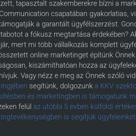
zett, tapasztalt szakemberekre bízni a mar
 Communication csapatában gyakorlatias, v
támogatják a garantált ügyfélszerzést. Gond
étabotot a fókusz megtartása érdekében? Ak
 jár, mert mi több vállalkozás komplett ügy
összetett online marketinget építünk Önnek
ságosan, kiszámíthatóan hozza az ügyfeleke
hívjuk. Vagy nézz e meg az Önnek szóló vi
ingjében
segítünk, dolgozunk
a KKV szekto
sítésben és marketingben is támogatunk mul
eken felül
az utóbbi 5 évben külföldi érték
ingtevékenységben is segítjük ügyfeleinket