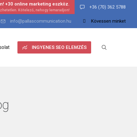
n! +30 online marketing eszköz.
+36 (70) 362 5788
info@pallascommunication.hu
Kövessen minket
olat
INGYENES SEO ELEMZÉS
og