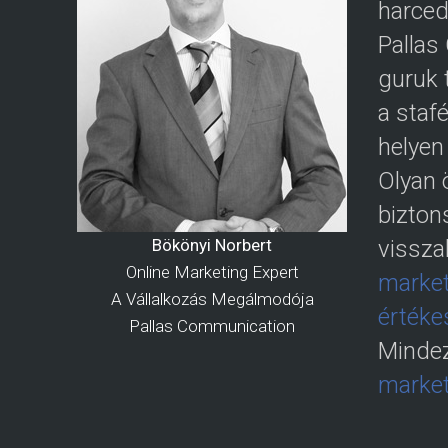
harced
Pallas
guruk 
a staf
helyen
Olyan 
bizton
Bökönyi Norbert
vissza
Online Marketing Expert
market
A Vállalkozás Megálmodója
értéke
Pallas Communication
Mindez
market