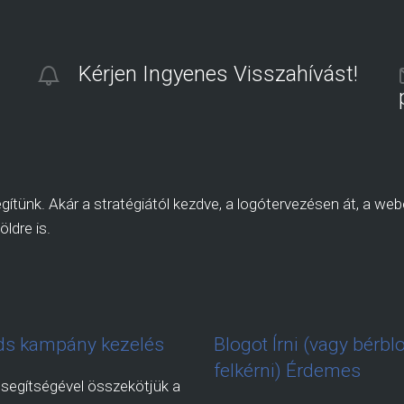
Kérjen Ingyenes Visszahívást!
ítünk. Akár a stratégiától kezdve, a logótervezésen át, a webo
öldre is.
s kampány kezelés
Blogot Írni (vagy bérbl
felkérni) Érdemes
segítségével összekötjük a