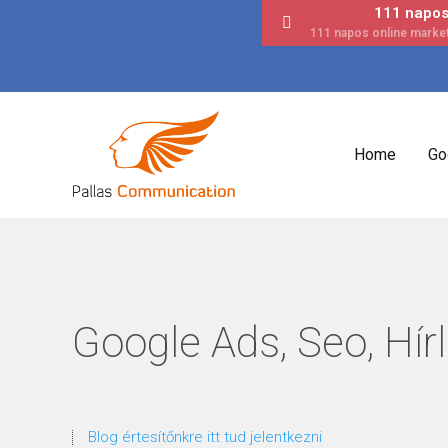
111 napos 
Home
Go
Google Ads, Seo, Hírl
Blog értesítőnkre itt tud jelentkezni