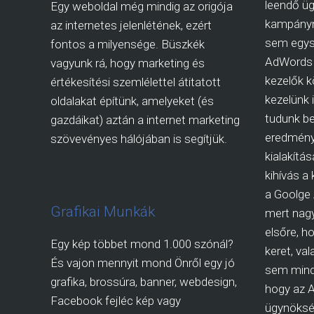
leendő üg
Egy weboldal még mindig az origója
kampányn
az internetes jelenlétének, ezért
sem egys
fontos a milyensége. Büszkék
AdWords 
vagyunk rá, hogy marketing és
kezelők kö
értékesítési szemlélettel átitatott
kezelünk 
oldalakat építünk, amelyeket (és
tudunk be
gazdáikat) aztán a internet marketing
eredmény
szövevényes hálójában is segítjük.
kialakítá
kihívás a
a Goolge
Grafikai Munkák
mert nagy
elsőre, ho
Egy kép többet mond 1.000 szónál?
keret, va
És vajon mennyit mond Önről egy jó
sem mind
grafika, brossúra, banner, webdesign,
hogy az 
Facebook fejléc kép vagy
ügynökség