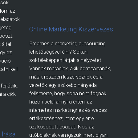
osok
dolom az
 feladatok
geteg
Online Marketing Kiszervezés
 poszt,
Érdemes a marketing outsourcing
 által
lehetőségével élni? Sokan
ogy ez
sokféleképpen látják a helyzetet.
káció
Vannak maradiak, akik bent tartanák,
atni kell
másik részben kiszerveznék és a
vezetők egy szűkebb hányada
fejlődik.
felismerte, hogy soha nem fognak
 a cikk
házon belül annyira érteni az
internetes marketinghez és webes
értékesítéshez, mint egy erre
szakosodott csapat. Nos az
 Írása
utóbbiaknak van igazuk, mert olyan