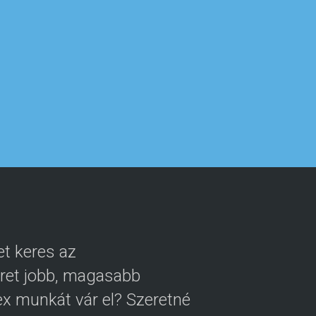
t keres az
eret jobb, magasabb
x munkát vár el? Szeretné