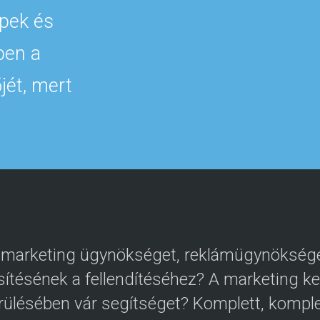
pek és
ben a
jét, mert
 marketing ügynökséget, reklámügynöksége
sítésének a fellendítéséhez? A marketing k
ülésében vár segítséget? Komplett, komple