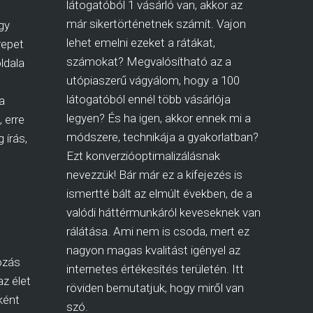
látogatóból 1 vásárló van, akkor az
már sikertörténetnek számít. Vajon
gy
lehet emelni ezeket a rátákat,
repet
számokat? Megvalósítható az a
ldala
utópiaszerű vágyálom, hogy a 100
látogatóból ennél több vásárlója
a
legyen? És ha igen, akkor ennek mi a
 erre
módszere, technikája a gyakorlatban?
 írás,
Ezt konverzióoptimalizálásnak
nevezzük! Bár már ez a kifejezés is
ismertté bált az elmúlt években, de a
valódi háttérmunkáról keveseknek van
rálátása. Ami nem is csoda, mert ez
nagyon magas kvalitást igényel az
ozás
internetes értékesítés területén. Itt
az élet
röviden bemutatjuk, hogy miről van
ként
szó.