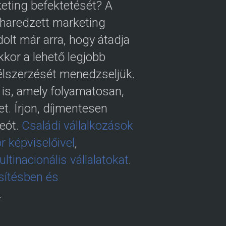
keting befektetését? A
iharedzett marketing
olt már arra, hogy átadja
kor a lehető legjobb
félszerzését menedzseljük.
 is, amely folyamatosan,
t. Írjon, díjmentesen
deót.
Családi vállalkozások
r képviselőivel
,
tinacionális vállalatokat
.
esítésben és
.