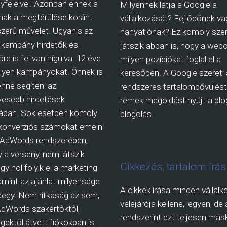
yfeleivel. Azonban ennek a
Milyennek látja a Google a
ak a megtérülése koránt
vállalkozását? Fejlődőnek va
zerű művelet. Ugyanis az
hanyatlónak? Ez komoly sze
kampány hirdetők és
játszik abban is, hogy a webo
re is fel van hígulva. 12 éve
milyen pozíciókat foglal el a
ilyen kampányokat. Önnek is
keresőben. A Google szereti 
nne segíteni az
rendszeres tartalombővülést,
esebb hirdetések
remek megoldást nyújt a blog
sában. Sok esetben komoly
blogolás.
 konverziós számokat emelni
 AdWords rendszerében,
 a verseny, nem látszik
Cikkezés, tartalom írás
gy hol folyik el a marketing
lamint az ajánlat milyensége
A cikkek írása minden vállalk
egy. Nem ritkaság az sem,
velejárója kellene, legyen, de 
AdWords szakértőktől,
rendszerint ezt teljesen más
ektől átvett fiókokban is