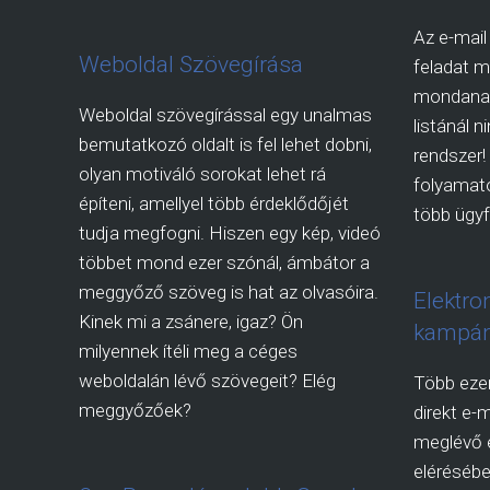
Az e-mail
Weboldal Szövegírása
feladat 
mondanak.
Weboldal szövegírással egy unalmas
listánál n
bemutatkozó oldalt is fel lehet dobni,
rendszer!
olyan motiváló sorokat lehet rá
folyamato
építeni, amellyel több érdeklődőjét
több ügyfe
tudja megfogni. Hiszen egy kép, videó
többet mond ezer szónál, ámbátor a
meggyőző szöveg is hat az olvasóira.
Elektro
Kinek mi a zsánere, igaz? Ön
kampán
milyennek ítéli meg a céges
weboldalán lévő szövegeit? Elég
Több ezer
meggyőzőek?
direkt e-m
meglévő é
elérésébe