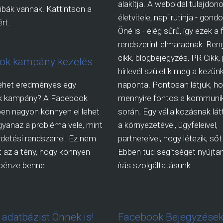
alakítja. A weboldal tulajdon
ibák vannak. Kattintson a
életvitele, napi rutinja - gon
rt.
Öné is - elég sűrű, így ezek a
rendszerint elmaradnak. Ren
cikk, blogbejegyzés, PR Cikk,
ok kampány kezelés
hírlevél születik meg a kezünk
ehet eredményes egy
naponta. Pontosan látjuk, h
k kampány? A Facebook
mennyire fontos a kommuni
en nagyon könnyen el lehet
során. Egy vállalkozásnak látt
gyanaz a probléma vele, mint
a környezetével, ügyfeleivel,
irdetési rendszerrel. Ez nem
partnereivel, hogy létezik, sőt 
 az a tény, hogy könnyen
Ebben tud segítséget nyújtani
a pénze benne.
írás szolgáltatásunk.
l adatbázist Önnek is!
Facebook Bejegyzések