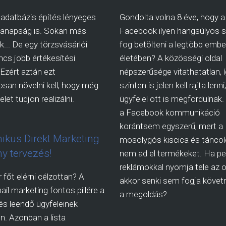
 adatbázis építés lényeges
Gondolta volna 8 éve, hogy a
manapság is. Sokan más
Facebook ilyen hangsúlyos s
.. De egy törzsvásárlói
fog betölteni a legtöbb embe
incs jobb értékesítési
életében? A közösségi oldal
 Ezért aztán ezt
népszerűsége vitathatatlan, 
san növelni kell, hogy még
szinten is jelen kell rajta lenn
let tudjon realizálni.
ügyfelei ott is megfordulnak
a Facebook kommunikáció
korántsem egyszerű, mert a
nikus Direkt Marketing
mosolygós kiscica és táncol
y tervezés!
nem ad el termékeket. Ha pe
reklámokkal nyomja tele az ol
 főt elérni célzottan? A
akkor senki sem fogja követn
ail marketing fontos pillére a
a megoldás?
s leendő ügyfeleinek
n. Azonban a lista