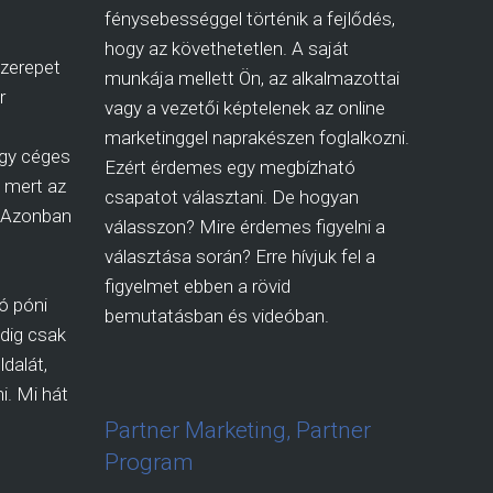
fénysebességgel történik a fejlődés,
hogy az követhetetlen. A saját
zerepet
munkája mellett Ön, az alkalmazottai
r
vagy a vezetői képtelenek az online
marketinggel naprakészen foglalkozni.
így céges
Ezért érdemes egy megbízható
i, mert az
csapatot választani. De hogyan
. Azonban
válasszon? Mire érdemes figyelni a
választása során? Erre hívjuk fel a
figyelmet ebben a rövid
ó póni
bemutatásban és videóban.
dig csak
dalát,
i. Mi hát
Partner Marketing, Partner
Program