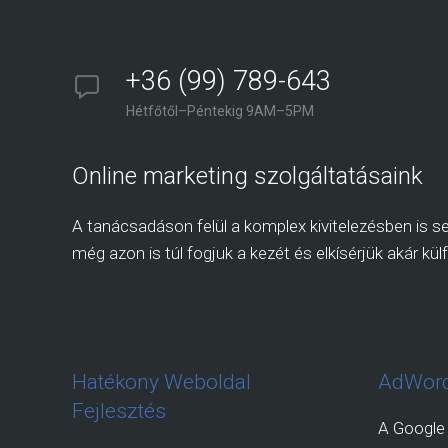
+36 (99) 789-643
Hétfőtől–Péntekig 9AM–5PM
Online marketing szolgáltatásaink
A tanácsadáson felül a komplex kivitelezésben is seg
még azon is túl fogjuk a kezét és elkísérjük akár külf
Hatékony Weboldal
AdWord
Fejlesztés
A Google 