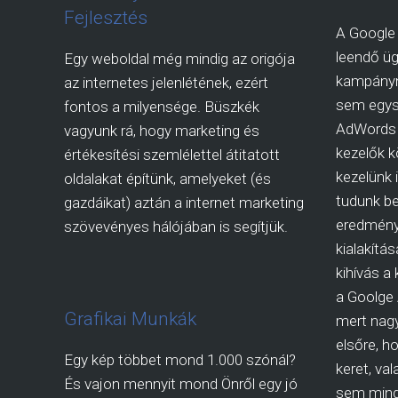
Fejlesztés
A Google 
leendő üg
Egy weboldal még mindig az origója
kampányn
az internetes jelenlétének, ezért
sem egys
fontos a milyensége. Büszkék
AdWords 
vagyunk rá, hogy marketing és
kezelők kö
értékesítési szemlélettel átitatott
kezelünk 
oldalakat építünk, amelyeket (és
tudunk be
gazdáikat) aztán a internet marketing
eredmény
szövevényes hálójában is segítjük.
kialakítá
kihívás a
a Goolge
Grafikai Munkák
mert nagy
elsőre, ho
Egy kép többet mond 1.000 szónál?
keret, va
És vajon mennyit mond Önről egy jó
sem mind