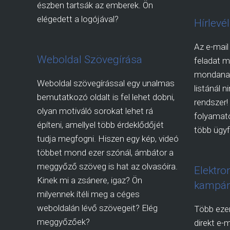
észben tartsák az emberek. Ön
elégedett a logójával?
Hírlevé
Az e-mail
Weboldal Szövegírása
feladat 
mondanak.
Weboldal szövegírással egy unalmas
listánál n
bemutatkozó oldalt is fel lehet dobni,
rendszer!
olyan motiváló sorokat lehet rá
folyamato
építeni, amellyel több érdeklődőjét
több ügyfe
tudja megfogni. Hiszen egy kép, videó
többet mond ezer szónál, ámbátor a
meggyőző szöveg is hat az olvasóira.
Elektro
Kinek mi a zsánere, igaz? Ön
kampán
milyennek ítéli meg a céges
weboldalán lévő szövegeit? Elég
Több ezer
meggyőzőek?
direkt e-m