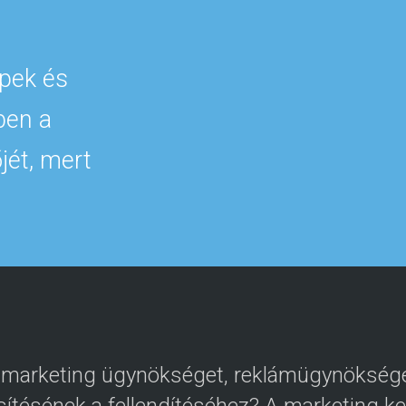
pek és
ben a
jét, mert
 marketing ügynökséget, reklámügynöksége