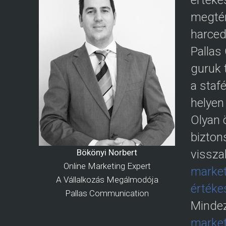
értéke
megtér
harced
Pallas
guruk 
a staf
helyen
Olyan 
bizton
Bökönyi Norbert
vissza
Online Marketing Expert
market
A Vállalkozás Megálmodója
értéke
Pallas Communication
Mindez
market