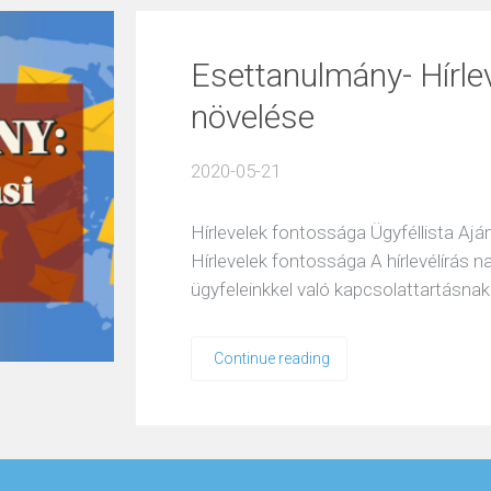
Esettanulmány- Hírle
növelése
2020-05-21
Hírlevelek fontossága Ügyféllista A
Hírlevelek fontossága A hírlevélírás n
ügyfeleinkkel való kapcsolattartásna
Continue reading