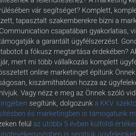
sítésének a fellendítéséhez? A marketing k
ülésében vár segítséget? Komplett, komple
zett, tapasztalt szakemberekre bízni a mar
 Communication csapatában gyakorlatias, v
támogatják a garantált ügyfélszerzést. Gond
étabotot a fókusz megtartása érdekében? Ak
 jár, mert mi több vállalkozás komplett ügy
összetett online marketinget építünk Önnek
ságosan, kiszámíthatóan hozza az ügyfeleke
hívjuk. Vagy nézz e meg az Önnek szóló vi
ingjében
segítünk, dolgozunk
a KKV szekto
sítésben és marketingben is támogatunk mul
eken felül
az utóbbi 5 évben külföldi érték
ingtevékenységben is segítjük ügyfeleinket