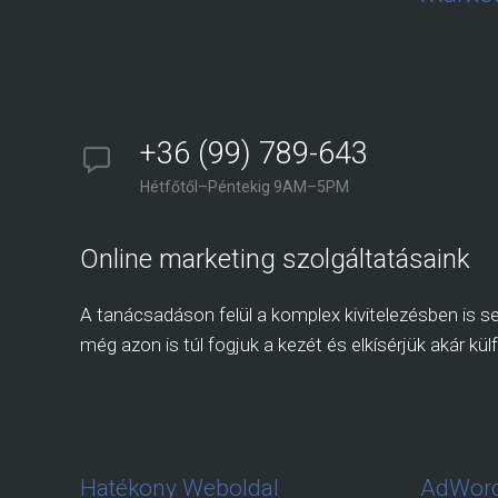
+36 (99) 789-643
Hétfőtől–Péntekig 9AM–5PM
Online marketing szolgáltatásaink
A tanácsadáson felül a komplex kivitelezésben is seg
még azon is túl fogjuk a kezét és elkísérjük akár külf
Hatékony Weboldal
AdWord