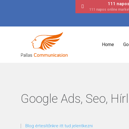
111 napos 
Home
Go
Google Ads, Seo, Hírl
Blog értesítőnkre itt tud jelentkezni