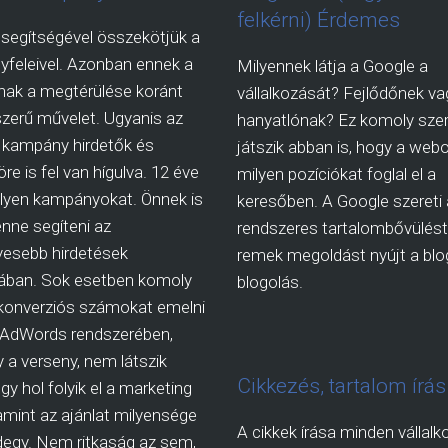
felkérni) Érdemes
segítségével összekötjük a
yfeleivel. Azonban ennek a
Milyennek látja a Google a
ak a megtérülése koránt
vállalkozását? Fejlődőnek va
zerű művelet. Ugyanis az
hanyatlónak? Ez komoly sze
kampány hirdetők és
játszik abban is, hogy a webo
re is fel van hígulva. 12 éve
milyen pozíciókat foglal el a
ilyen kampányokat. Önnek is
keresőben. A Google szereti 
nne segíteni az
rendszeres tartalombővülést,
esebb hirdetések
remek megoldást nyújt a blog
sában. Sok esetben komoly
blogolás.
 konverziós számokat emelni
 AdWords rendszerében,
 a verseny, nem látszik
Cikkezés, tartalom írás
gy hol folyik el a marketing
lamint az ajánlat milyensége
A cikkek írása minden vállalk
egy. Nem ritkaság az sem,