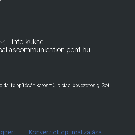
info kukac
pallascommunication pont hu
ldal felépítésén keresztül a piaci bevezetésig. Sőt
oggert
Konverziók optimalizálása