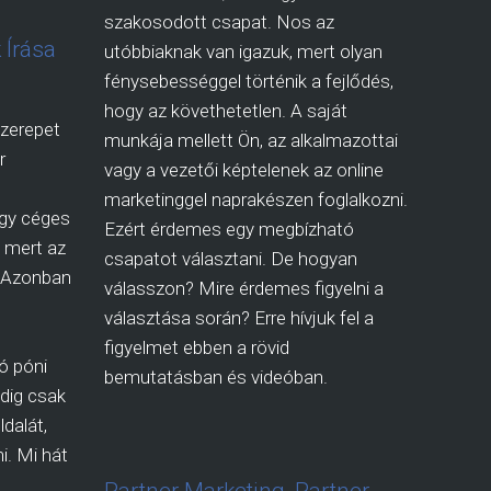
szakosodott csapat. Nos az
 Írása
utóbbiaknak van igazuk, mert olyan
fénysebességgel történik a fejlődés,
hogy az követhetetlen. A saját
zerepet
munkája mellett Ön, az alkalmazottai
r
vagy a vezetői képtelenek az online
marketinggel naprakészen foglalkozni.
így céges
Ezért érdemes egy megbízható
i, mert az
csapatot választani. De hogyan
. Azonban
válasszon? Mire érdemes figyelni a
választása során? Erre hívjuk fel a
figyelmet ebben a rövid
ó póni
bemutatásban és videóban.
dig csak
dalát,
i. Mi hát