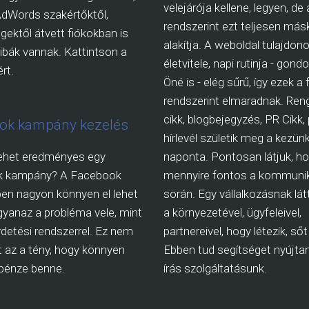
velejárója kellene, legyen, de 
AdWords szakértőktől,
rendszerint ezt teljesen más
ektől átvett fiókokban is
alakítja. A weboldal tulajdon
ibák vannak. Kattintson a
életvitele, napi rutinja - gon
rt.
Öné is - elég sűrű, így ezek a
rendszerint elmaradnak. Ren
cikk, blogbejegyzés, PR Cikk,
ok kampány kezelés
hírlevél születik meg a kezünk
ehet eredményes egy
naponta. Pontosan látjuk, h
k kampány? A Facebook
mennyire fontos a kommuni
en nagyon könnyen el lehet
során. Egy vállalkozásnak látt
gyanaz a probléma vele, mint
a környezetével, ügyfeleivel,
irdetési rendszerrel. Ez nem
partnereivel, hogy létezik, sőt 
 az a tény, hogy könnyen
Ebben tud segítséget nyújtani
a pénze benne.
írás szolgáltatásunk.