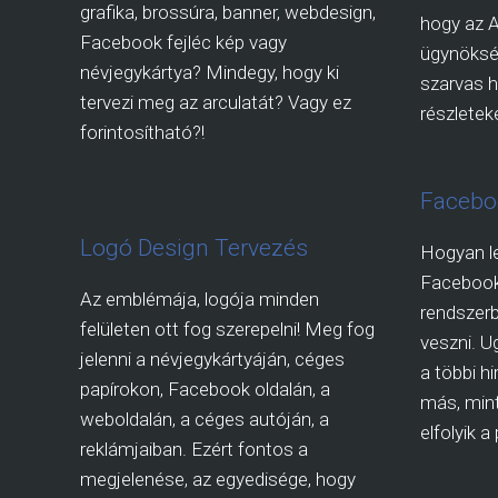
grafika, brossúra, banner, webdesign,
hogy az 
Facebook fejléc kép vagy
ügynökség
névjegykártya? Mindegy, hogy ki
szarvas h
tervezi meg az arculatát? Vagy ez
részleteké
forintosítható?!
Facebo
Logó Design Tervezés
Hogyan l
Faceboo
Az emblémája, logója minden
rendszerb
felületen ott fog szerepelni! Meg fog
veszni. U
jelenni a névjegykártyáján, céges
a többi h
papírokon, Facebook oldalán, a
más, mint
weboldalán, a céges autóján, a
elfolyik 
reklámjaiban. Ezért fontos a
megjelenése, az egyedisége, hogy