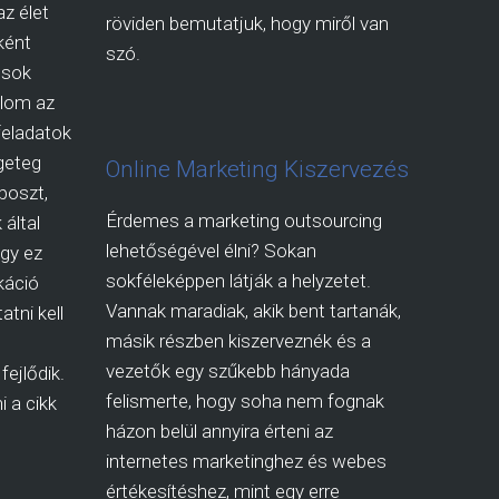
az élet
röviden bemutatjuk, hogy miről van
ként
szó.
osok
dolom az
 feladatok
geteg
Online Marketing Kiszervezés
 poszt,
Érdemes a marketing outsourcing
 által
lehetőségével élni? Sokan
ogy ez
sokféleképpen látják a helyzetet.
káció
Vannak maradiak, akik bent tartanák,
atni kell
másik részben kiszerveznék és a
vezetők egy szűkebb hányada
fejlődik.
felismerte, hogy soha nem fognak
 a cikk
házon belül annyira érteni az
internetes marketinghez és webes
értékesítéshez, mint egy erre