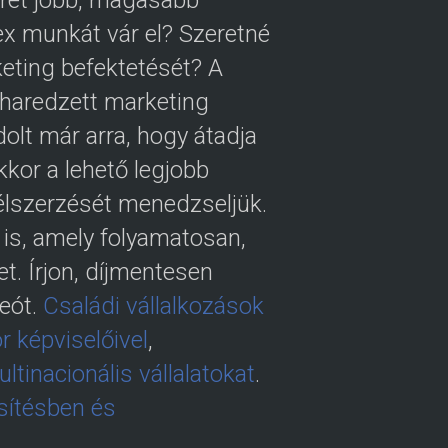
eret jobb, magasabb
x munkát vár el? Szeretné
keting befektetését? A
iharedzett marketing
olt már arra, hogy átadja
kor a lehető legjobb
félszerzését menedzseljük.
 is, amely folyamatosan,
t. Írjon, díjmentesen
deót.
Családi vállalkozások
r képviselőivel
,
tinacionális vállalatokat
.
esítésben és
.