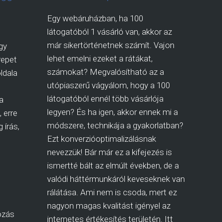
Egy webáruházban, ha 100
látogatóból 1 vásárló van, akkor az
már sikertörténetnek számít. Vajon
gy
lehet emelni ezeket a rátákat,
repet
számokat? Megvalósítható az a
ldala
utópiaszerű vágyálom, hogy a 100
látogatóból ennél több vásárlója
a
legyen? És ha igen, akkor ennek mi a
 erre
módszere, technikája a gyakorlatban?
 írás,
Ezt konverzióoptimalizálásnak
nevezzük! Bár már ez a kifejezés is
ismertté bált az elmúlt években, de a
valódi háttérmunkáról keveseknek van
rálátása. Ami nem is csoda, mert ez
nagyon magas kvalitást igényel az
ozás
internetes értékesítés területén. Itt