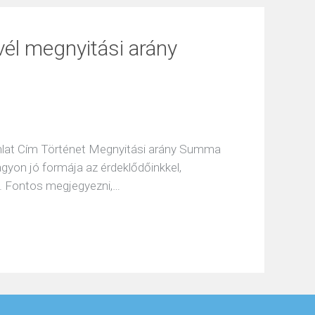
vél megnyitási arány
jánlat Cím Történet Megnyitási arány Summa
agyon jó formája az érdeklődőinkkel,
k. Fontos megjegyezni,…