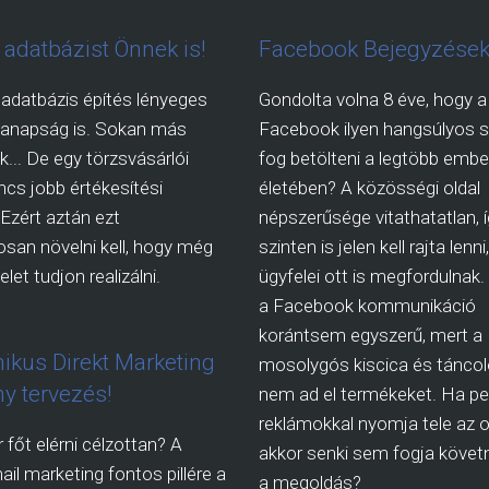
l adatbázist Önnek is!
Facebook Bejegyzések
 adatbázis építés lényeges
Gondolta volna 8 éve, hogy a
manapság is. Sokan más
Facebook ilyen hangsúlyos s
.. De egy törzsvásárlói
fog betölteni a legtöbb embe
incs jobb értékesítési
életében? A közösségi oldal
 Ezért aztán ezt
népszerűsége vitathatatlan, 
san növelni kell, hogy még
szinten is jelen kell rajta lenn
let tudjon realizálni.
ügyfelei ott is megfordulnak
a Facebook kommunikáció
korántsem egyszerű, mert a
nikus Direkt Marketing
mosolygós kiscica és táncol
y tervezés!
nem ad el termékeket. Ha pe
reklámokkal nyomja tele az ol
 főt elérni célzottan? A
akkor senki sem fogja követn
ail marketing fontos pillére a
a megoldás?