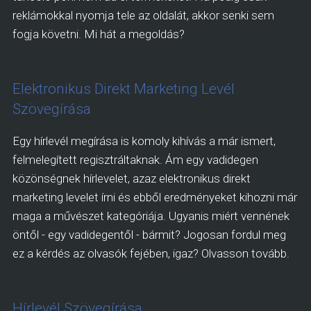
reklámokkal nyomja tele az oldalát, akkor senki sem
fogja követni. Mi hát a megoldás?
Elektronikus Direkt Marketing Levél
Szövegírása
Egy hírlevél megírása is komoly kihívás a már ismert,
felmelegített regisztráltaknak. Ám egy vadidegen
közönségnek hírlevelet, azaz elektronikus direkt
marketing levelet írni és ebből eredményeket kihozni már
maga a művészet kategóriája. Ugyanis miért vennének
öntől - egy vadidegentől - bármit? Jogosan fordul meg
ez a kérdés az olvasók fejében, igaz? Olvasson tovább.
Hírlevél Szövegírása