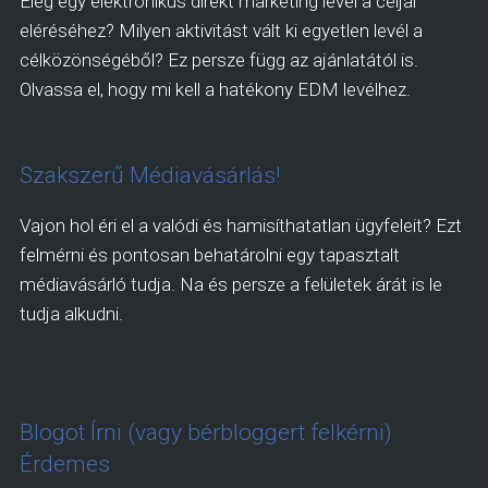
Elég egy elektronikus direkt marketing levél a céljai
eléréséhez? Milyen aktivitást vált ki egyetlen levél a
célközönségéből? Ez persze függ az ajánlatától is.
Olvassa el, hogy mi kell a hatékony EDM levélhez.
Szakszerű Médiavásárlás!
Vajon hol éri el a valódi és hamisíthatatlan ügyfeleit? Ezt
felmérni és pontosan behatárolni egy tapasztalt
médiavásárló tudja. Na és persze a felületek árát is le
tudja alkudni.
Blogot Írni (vagy bérbloggert felkérni)
Érdemes