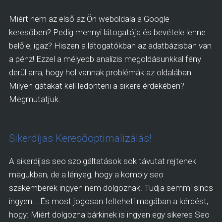
Miért nem az első az Ön weboldala a Google
keresőben? Pedig mennyi látogatója és bevétele lenne
belőle, igaz? Hiszen a látogatókban az adatbázisban van
a pénz! Ezzel a mélyebb analízis megoldásunkkal fény
derül arra, hogy hol vannak problémák az oldalában.
Milyen gátakat kell ledönteni a sikere érdekében?
Megmutatjuk.
Sikerdíjas Keresőoptimalizálás!
A sikerdíjas seo szolgáltatások sok távutat rejtenek
magukban, de a lényeg, hogy a komoly seo
szakemberek ingyen nem dolgoznak. Tudja semmi sincs
ingyen... És most jogosan felteheti magában a kérdést,
hogy: Miért dolgozna bárkinek is ingyen egy sikeres Seo