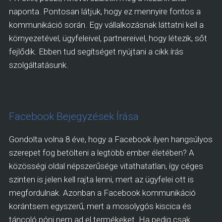
naponta. Pontosan látjuk, hogy ez mennyire fontos a
kommunikáció során. Egy vállalkozásnak láttatni kell a
környezetével, ügyfeleivel, partnereivel, hogy létezik, sőt
fejlődik. Ebben tud segítséget nyújtani a cikk írás
szolgáltatásunk.
Facebook Bejegyzések Írása
Gondolta volna 8 éve, hogy a Facebook ilyen hangsúlyos
szerepet fog betölteni a legtöbb ember életében? A
közösségi oldal népszerűsége vitathatatlan, így céges
szinten is jelen kell rajta lenni, mert az ügyfelei ott is
megfordulnak. Azonban a Facebook kommunikáció
korántsem egyszerű, mert a mosolygós kiscica és
táncoló póni nem ad el termékeket. Ha pedig csak