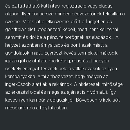
és ez futtatható kattintás, regisztráció vagy eladás
alapon. Ilyenkor persze minden cégvezetőnek felcsillan a
szeme. Máris látja lelki szemei előtt a független és
gondtalan élet utópiaszerű képeit, mert nem kell tenni
semmit és dől be a pénz, felpörögnek az eladások... A
helyzet azonban árnyaltabb és pont ezek miatt a
gondolatok miatt. Egyrészt kevés termékkel működik
igazán jól az affiliate marketing, másrészt nagyon
csekély energiát tesznek bele a vállalkozások az ilyen
kampányokba. Ami ahhoz vezet, hogy mélyen az
ingerküszöb alattiak a reklámok. A hirdetések minősége,
az érkezési oldal és maga az ajánlat is nívón aluli. Így
kevés ilyen kampány dolgozik jól. Bővebben is írok, sőt
mesélünk róla a folytatásban.