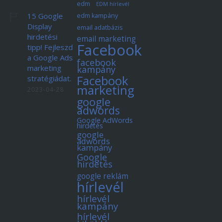
edm
EDM hírlevél
15 Google
edm kampány
Display
email adatbázis
hirdetési
email marketing
Facebook
tipp! Fejleszd
a Google Ads
facebook
marketing
kampány
Facebook
stratégiádat.
marketing
2023-04-28
google
adwords
Google AdWords
hirdetés
google
adwords
kampány
Google
hirdetés
google reklám
hírlevél
hírlevél
kampány
hírlevél