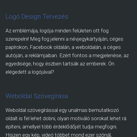
Logó Design Tervezés
Az emblémája, logója minden felületen ott fog
szerepelni! Meg fog jelenni a névjegykártyáján, céges
papírokon, Facebook oldalán, a weboldalán, a céges
autóján, a reklámjaiban. Ezért fontos a megjelenése, az
egyedisége, hogy észben tartsák az emberek. Ön
elégedett a logójával?
Weboldal Szövegírása
Weboldal szövegírással egy unalmas bemutatkozó
oldalt is fel lehet dobni, olyan motiváló sorokat lehet rá
építeni, amellyel több érdeklődőjét tudja megfogni.
Hiszen egy kép, videó többet mond ezer szónál,