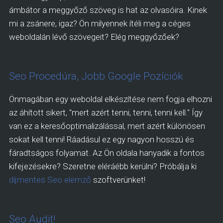
ámbátor a meggyőző szöveg is hat az olvasóira. Kinek
mi a zsánere, igaz? Ön milyennek ítéli meg a céges
weboldalán lévő szövegeit? Elég meggyőzőek?
Seo Procedúra, Jobb Google Pozíciók
Önmagában egy weboldal elkészítése nem fogja elhozni
az áhított sikert, "mert azért tenni, tenni, tenni kell." Így
van ez a keresőoptimalizálással, mert azért különösen
sokat kell tenni! Ráadásul ez egy nagyon hosszú és
fáradtságos folyamat. Az Ön oldala hanyadik a fontos
kifejezésekre? Szeretne eléráébb kerülni? Próbálja ki
díjmentes Seo elemző
szoftverünket!
Seo Audit!