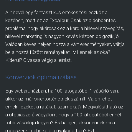
A hírlevél egy fantasztikus értékesítési eszköz a
kezében, mert ez az Excalibur. Csak az a döbbentes
probléma, hogy akárcsak ez a kard a hírlevél szövegírás,
hírlevél marketing is nagyon kevés kézben dolgozik jól.
Valóban kevés helyen hozza a várt eredményeket, váltja
be a hozzá fűzött reményeket. MI ennek az oka?
Kiderül? Olvassa végig a leírást.
Konverziók optimalizálása
Egy webáruházban, ha 100 látogatóból 1 vásárló van,
akkor az már sikertörténetnek számít. Vajon lehet
emelni ezeket a rátákat, számokat? Megvalósítható az
a utópiaszerű vágyálom, hogy a 100 látogatóból ennél
több vásárlója legyen? És ha igen, akkor ennek mi a
módszere, technikája a gyakorlatban? Ezt