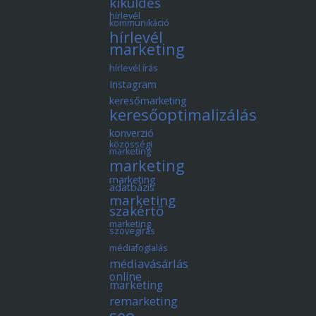
kiküldés
hírlevél
kommunikáció
hírlevél
marketing
hírlevél írás
Instagram
keresőmarketing
keresőoptimalizálás
konverzió
közösségi
marketing
marketing
marketing
adatbázis
marketing
szakértő
marketing
szövegírás
médiafoglalás
médiavásárlás
online
marketing
remarketing
seo