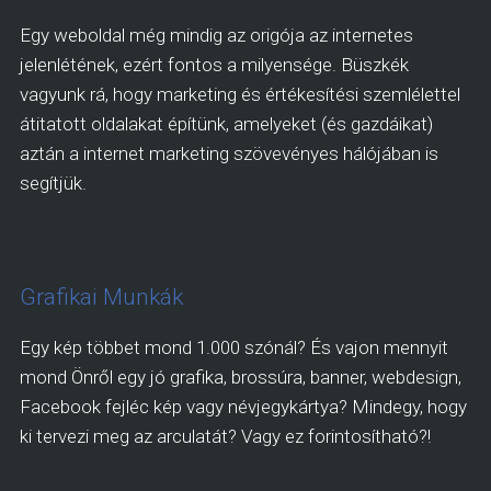
Egy weboldal még mindig az origója az internetes
jelenlétének, ezért fontos a milyensége. Büszkék
vagyunk rá, hogy marketing és értékesítési szemlélettel
átitatott oldalakat építünk, amelyeket (és gazdáikat)
aztán a internet marketing szövevényes hálójában is
segítjük.
Grafikai Munkák
Egy kép többet mond 1.000 szónál? És vajon mennyit
mond Önről egy jó grafika, brossúra, banner, webdesign,
Facebook fejléc kép vagy névjegykártya? Mindegy, hogy
ki tervezi meg az arculatát? Vagy ez forintosítható?!