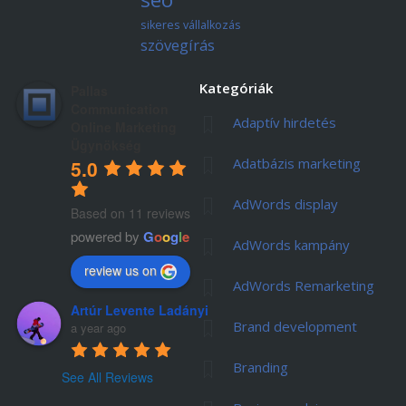
sikeres vállalkozás
szövegírás
Kategóriák
Pallas
Communication
Adaptív hirdetés
Online Marketing
Ügynökség
Adatbázis marketing
5.0
AdWords display
Based on 11 reviews
powered by
G
o
o
g
l
e
AdWords kampány
review us on
AdWords Remarketing
Artúr Levente Ladányi
Brand development
a year ago
Branding
See All Reviews