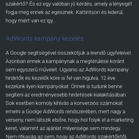
szakértő? És ez egy valóban jó kérdés, amely a lényegét
fogja meg ennek az egésznek. Kattintson és kiderül,
hogy miért van ez így...
AdWords kampány kezelés
A Google segítségével összekötjük a leendő ügyfeleivel.
Azonban ennek a kampánynak a megtérülése koránt
sem egyszerű művelet. Ugyanis az AdWords kampány
hirdetők és kezelők köre is fel van hígulva. 12 éve
kezelünk ilyen kampányokat. Önnek is tudunk benne
segíteni az eredményesebb hirdetések kialakításában.
Sok esetben komoly kihívás a konverziós számokat
emelni a Goolge AdWords rendszerében, mert nagy a
verseny, nem látszik elsőre, hogy hol folyik el a marketing
keret, valamint az ajánlat milyensége sem mindegy.
Nem ritkaság az sem, hogy az AdWords szakértőktől,