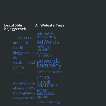
Legutóbbi
All Website Tags
bejegyzések
adatbázis
marketing
Teljes SEO
AdWords
útmutató
AdWords
kezdő
hirdetés
bloggereknek
AdWords
hirdetések
és
adwords
vállalkozóknak
kampány
(2025)
adwords szakértő
2025-06-02
címlista
e-mail
Az outsourcing
adatbázis
előnyei 2025-ben:
e-mail
adatbázis
költséghatékonyság
építés
és növekedés
e-mail marketing
2025-05-14