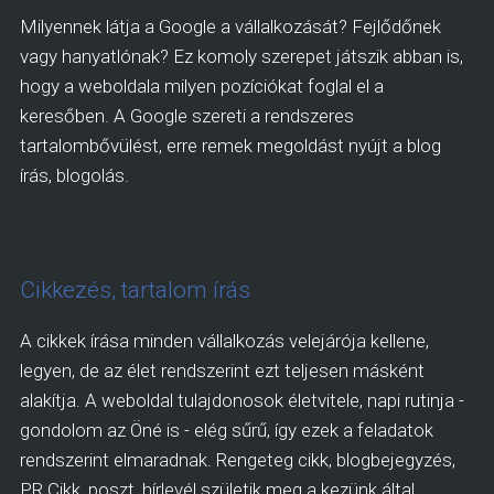
Milyennek látja a Google a vállalkozását? Fejlődőnek
vagy hanyatlónak? Ez komoly szerepet játszik abban is,
hogy a weboldala milyen pozíciókat foglal el a
keresőben. A Google szereti a rendszeres
tartalombővülést, erre remek megoldást nyújt a blog
írás, blogolás.
Cikkezés, tartalom írás
A cikkek írása minden vállalkozás velejárója kellene,
legyen, de az élet rendszerint ezt teljesen másként
alakítja. A weboldal tulajdonosok életvitele, napi rutinja -
gondolom az Öné is - elég sűrű, így ezek a feladatok
rendszerint elmaradnak. Rengeteg cikk, blogbejegyzés,
PR Cikk, poszt, hírlevél születik meg a kezünk által