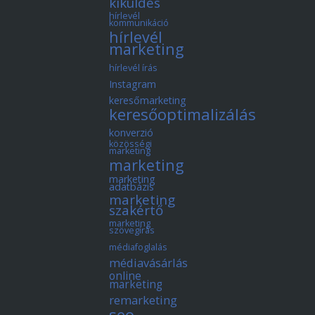
kiküldés
hírlevél
kommunikáció
hírlevél
marketing
hírlevél írás
Instagram
keresőmarketing
keresőoptimalizálás
konverzió
közösségi
marketing
marketing
marketing
adatbázis
marketing
szakértő
marketing
szövegírás
médiafoglalás
médiavásárlás
online
marketing
remarketing
seo