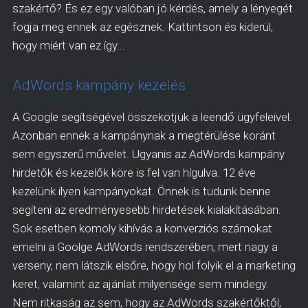
szakértő? És ez egy valóban jó kérdés, amely a lényegét
fogja meg ennek az egésznek. Kattintson és kiderül,
hogy miért van ez így...
AdWords kampány kezelés
A Google segítségével összekötjük a leendő ügyfeleivel.
Azonban ennek a kampánynak a megtérülése koránt
sem egyszerű művelet. Ugyanis az AdWords kampány
hirdetők és kezelők köre is fel van hígulva. 12 éve
kezelünk ilyen kampányokat. Önnek is tudunk benne
segíteni az eredményesebb hirdetések kialakításában.
Sok esetben komoly kihívás a konverziós számokat
emelni a Goolge AdWords rendszerében, mert nagy a
verseny, nem látszik elsőre, hogy hol folyik el a marketing
keret, valamint az ajánlat milyensége sem mindegy.
Nem ritkaság az sem, hogy az AdWords szakértőktől,