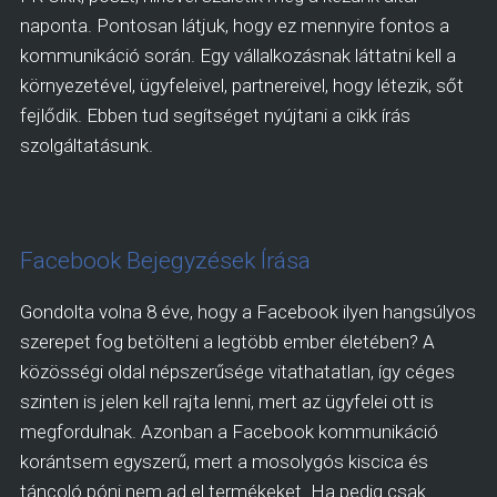
naponta. Pontosan látjuk, hogy ez mennyire fontos a
kommunikáció során. Egy vállalkozásnak láttatni kell a
környezetével, ügyfeleivel, partnereivel, hogy létezik, sőt
fejlődik. Ebben tud segítséget nyújtani a cikk írás
szolgáltatásunk.
Facebook Bejegyzések Írása
Gondolta volna 8 éve, hogy a Facebook ilyen hangsúlyos
szerepet fog betölteni a legtöbb ember életében? A
közösségi oldal népszerűsége vitathatatlan, így céges
szinten is jelen kell rajta lenni, mert az ügyfelei ott is
megfordulnak. Azonban a Facebook kommunikáció
korántsem egyszerű, mert a mosolygós kiscica és
táncoló póni nem ad el termékeket. Ha pedig csak