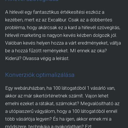
A hírlevél egy fantasztikus értékesítési eszköz a
kezében, mert ez az Excalibur. Csak az a döbbentes
probléma, hogy akárcsak ez a kard a hírlevél szövegírás,
hírlevél marketing is nagyon kevés kézben dolgozik jól.
Valóban kevés helyen hozza a várt eredményeket, váltja
be a hozzá fűzött reményeket. MI ennek az oka?
Kiderül? Olvassa végig a leírást.
Konverziók optimalizálása
Egy webáruházban, ha 100 látogatóból 1 vásárló van,
akkor az már sikertörténetnek számít. Vajon lehet
emelni ezeket a rátákat, számokat? Megvalósítható az
a utópiaszerű vágyálom, hogy a 100 látogatóból ennél
több vásárlója legyen? És ha igen, akkor ennek mi a
módszere, technikája a gyakorlatban? Ezt