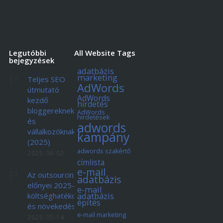
Legutóbbi
All Website Tags
bejegyzések
adatbázis
marketing
Teljes SEO
AdWords
útmutató
AdWords
kezdő
hirdetés
bloggereknek
AdWords
hirdetések
és
adwords
vállalkozóknak
kampány
(2025)
adwords szakértő
2025-06-02
címlista
e-mail
Az outsourcing
adatbázis
előnyei 2025-ben:
e-mail
adatbázis
költséghatékonyság
építés
és növekedés
e-mail marketing
2025-05-14