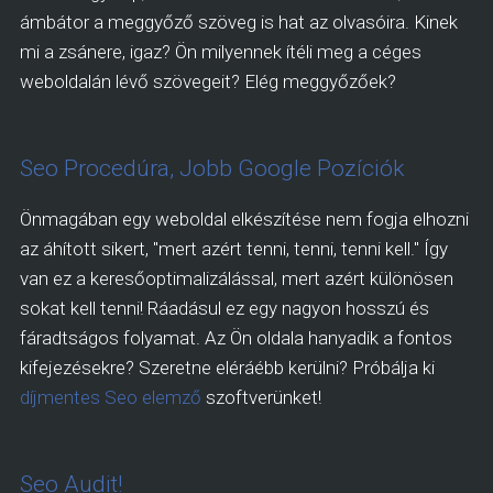
ámbátor a meggyőző szöveg is hat az olvasóira. Kinek
mi a zsánere, igaz? Ön milyennek ítéli meg a céges
weboldalán lévő szövegeit? Elég meggyőzőek?
Seo Procedúra, Jobb Google Pozíciók
Önmagában egy weboldal elkészítése nem fogja elhozni
az áhított sikert, "mert azért tenni, tenni, tenni kell." Így
van ez a keresőoptimalizálással, mert azért különösen
sokat kell tenni! Ráadásul ez egy nagyon hosszú és
fáradtságos folyamat. Az Ön oldala hanyadik a fontos
kifejezésekre? Szeretne eléráébb kerülni? Próbálja ki
díjmentes Seo elemző
szoftverünket!
Seo Audit!