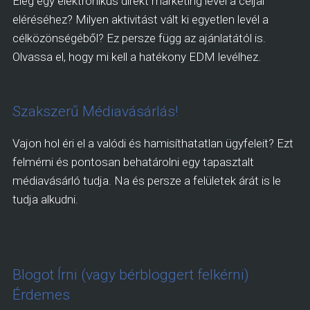
Elég egy elektronikus direkt marketing levél a céljai
eléréséhez? Milyen aktivitást vált ki egyetlen levél a
célközönségéből? Ez persze függ az ajánlatától is.
Olvassa el, hogy mi kell a hatékony EDM levélhez.
Szakszerű Médiavásárlás!
Vajon hol éri el a valódi és hamisíthatatlan ügyfeleit? Ezt
felmérni és pontosan behatárolni egy tapasztalt
médiavásárló tudja. Na és persze a felületek árát is le
tudja alkudni.
Blogot Írni (vagy bérbloggert felkérni)
Érdemes