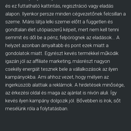
és ez futtatható kattintás, regisztráció vagy eladás
alapon. Ilyenkor persze minden cégvezetőnek felcsillan a
szeme. Máris látja lelki szemei előtt a független és
gondtalan élet utópiaszerű képeit, mert nem kell tenni
semmit és dől be a pénz, felpörögnek az eladások... A
helyzet azonban árnyaltabb és pont ezek miatt a
gondolatok miatt. Egyrészt kevés termékkel működik
igazán jól az affiliate marketing, másrészt nagyon
csekély energiát tesznek bele a vállalkozások az ilyen
kampányokba. Ami ahhoz vezet, hogy mélyen az
ingerküszöb alattiak a reklámok. A hirdetések minősége,
az érkezési oldal és maga az ajánlat is nívón aluli. Így
kevés ilyen kampány dolgozik jól. Bővebben is írok, sőt
mesélünk róla a folytatásban.