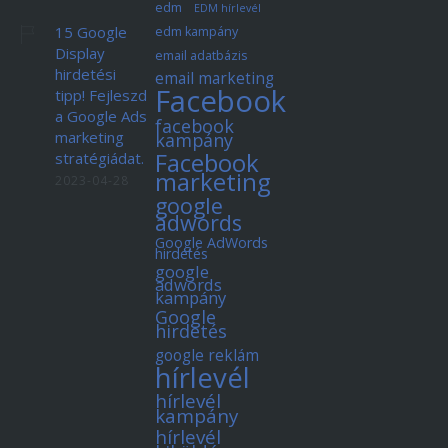
edm
EDM hírlevél
15 Google
edm kampány
Display
email adatbázis
hirdetési
email marketing
Facebook
tipp! Fejleszd
a Google Ads
facebook
marketing
kampány
Facebook
stratégiádat.
marketing
2023-04-28
google
adwords
Google AdWords
hirdetés
google
adwords
kampány
Google
hirdetés
google reklám
hírlevél
hírlevél
kampány
hírlevél