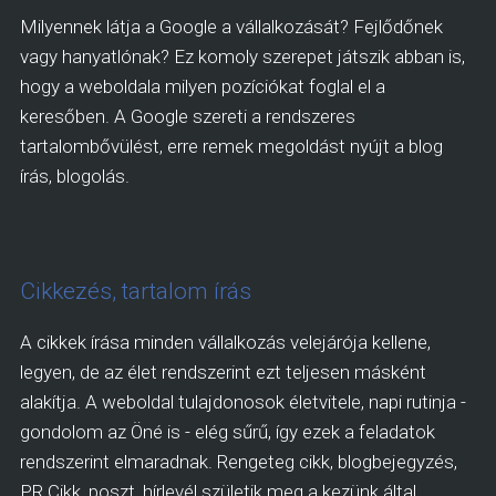
Milyennek látja a Google a vállalkozását? Fejlődőnek
vagy hanyatlónak? Ez komoly szerepet játszik abban is,
hogy a weboldala milyen pozíciókat foglal el a
keresőben. A Google szereti a rendszeres
tartalombővülést, erre remek megoldást nyújt a blog
írás, blogolás.
Cikkezés, tartalom írás
A cikkek írása minden vállalkozás velejárója kellene,
legyen, de az élet rendszerint ezt teljesen másként
alakítja. A weboldal tulajdonosok életvitele, napi rutinja -
gondolom az Öné is - elég sűrű, így ezek a feladatok
rendszerint elmaradnak. Rengeteg cikk, blogbejegyzés,
PR Cikk, poszt, hírlevél születik meg a kezünk által