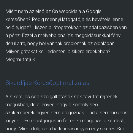
Miért nem az első az Ön weboldala a Google
keresőben? Pedig mennyi látogatója és bevétele lenne
belőle, igaz? Hiszen a látogatókban az adatbázisban van
a pénz! Ezzel a mélyebb analízis megoldásunkkal fény
derül arra, hogy hol vannak problémák az oldalában.
Milyen gátakat kell ledönteni a sikere érdekében?
Megmutatjuk.
Sikerdíjas Keresőoptimalizálás!
A sikerdíjas seo szolgáltatások sok távutat rejtenek
magukban, de a lényeg, hogy a komoly seo
szakemberek ingyen nem dolgoznak. Tudja semmi sincs
ingyen... És most jogosan felteheti magában a kérdést,
hogy: Miért dolgozna bárkinek is ingyen egy sikeres Seo