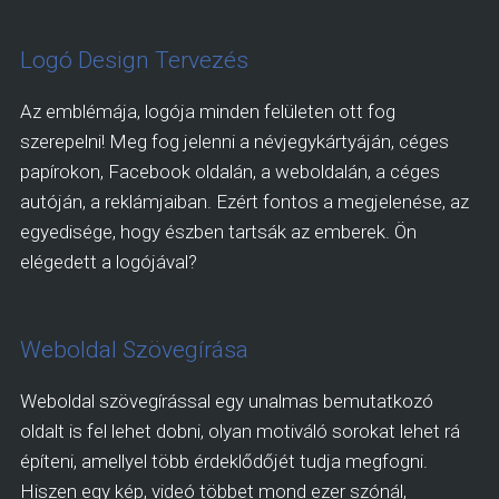
Logó Design Tervezés
Az emblémája, logója minden felületen ott fog
szerepelni! Meg fog jelenni a névjegykártyáján, céges
papírokon, Facebook oldalán, a weboldalán, a céges
autóján, a reklámjaiban. Ezért fontos a megjelenése, az
egyedisége, hogy észben tartsák az emberek. Ön
elégedett a logójával?
Weboldal Szövegírása
Weboldal szövegírással egy unalmas bemutatkozó
oldalt is fel lehet dobni, olyan motiváló sorokat lehet rá
építeni, amellyel több érdeklődőjét tudja megfogni.
Hiszen egy kép, videó többet mond ezer szónál,