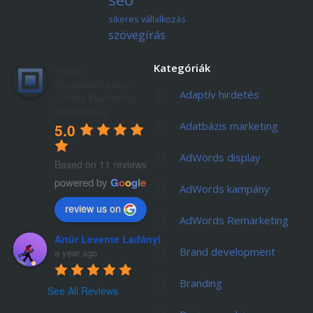
sikeres vállalkozás
szövegírás
Kategóriák
Pallas
Communication
Adaptív hirdetés
Online Marketing
Ügynökség
Adatbázis marketing
5.0
AdWords display
Based on 11 reviews
powered by
G
o
o
g
l
e
AdWords kampány
review us on
AdWords Remarketing
Artúr Levente Ladányi
Brand development
a year ago
Branding
See All Reviews