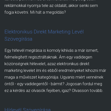
reklámokkal nyomja tele az oldalát, akkor senki sem
fogja követni. Mi hát a megoldás?
Elektronikus Direkt Marketing Levél
Szövegírása
Egy hírlevél megírása is komoly kihívás a már ismert,
felmelegített regisztráltaknak. Ám egy vadidegen
közönségnek hírlevelet, azaz elektronikus direkt
marketing levelet írni és ebből eredményeket kihozni már
maga a művészet kategóriája. Ugyanis miért vennének
öntől - egy vadidegentől - bármit? Jogosan fordul meg
ez a kérdés az olvasók fejében, igaz? Olvasson tovább.
Hírlevél Szövegírása