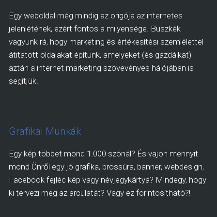
Egy weboldal még mindig az origója az internetes
jelenlétének, ezért fontos a milyensége. Büszkék
vagyunk rá, hogy marketing és értékesítési szemlélettel
átitatott oldalakat építünk, amelyeket (és gazdáikat)
aztán a internet marketing szövevényes hálójában is
segítjük.
Grafikai Munkák
Egy kép többet mond 1.000 szónál? És vajon mennyit
mond Önről egy jó grafika, brossúra, banner, webdesign,
Facebook fejléc kép vagy névjegykártya? Mindegy, hogy
ki tervezi meg az arculatát? Vagy ez forintosítható?!