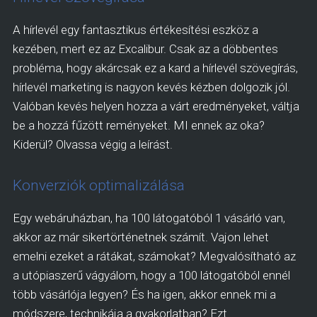
A hírlevél egy fantasztikus értékesítési eszköz a
kezében, mert ez az Excalibur. Csak az a döbbentes
probléma, hogy akárcsak ez a kard a hírlevél szövegírás,
hírlevél marketing is nagyon kevés kézben dolgozik jól.
Valóban kevés helyen hozza a várt eredményeket, váltja
be a hozzá fűzött reményeket. MI ennek az oka?
Kiderül? Olvassa végig a leírást.
Konverziók optimalizálása
Egy webáruházban, ha 100 látogatóból 1 vásárló van,
akkor az már sikertörténetnek számít. Vajon lehet
emelni ezeket a rátákat, számokat? Megvalósítható az
a utópiaszerű vágyálom, hogy a 100 látogatóból ennél
több vásárlója legyen? És ha igen, akkor ennek mi a
módszere, technikája a gyakorlatban? Ezt