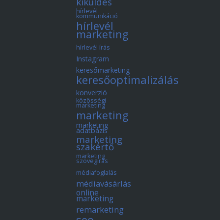
kiküldés
hírlevél
kommunikáció
hírlevél
marketing
hírlevél írás
Instagram
keresőmarketing
keresőoptimalizálás
konverzió
közösségi
marketing
marketing
marketing
adatbázis
marketing
szakértő
marketing
szövegírás
médiafoglalás
médiavásárlás
online
marketing
remarketing
seo