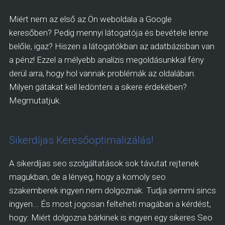
Miért nem az első az Ön weboldala a Google
keresőben? Pedig mennyi látogatója és bevétele lenne
belőle, igaz? Hiszen a látogatókban az adatbázisban van
a pénz! Ezzel a mélyebb analízis megoldásunkkal fény
derül arra, hogy hol vannak problémák az oldalában.
Milyen gátakat kell ledönteni a sikere érdekében?
Megmutatjuk.
Sikerdíjas Keresőoptimalizálás!
A sikerdíjas seo szolgáltatások sok távutat rejtenek
magukban, de a lényeg, hogy a komoly seo
szakemberek ingyen nem dolgoznak. Tudja semmi sincs
ingyen... És most jogosan felteheti magában a kérdést,
hogy: Miért dolgozna bárkinek is ingyen egy sikeres Seo