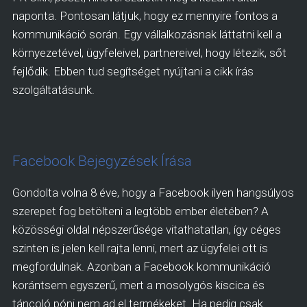
naponta. Pontosan látjuk, hogy ez mennyire fontos a
kommunikáció során. Egy vállalkozásnak láttatni kell a
környezetével, ügyfeleivel, partnereivel, hogy létezik, sőt
fejlődik. Ebben tud segítséget nyújtani a cikk írás
szolgáltatásunk.
Facebook Bejegyzések Írása
Gondolta volna 8 éve, hogy a Facebook ilyen hangsúlyos
szerepet fog betölteni a legtöbb ember életében? A
közösségi oldal népszerűsége vitathatatlan, így céges
szinten is jelen kell rajta lenni, mert az ügyfelei ott is
megfordulnak. Azonban a Facebook kommunikáció
korántsem egyszerű, mert a mosolygós kiscica és
táncoló póni nem ad el termékeket. Ha pedig csak