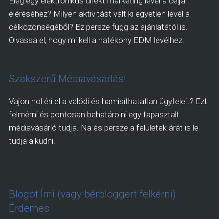
Elég egy elektronikus direkt marketing levél a céljai
eléréséhez? Milyen aktivitást vált ki egyetlen levél a
célközönségéből? Ez persze függ az ajánlatától is.
Olvassa el, hogy mi kell a hatékony EDM levélhez.
Szakszerű Médiavásárlás!
Vajon hol éri el a valódi és hamisíthatatlan ügyfeleit? Ezt
felmérni és pontosan behatárolni egy tapasztalt
médiavásárló tudja. Na és persze a felületek árát is le
tudja alkudni.
Blogot Írni (vagy bérbloggert felkérni)
Érdemes