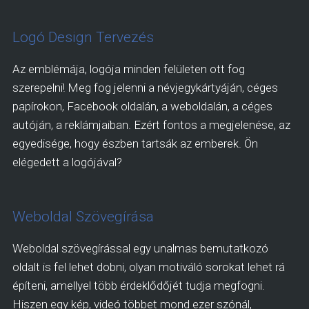
Logó Design Tervezés
Az emblémája, logója minden felületen ott fog
szerepelni! Meg fog jelenni a névjegykártyáján, céges
papírokon, Facebook oldalán, a weboldalán, a céges
autóján, a reklámjaiban. Ezért fontos a megjelenése, az
egyedisége, hogy észben tartsák az emberek. Ön
elégedett a logójával?
Weboldal Szövegírása
Weboldal szövegírással egy unalmas bemutatkozó
oldalt is fel lehet dobni, olyan motiváló sorokat lehet rá
építeni, amellyel több érdeklődőjét tudja megfogni.
Hiszen egy kép, videó többet mond ezer szónál,