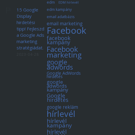
edm
EDM hírlevél
15 Google
edm kampány
Display
email adatbázis
hirdetési
email marketing
Facebook
tipp! Fejleszd
a Google Ads
facebook
marketing
kampány
Facebook
stratégiádat.
marketing
2023-04-28
google
adwords
Google AdWords
hirdetés
google
adwords
kampány
Google
hirdetés
google reklám
hírlevél
hírlevél
kampány
hírlevél