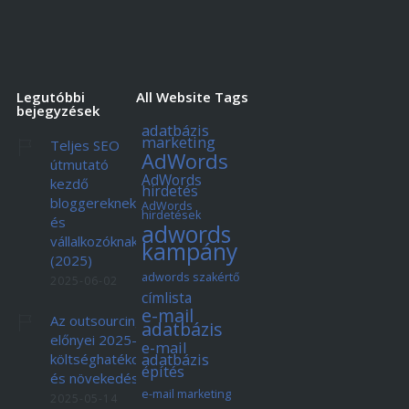
Legutóbbi
All Website Tags
bejegyzések
adatbázis
marketing
Teljes SEO
AdWords
útmutató
AdWords
kezdő
hirdetés
bloggereknek
AdWords
hirdetések
és
adwords
vállalkozóknak
kampány
(2025)
adwords szakértő
2025-06-02
címlista
e-mail
Az outsourcing
adatbázis
előnyei 2025-ben:
e-mail
adatbázis
költséghatékonyság
építés
és növekedés
e-mail marketing
2025-05-14