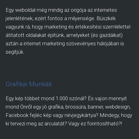
Egy weboldal még mindig az origója az internetes
jelenlétének, ezért fontos a milyensége. Büszkék
vagyunk rá, hogy marketing és értékesítési szemlélettel
átitatott oldalakat építünk, amelyeket (és gazdáikat)
aztán a internet marketing szövevényes hálójában is
segítjük.
Grafikai Munkák
Egy kép többet mond 1.000 szónál? És vajon mennyit
mond Önről egy jó grafika, brossúra, banner, webdesign,
Facebook fejléc kép vagy névjegykártya? Mindegy, hogy
ki tervezi meg az arculatát? Vagy ez forintosítható?!