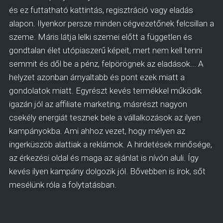
és ez futtatható kattintás, regisztráció vagy eladás
alapon. Ilyenkor persze minden cégvezetőnek felcsillan a
szeme. Máris látja lelki szemei előtt a független és
gondtalan élet utópiaszerű képeit, mert nem kell tenni
semmit és dől be a pénz, felpörögnek az eladások... A
helyzet azonban árnyaltabb és pont ezek miatt a
gondolatok miatt. Egyrészt kevés termékkel működik
igazán jól az affiliate marketing, másrészt nagyon
csekély energiát tesznek bele a vállalkozások az ilyen
kampányokba. Ami ahhoz vezet, hogy mélyen az
ingerküszöb alattiak a reklámok. A hirdetések minősége,
az érkezési oldal és maga az ajánlat is nívón aluli. Így
kevés ilyen kampány dolgozik jól. Bővebben is írok, sőt
mesélünk róla a folytatásban.