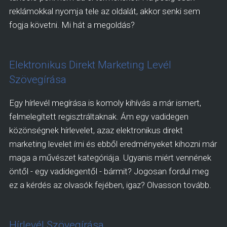
reklámokkal nyomja tele az oldalát, akkor senki sem
fogja követni. Mi hát a megoldás?
Elektronikus Direkt Marketing Levél
Szövegírása
Egy hírlevél megírása is komoly kihívás a már ismert,
felmelegített regisztráltaknak. Ám egy vadidegen
közönségnek hírlevelet, azaz elektronikus direkt
marketing levelet írni és ebből eredményeket kihozni már
maga a művészet kategóriája. Ugyanis miért vennének
öntől - egy vadidegentől - bármit? Jogosan fordul meg
ez a kérdés az olvasók fejében, igaz? Olvasson tovább.
Hírlevél Szövegírása