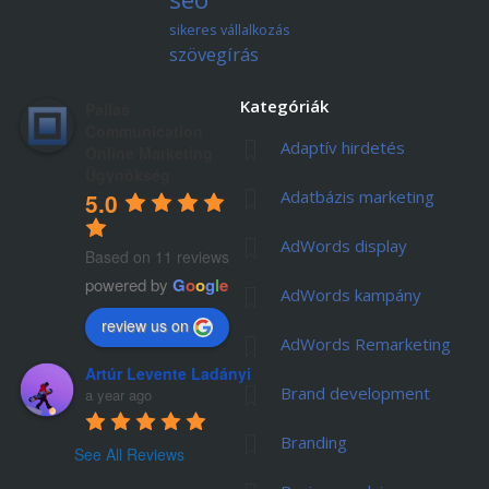
sikeres vállalkozás
szövegírás
Kategóriák
Pallas
Communication
Adaptív hirdetés
Online Marketing
Ügynökség
Adatbázis marketing
5.0
AdWords display
Based on 11 reviews
powered by
G
o
o
g
l
e
AdWords kampány
review us on
AdWords Remarketing
Artúr Levente Ladányi
Brand development
a year ago
Branding
See All Reviews