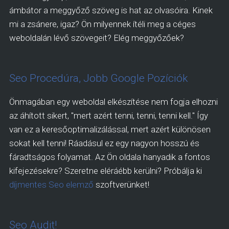
ámbátor a meggyőző szöveg is hat az olvasóira. Kinek
mi a zsánere, igaz? Ön milyennek ítéli meg a céges
weboldalán lévő szövegeit? Elég meggyőzőek?
Seo Procedúra, Jobb Google Pozíciók
Önmagában egy weboldal elkészítése nem fogja elhozni
az áhított sikert, "mert azért tenni, tenni, tenni kell." Így
van ez a keresőoptimalizálással, mert azért különösen
sokat kell tenni! Ráadásul ez egy nagyon hosszú és
fáradtságos folyamat. Az Ön oldala hanyadik a fontos
kifejezésekre? Szeretne eléráébb kerülni? Próbálja ki
díjmentes Seo elemző
szoftverünket!
Seo Audit!