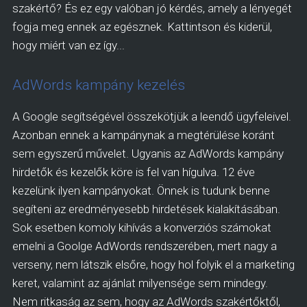
szakértő? És ez egy valóban jó kérdés, amely a lényegét
fogja meg ennek az egésznek. Kattintson és kiderül,
hogy miért van ez így...
AdWords kampány kezelés
A Google segítségével összekötjük a leendő ügyfeleivel.
Azonban ennek a kampánynak a megtérülése koránt
sem egyszerű művelet. Ugyanis az AdWords kampány
hirdetők és kezelők köre is fel van hígulva. 12 éve
kezelünk ilyen kampányokat. Önnek is tudunk benne
segíteni az eredményesebb hirdetések kialakításában.
Sok esetben komoly kihívás a konverziós számokat
emelni a Goolge AdWords rendszerében, mert nagy a
verseny, nem látszik elsőre, hogy hol folyik el a marketing
keret, valamint az ajánlat milyensége sem mindegy.
Nem ritkaság az sem, hogy az AdWords szakértőktől,