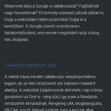
Milyennek látja a Google a vállalkozását? Fejlődőnek
vagy hanyatlónak? Ez komoly szerepet játszik abban is,
hogy a weboldala milyen pozíciókat foglal el a
keresőben. A Google szereti a rendszeres
tartalombővülést, erre remek megoldást nyújt a blog
írás, blogolás.
Cikkezés, tartalom írás
A cikkek írása minden vállalkozás velejárója kellene,
legyen, de az élet rendszerint ezt teljesen másként
alakítja. A weboldal tulajdonosok életvitele, napi rutinja -
gondolom az Öné is - elég sűrű, így ezek a feladatok
rendszerint elmaradnak. Rengeteg cikk, blogbejegyzés,
PR Cikk, poszt, hírlevél születik meg a kezünk által