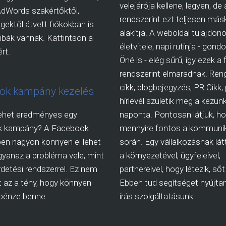
velejárója kellene, legyen, de 
AdWords szakértőktől,
rendszerint ezt teljesen más
ektől átvett fiókokban is
alakítja. A weboldal tulajdon
ibák vannak. Kattintson a
életvitele, napi rutinja - gon
rt.
Öné is - elég sűrű, így ezek a
rendszerint elmaradnak. Ren
cikk, blogbejegyzés, PR Cikk,
ok kampány kezelés
hírlevél születik meg a kezünk
ehet eredményes egy
naponta. Pontosan látjuk, h
k kampány? A Facebook
mennyire fontos a kommuni
en nagyon könnyen el lehet
során. Egy vállalkozásnak látt
gyanaz a probléma vele, mint
a környezetével, ügyfeleivel,
irdetési rendszerrel. Ez nem
partnereivel, hogy létezik, sőt 
 az a tény, hogy könnyen
Ebben tud segítséget nyújtani
a pénze benne.
írás szolgáltatásunk.