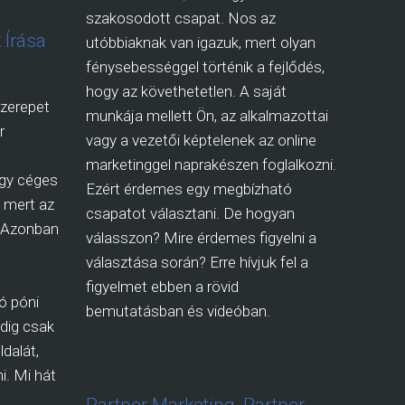
szakosodott csapat. Nos az
 Írása
utóbbiaknak van igazuk, mert olyan
fénysebességgel történik a fejlődés,
hogy az követhetetlen. A saját
zerepet
munkája mellett Ön, az alkalmazottai
r
vagy a vezetői képtelenek az online
marketinggel naprakészen foglalkozni.
így céges
Ezért érdemes egy megbízható
i, mert az
csapatot választani. De hogyan
. Azonban
válasszon? Mire érdemes figyelni a
választása során? Erre hívjuk fel a
figyelmet ebben a rövid
ó póni
bemutatásban és videóban.
dig csak
dalát,
i. Mi hát