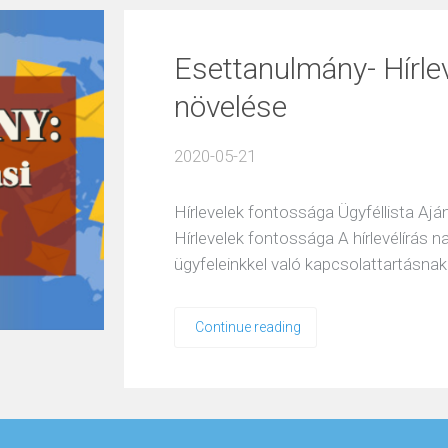
Esettanulmány- Hírle
növelése
2020-05-21
Hírlevelek fontossága Ügyféllista A
Hírlevelek fontossága A hírlevélírás n
ügyfeleinkkel való kapcsolattartásna
Continue reading