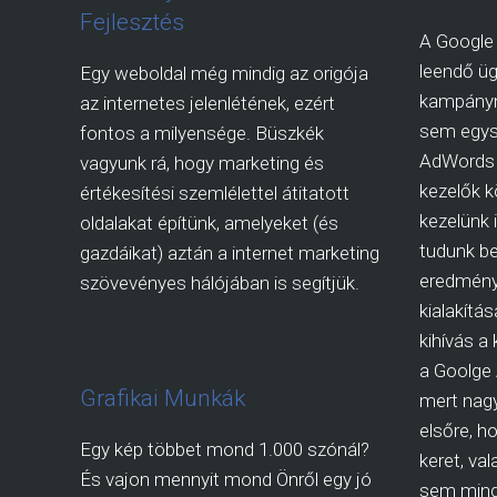
Fejlesztés
A Google 
leendő üg
Egy weboldal még mindig az origója
kampányn
az internetes jelenlétének, ezért
sem egys
fontos a milyensége. Büszkék
AdWords 
vagyunk rá, hogy marketing és
kezelők kö
értékesítési szemlélettel átitatott
kezelünk 
oldalakat építünk, amelyeket (és
tudunk be
gazdáikat) aztán a internet marketing
eredmény
szövevényes hálójában is segítjük.
kialakítá
kihívás a
a Goolge
Grafikai Munkák
mert nagy
elsőre, ho
Egy kép többet mond 1.000 szónál?
keret, va
És vajon mennyit mond Önről egy jó
sem mind