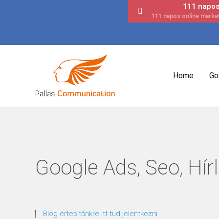
111 napos 
Home
Go
Google Ads, Seo, Hírl
Blog értesítőnkre itt tud jelentkezni