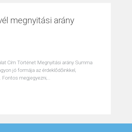
vél megnyitási arány
jánlat Cím Történet Megnyitási arány Summa
agyon jó formája az érdeklődőinkkel,
k. Fontos megjegyezni,…