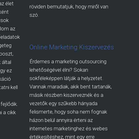
az élet
röviden bemutatjuk, hogy miről van
ként
szó.
osok
dolom az
 feladatok
geteg
Online Marketing Kiszervezés
 poszt,
Érdemes a marketing outsourcing
 által
lehetőségével élni? Sokan
ogy ez
sokféleképpen látják a helyzetet.
káció
Vannak maradiak, akik bent tartanák,
atni kell
másik részben kiszerveznék és a
vezetők egy szűkebb hányada
fejlődik.
felismerte, hogy soha nem fognak
 a cikk
házon belül annyira érteni az
internetes marketinghez és webes
értékesítéshez, mint egy erre