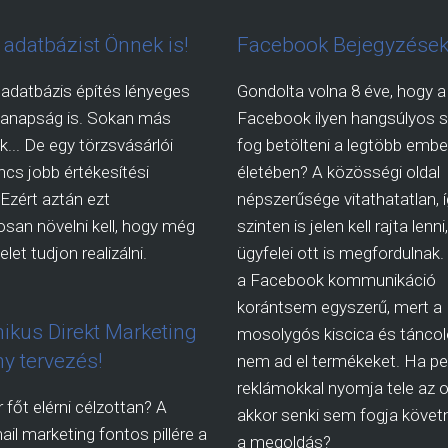
l adatbázist Önnek is!
Facebook Bejegyzések
 adatbázis építés lényeges
Gondolta volna 8 éve, hogy a
manapság is. Sokan más
Facebook ilyen hangsúlyos s
.. De egy törzsvásárlói
fog betölteni a legtöbb embe
incs jobb értékesítési
életében? A közösségi oldal
 Ezért aztán ezt
népszerűsége vitathatatlan, 
san növelni kell, hogy még
szinten is jelen kell rajta lenn
let tudjon realizálni.
ügyfelei ott is megfordulnak
a Facebook kommunikáció
korántsem egyszerű, mert a
nikus Direkt Marketing
mosolygós kiscica és táncol
y tervezés!
nem ad el termékeket. Ha pe
reklámokkal nyomja tele az ol
 főt elérni célzottan? A
akkor senki sem fogja követn
ail marketing fontos pillére a
a megoldás?