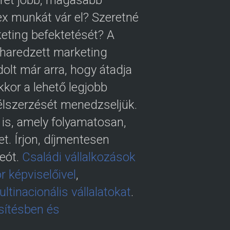
eret jobb, magasabb
x munkát vár el? Szeretné
keting befektetését? A
iharedzett marketing
olt már arra, hogy átadja
kor a lehető legjobb
félszerzését menedzseljük.
 is, amely folyamatosan,
t. Írjon, díjmentesen
deót.
Családi vállalkozások
r képviselőivel
,
tinacionális vállalatokat
.
esítésben és
.