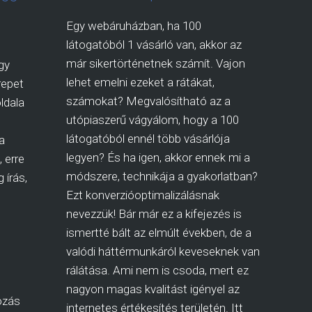
Egy webáruházban, ha 100
látogatóból 1 vásárló van, akkor az
már sikertörténetnek számít. Vajon
gy
lehet emelni ezeket a rátákat,
repet
számokat? Megvalósítható az a
ldala
utópiaszerű vágyálom, hogy a 100
látogatóból ennél több vásárlója
a
legyen? És ha igen, akkor ennek mi a
 erre
módszere, technikája a gyakorlatban?
 írás,
Ezt konverzióoptimalizálásnak
nevezzük! Bár már ez a kifejezés is
ismertté bált az elmúlt években, de a
valódi háttérmunkáról keveseknek van
rálátása. Ami nem is csoda, mert ez
nagyon magas kvalitást igényel az
ozás
internetes értékesítés területén. Itt