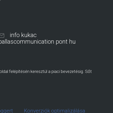
info kukac
pallascommunication pont hu
ldal felépítésén keresztül a piaci bevezetésig. Sőt
oggert
Konverziók optimalizálása