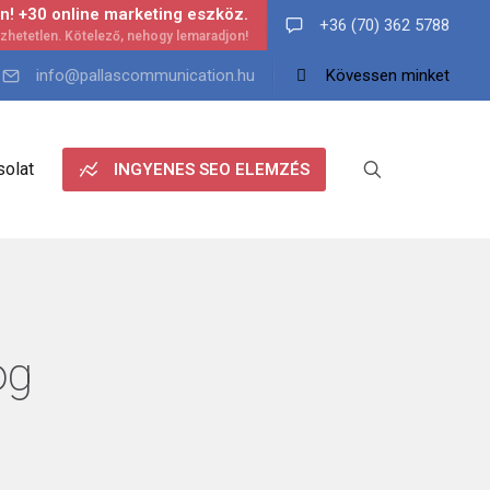
n! +30 online marketing eszköz.
+36 (70) 362 5788
info@pallascommunication.hu
Kövessen minket
olat
INGYENES SEO ELEMZÉS
og