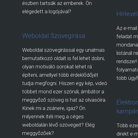
észben tartsák az emberek. Ön
elégedett a logójával?
Hírlevé
Az e-mail
Weboldal Szövegírása
feladat 
mondanak.
Weboldal szövegírással egy unalmas
listánál n
bemutatkozó oldalt is fel lehet dobni,
rendszer!
olyan motiváló sorokat lehet rá
folyamato
építeni, amellyel több érdeklődőjét
több ügyfe
tudja megfogni. Hiszen egy kép, videó
többet mond ezer szónál, ámbátor a
meggyőző szöveg is hat az olvasóira.
Elektro
Kinek mi a zsánere, igaz? Ön
kampán
milyennek ítéli meg a céges
weboldalán lévő szövegeit? Elég
Több ezer
meggyőzőek?
direkt e-m