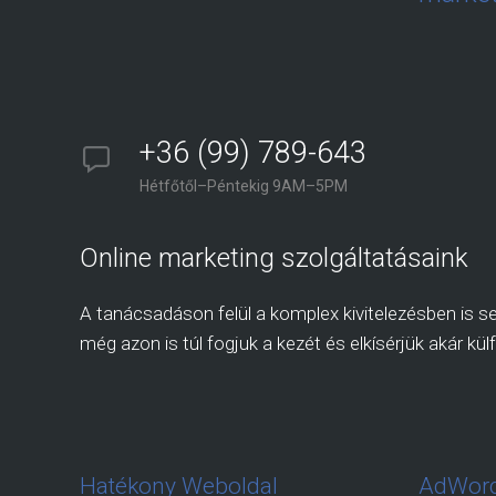
+36 (99) 789-643
Hétfőtől–Péntekig 9AM–5PM
Online marketing szolgáltatásaink
A tanácsadáson felül a komplex kivitelezésben is seg
még azon is túl fogjuk a kezét és elkísérjük akár külf
Hatékony Weboldal
AdWord