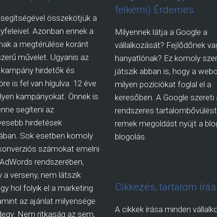
felkérni) Érdemes
segítségével összekötjük a
yfeleivel. Azonban ennek a
Milyennek látja a Google a
ak a megtérülése koránt
vállalkozását? Fejlődőnek va
zerű művelet. Ugyanis az
hanyatlónak? Ez komoly sze
kampány hirdetők és
játszik abban is, hogy a webo
re is fel van hígulva. 12 éve
milyen pozíciókat foglal el a
ilyen kampányokat. Önnek is
keresőben. A Google szereti 
nne segíteni az
rendszeres tartalombővülést,
esebb hirdetések
remek megoldást nyújt a blog
sában. Sok esetben komoly
blogolás.
 konverziós számokat emelni
 AdWords rendszerében,
 a verseny, nem látszik
Cikkezés, tartalom írás
gy hol folyik el a marketing
lamint az ajánlat milyensége
A cikkek írása minden vállalk
egy. Nem ritkaság az sem,