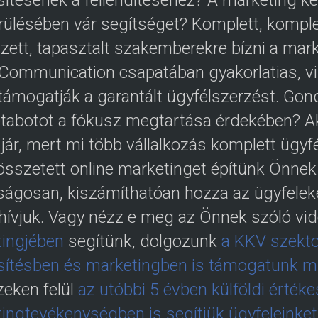
sítésének a fellendítéséhez? A marketing k
ülésében vár segítséget? Komplett, komple
zett, tapasztalt szakemberekre bízni a mar
 Communication csapatában gyakorlatias, v
támogatják a garantált ügyfélszerzést. Gond
étabotot a fókusz megtartása érdekében? Ak
 jár, mert mi több vállalkozás komplett ügy
összetett online marketinget építünk Önnek
ságosan, kiszámíthatóan hozza az ügyfeleke
hívjuk. Vagy nézz e meg az Önnek szóló vi
ingjében
segítünk, dolgozunk
a KKV szekto
sítésben és marketingben is támogatunk mul
eken felül
az utóbbi 5 évben külföldi érték
ingtevékenységben is segítjük ügyfeleinket