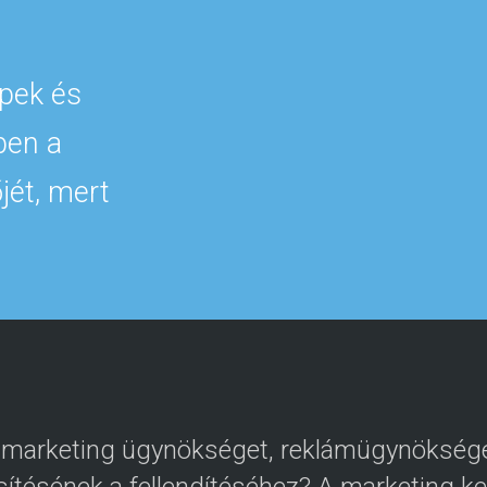
pek és
ben a
jét, mert
 marketing ügynökséget, reklámügynöksége