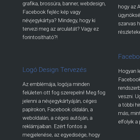
grafika, brossúra, banner, webdesign,
hogy az 
Facebook fejléc kép vagy
ügynökség
névjegykártya? Mindegy, hogy ki
szarvas h
tervezi meg az arculatát? Vagy ez
részleteké
forintosítható?!
Facebo
Logó Design Tervezés
Hogyan l
Faceboo
Az emblémája, logója minden
rendszerb
felületen ott fog szerepelni! Meg fog
veszni. U
jelenni a névjegykártyáján, céges
a többi h
papírokon, Facebook oldalán, a
más, mint
weboldalán, a céges autóján, a
elfolyik 
reklámjaiban. Ezért fontos a
megjelenése, az egyedisége, hogy