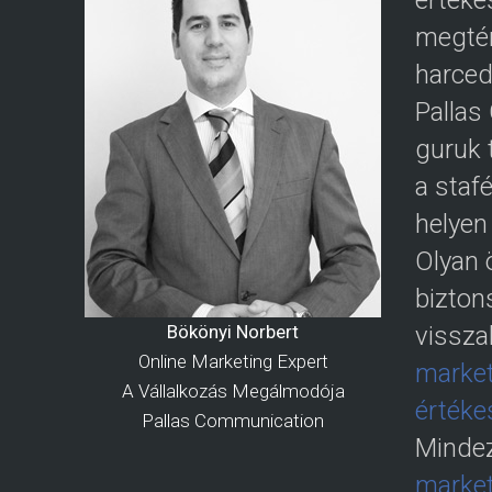
értéke
megtér
harced
Pallas
guruk 
a staf
helyen
Olyan 
bizton
Bökönyi Norbert
vissza
Online Marketing Expert
market
A Vállalkozás Megálmodója
értéke
Pallas Communication
Mindez
market