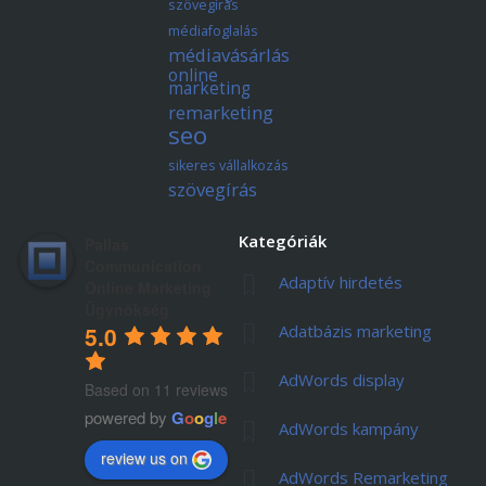
szövegírás
médiafoglalás
médiavásárlás
online
marketing
remarketing
seo
sikeres vállalkozás
szövegírás
Kategóriák
Pallas
Communication
Adaptív hirdetés
Online Marketing
Ügynökség
Adatbázis marketing
5.0
AdWords display
Based on 11 reviews
powered by
G
o
o
g
l
e
AdWords kampány
review us on
AdWords Remarketing