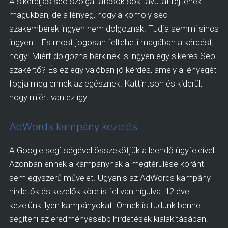
A sikerdíjas seo szolgáltatások sok távutat rejtenek
magukban, de a lényeg, hogy a komoly seo
szakemberek ingyen nem dolgoznak. Tudja semmi sincs
ingyen... És most jogosan felteheti magában a kérdést,
hogy: Miért dolgozna bárkinek is ingyen egy sikeres Seo
szakértő? És ez egy valóban jó kérdés, amely a lényegét
fogja meg ennek az egésznek. Kattintson és kiderül,
hogy miért van ez így...
AdWords kampány kezelés
A Google segítségével összekötjük a leendő ügyfeleivel.
Azonban ennek a kampánynak a megtérülése koránt
sem egyszerű művelet. Ugyanis az AdWords kampány
hirdetők és kezelők köre is fel van hígulva. 12 éve
kezelünk ilyen kampányokat. Önnek is tudunk benne
segíteni az eredményesebb hirdetések kialakításában.