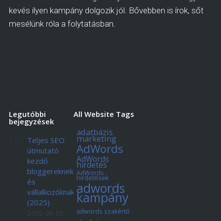
kevés ilyen kampány dolgozik jól. Bővebben is írok, sőt
mesélünk róla a folytatásban.
Legutóbbi
All Website Tags
bejegyzések
adatbázis
marketing
Teljes SEO
AdWords
útmutató
AdWords
kezdő
hirdetés
bloggereknek
AdWords
hirdetések
és
adwords
vállalkozóknak
kampány
(2025)
adwords szakértő
2025-06-02