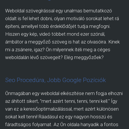
Weboldal szövegírással egy unalmas bemutatkozó
oldalt is fel lehet dobni, olyan motiváló sorokat lehet rá
építeni, amellyel több érdeklődőjét tudja megfogni.
Hiszen egy kép, videó többet mond ezer szónál,
ámbátor a meggyőző szöveg is hat az olvasóira. Kinek
mi a zsánere, igaz? Ön milyennek ítéli meg a céges
weboldalán lévő szövegeit? Elég meggyőzőek?
Seo Procedúra, Jobb Google Pozíciók
Önmagában egy weboldal elkészítése nem fogja elhozni
az áhított sikert, "mert azért tenni, tenni, tenni kell." Így
van ez a keresőoptimalizálással, mert azért különösen
sokat kell tenni! Ráadásul ez egy nagyon hosszú és
fáradtságos folyamat. Az Ön oldala hanyadik a fontos