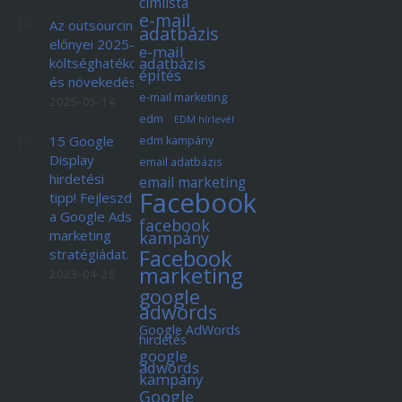
címlista
e-mail
Az outsourcing
adatbázis
előnyei 2025-ben:
e-mail
adatbázis
költséghatékonyság
építés
és növekedés
e-mail marketing
2025-05-14
edm
EDM hírlevél
15 Google
edm kampány
Display
email adatbázis
hirdetési
email marketing
Facebook
tipp! Fejleszd
a Google Ads
facebook
marketing
kampány
Facebook
stratégiádat.
marketing
2023-04-28
google
adwords
Google AdWords
hirdetés
google
adwords
kampány
Google