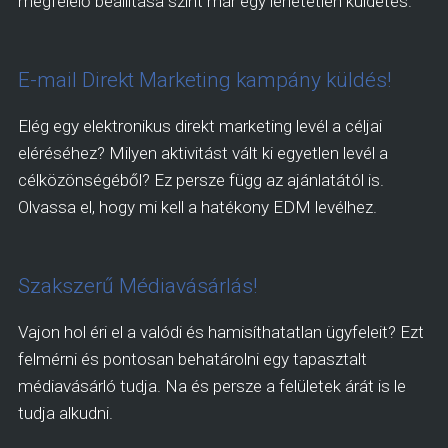
megfelelő beállítása szint már egy lehetetlen küldetés.
E-mail Direkt Marketing kampány küldés!
Elég egy elektronikus direkt marketing levél a céljai
eléréséhez? Milyen aktivitást vált ki egyetlen levél a
célközönségéből? Ez persze függ az ajánlatától is.
Olvassa el, hogy mi kell a hatékony EDM levélhez.
Szakszerű Médiavásárlás!
Vajon hol éri el a valódi és hamisíthatatlan ügyfeleit? Ezt
felmérni és pontosan behatárolni egy tapasztalt
médiavásárló tudja. Na és persze a felületek árát is le
tudja alkudni.