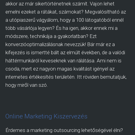
akkor az már sikertörténetnek számít. Vajon lehet
emelni ezeket a rátákat, számokat? Megvalósítható az
a utópiaszerű vágyálom, hogy a 100 látogatóból ennél
több vásárlója legyen? És ha igen, akkor ennek mi a
módszere, technikája a gyakorlatban? Ezt
konverzióoptimalizálásnak nevezzük! Bár már ez a
kifejezés is ismertté bált az elmúlt években, de a valódi
háttérmunkáról keveseknek van rálátása. Ami nem is
csoda, mert ez nagyon magas kvalitást igényel az
internetes értékesítés területén. Itt röviden bemutatjuk,
hogy miről van szó.
Online Marketing Kiszervezés
Érdemes a marketing outsourcing lehetőségével élni?