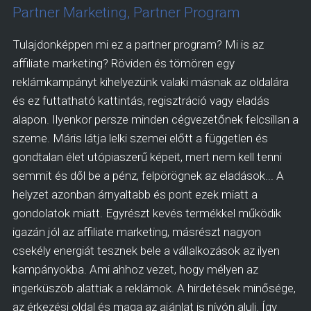
Partner Marketing, Partner Program
Tulajdonképpen mi ez a partner program? Mi is az
affiliate marketing? Röviden és tömören egy
reklámkampányt kihelyezünk valaki másnak az oldalára
és ez futtatható kattintás, regisztráció vagy eladás
alapon. Ilyenkor persze minden cégvezetőnek felcsillan a
szeme. Máris látja lelki szemei előtt a független és
gondtalan élet utópiaszerű képeit, mert nem kell tenni
semmit és dől be a pénz, felpörögnek az eladások... A
helyzet azonban árnyaltabb és pont ezek miatt a
gondolatok miatt. Egyrészt kevés termékkel működik
igazán jól az affiliate marketing, másrészt nagyon
csekély energiát tesznek bele a vállalkozások az ilyen
kampányokba. Ami ahhoz vezet, hogy mélyen az
ingerküszöb alattiak a reklámok. A hirdetések minősége,
az érkezési oldal és maga az ajánlat is nívón aluli. Így