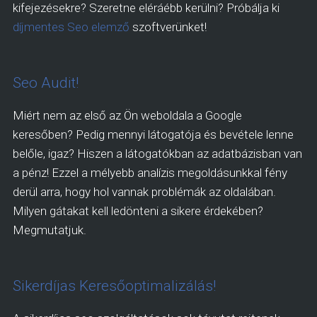
kifejezésekre? Szeretne eléráébb kerülni? Próbálja ki
díjmentes Seo elemző
szoftverünket!
Seo Audit!
Miért nem az első az Ön weboldala a Google
keresőben? Pedig mennyi látogatója és bevétele lenne
belőle, igaz? Hiszen a látogatókban az adatbázisban van
a pénz! Ezzel a mélyebb analízis megoldásunkkal fény
derül arra, hogy hol vannak problémák az oldalában.
Milyen gátakat kell ledönteni a sikere érdekében?
Megmutatjuk.
Sikerdíjas Keresőoptimalizálás!