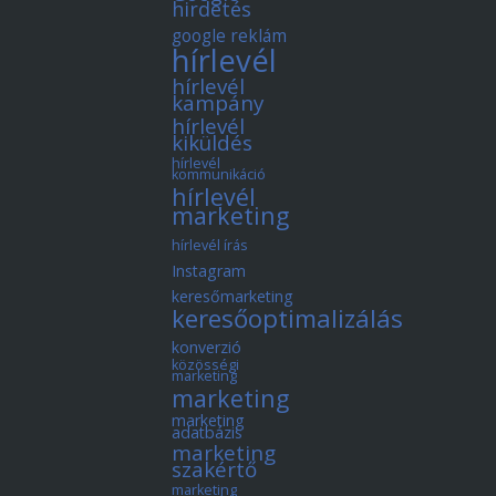
hirdetés
google reklám
hírlevél
hírlevél
kampány
hírlevél
kiküldés
hírlevél
kommunikáció
hírlevél
marketing
hírlevél írás
Instagram
keresőmarketing
keresőoptimalizálás
konverzió
közösségi
marketing
marketing
marketing
adatbázis
marketing
szakértő
marketing