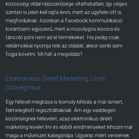
közösségi oldal népszerűsége vitathatatlan, így céges
szinten is jelen kell rajta lenni, mert az ügyfelei ott is
megfordulnak. Azonban a Facebook kommunikáció
korántsem egyszerű, mert a mosolygós kiscica és
táncoló póni nem ad el termékeket. Ha pedig csak
reklámokkal nyomja tele az oldalát, akkor senki sem
fogja követni. Mi hát a megoldás?
Elektronikus Direkt Marketing Levél
Szövegírása
Egy hírlevél megírása is komoly kihívás a már ismert,
felmelegített regisztráltaknak. Ám egy vadidegen
közönségnek hírlevelet, azaz elektronikus direkt
marketing levelet írni és ebből eredményeket kihozni már
maga a művészet kategóriája. Ugyanis miért vennének