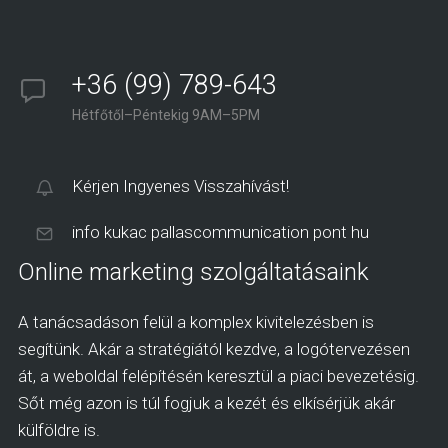
+36 (99) 789-643
Hétfőtől–Péntekig 9AM–5PM
Kérjen Ingyenes Visszahívást!
info kukac pallascommunication pont hu
Online marketing szolgáltatásaink
A tanácsadáson felül a komplex kivitelezésben is
segítünk. Akár a stratégiától kezdve, a logótervezésen
át, a weboldal felépítésén keresztül a piaci bevezetésig.
Sőt még azon is túl fogjuk a kezét és elkísérjük akár
külföldre is.