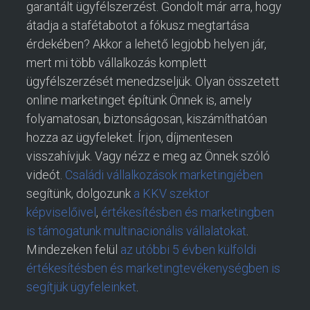
garantált ügyfélszerzést. Gondolt már arra, hogy
átadja a stafétabotot a fókusz megtartása
érdekében? Akkor a lehető legjobb helyen jár,
mert mi több vállalkozás komplett
ügyfélszerzését menedzseljük. Olyan összetett
online marketinget építünk Önnek is, amely
folyamatosan, biztonságosan, kiszámíthatóan
hozza az ügyfeleket. Írjon, díjmentesen
visszahívjuk. Vagy nézz e meg az Önnek szóló
videót.
Családi vállalkozások marketingjében
segítünk, dolgozunk
a KKV szektor
képviselőivel
,
értékesítésben és marketingben
is támogatunk multinacionális vállalatokat
.
Mindezeken felül
az utóbbi 5 évben külföldi
értékesítésben és marketingtevékenységben is
segítjük ügyfeleinket
.