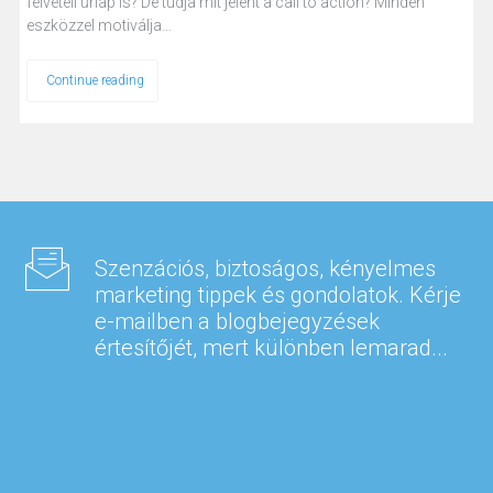
felvételi űrlap is? De tudja mit jelent a call to action? Minden
eszközzel motiválja…
Continue reading
Szenzációs, biztoságos, kényelmes
marketing tippek és gondolatok. Kérje
e-mailben a blogbejegyzések
értesítőjét, mert különben lemarad...