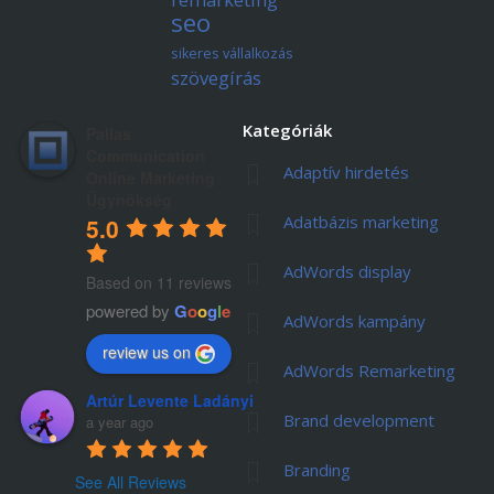
seo
sikeres vállalkozás
szövegírás
Kategóriák
Pallas
Communication
Adaptív hirdetés
Online Marketing
Ügynökség
Adatbázis marketing
5.0
AdWords display
Based on 11 reviews
powered by
G
o
o
g
l
e
AdWords kampány
review us on
AdWords Remarketing
Artúr Levente Ladányi
Brand development
a year ago
Branding
See All Reviews