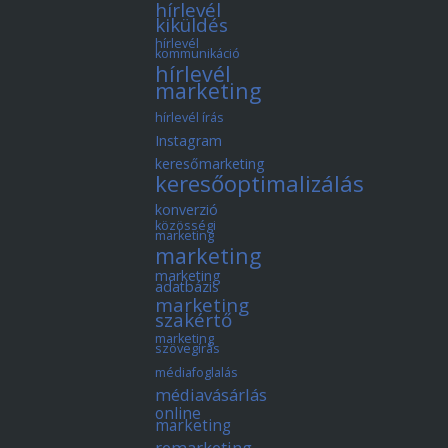
hírlevél
kiküldés
hírlevél
kommunikáció
hírlevél
marketing
hírlevél írás
Instagram
keresőmarketing
keresőoptimalizálás
konverzió
közösségi
marketing
marketing
marketing
adatbázis
marketing
szakértő
marketing
szövegírás
médiafoglalás
médiavásárlás
online
marketing
remarketing