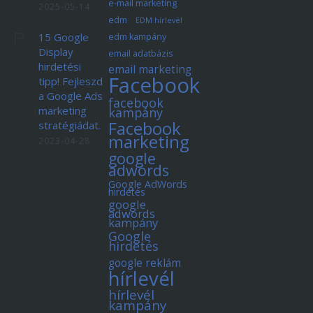
e-mail marketing
2025-05-14
edm
EDM hírlevél
15 Google
edm kampány
Display
email adatbázis
hirdetési
email marketing
Facebook
tipp! Fejleszd
a Google Ads
facebook
marketing
kampány
Facebook
stratégiádat.
marketing
2023-04-28
google
adwords
Google AdWords
hirdetés
google
adwords
kampány
Google
hirdetés
google reklám
hírlevél
hírlevél
kampány