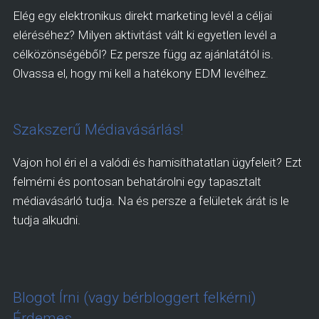
Elég egy elektronikus direkt marketing levél a céljai
eléréséhez? Milyen aktivitást vált ki egyetlen levél a
célközönségéből? Ez persze függ az ajánlatától is.
Olvassa el, hogy mi kell a hatékony EDM levélhez.
Szakszerű Médiavásárlás!
Vajon hol éri el a valódi és hamisíthatatlan ügyfeleit? Ezt
felmérni és pontosan behatárolni egy tapasztalt
médiavásárló tudja. Na és persze a felületek árát is le
tudja alkudni.
Blogot Írni (vagy bérbloggert felkérni)
Érdemes