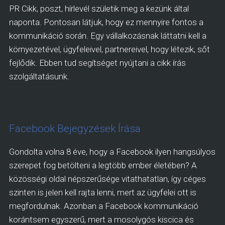
PR Cikk, poszt, hírlevél születik meg a kezünk által
naponta. Pontosan látjuk, hogy ez mennyire fontos a
kommunikáció során. Egy vállalkozásnak láttatni kell a
környezetével, ügyfeleivel, partnereivel, hogy létezik, sőt
fejlődik. Ebben tud segítséget nyújtani a cikk írás
szolgáltatásunk.
Facebook Bejegyzések Írása
Gondolta volna 8 éve, hogy a Facebook ilyen hangsúlyos
szerepet fog betölteni a legtöbb ember életében? A
közösségi oldal népszerűsége vitathatatlan, így céges
szinten is jelen kell rajta lenni, mert az ügyfelei ott is
megfordulnak. Azonban a Facebook kommunikáció
korántsem egyszerű, mert a mosolygós kiscica és