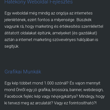
Hatékony Weboldal Fejlesztés
Egy weboldal még mindig az origója az internetes
jelenlétének, ezért fontos a milyensége. Büszkék
vagyunk rá, hogy marketing és értékesítési szemlélettel
átitatott oldalakat építünk, amelyeket (és gazdáikat)
aztán a internet marketing szövevényes hálójában is
segítjük.
Grafikai Munkák
Egy kép többet mond 1.000 szónál? És vajon mennyit
mond Önről egy jó grafika, brossúra, banner, webdesign,
Facebook fejléc kép vagy névjegykártya? Mindegy, hogy
ki tervezi meg az arculatát? Vagy ez forintosítható?!