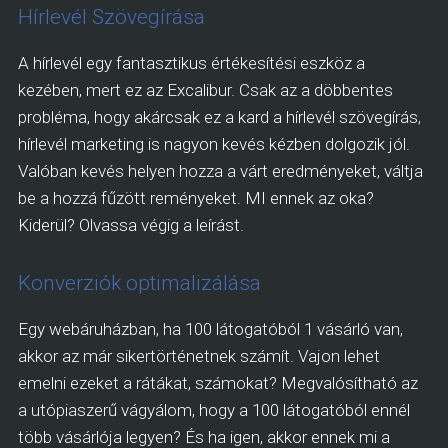
Hírlevél Szövegírása
A hírlevél egy fantasztikus értékesítési eszköz a
kezében, mert ez az Excalibur. Csak az a döbbentes
probléma, hogy akárcsak ez a kard a hírlevél szövegírás,
hírlevél marketing is nagyon kevés kézben dolgozik jól.
Valóban kevés helyen hozza a várt eredményeket, váltja
be a hozzá fűzött reményeket. MI ennek az oka?
Kiderül? Olvassa végig a leírást.
Konverziók optimalizálása
Egy webáruházban, ha 100 látogatóból 1 vásárló van,
akkor az már sikertörténetnek számít. Vajon lehet
emelni ezeket a rátákat, számokat? Megvalósítható az
a utópiaszerű vágyálom, hogy a 100 látogatóból ennél
több vásárlója legyen? És ha igen, akkor ennek mi a