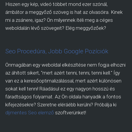
Hiszen egy kép, videó többet mond ezer szónál,
ámbátor a meggyőző szöveg is hat az olvasóira. Kinek
mi a zsánere, igaz? Ön milyennek ítéli meg a céges
weboldalán lévő szövegeit? Elég meggyőzőek?
Seo Procedúra, Jobb Google Pozíciók
Önmagában egy weboldal elkészítése nem fogja elhozni
az áhított sikert, "mert azért tenni, tenni, tenni kell." Így
van ez a keresőoptimalizálással, mert azért különösen
sokat kell tenni! Ráadásul ez egy nagyon hosszú és
fáradtságos folyamat. Az Ön oldala hanyadik a fontos
kifejezésekre? Szeretne eléráébb kerülni? Próbálja ki
díjmentes Seo elemző
szoftverünket!