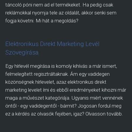
táncoló póni nem ad el termékeket. Ha pedig csak
reklámokkal nyomja tele az oldalát, akkor senki sem
fogja követni. Mi hát a megoldás?
Elektronikus Direkt Marketing Levél
Szövegírása
Egy hírlevél megírása is komoly kihívás a már ismert,
felmelegített regisztráltaknak. Ám egy vadidegen
közönségnek hírlevelet, azaz elektronikus direkt
marketing levelet írni és ebből eredményeket kihozni már
maga a művészet kategóriája. Ugyanis miért vennének
öntől - egy vadidegentől - bármit? Jogosan fordul meg
ez a kérdés az olvasók fejében, igaz? Olvasson tovább.