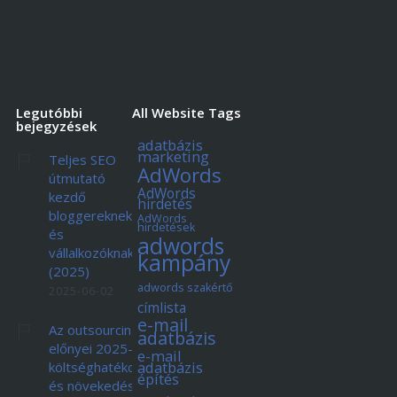
Legutóbbi
All Website Tags
bejegyzések
adatbázis
marketing
Teljes SEO
AdWords
útmutató
AdWords
kezdő
hirdetés
bloggereknek
AdWords
hirdetések
és
adwords
vállalkozóknak
kampány
(2025)
adwords szakértő
2025-06-02
címlista
e-mail
Az outsourcing
adatbázis
előnyei 2025-ben:
e-mail
adatbázis
költséghatékonyság
építés
és növekedés