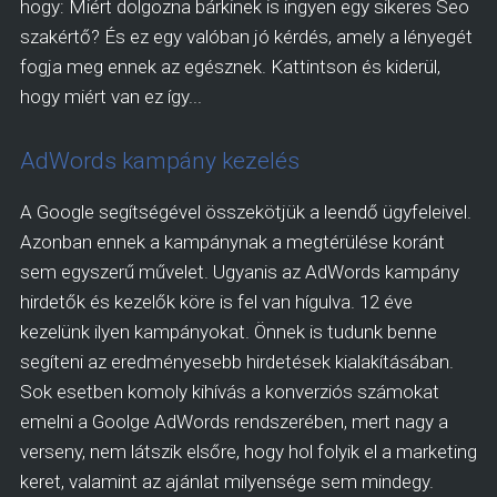
hogy: Miért dolgozna bárkinek is ingyen egy sikeres Seo
szakértő? És ez egy valóban jó kérdés, amely a lényegét
fogja meg ennek az egésznek. Kattintson és kiderül,
hogy miért van ez így...
AdWords kampány kezelés
A Google segítségével összekötjük a leendő ügyfeleivel.
Azonban ennek a kampánynak a megtérülése koránt
sem egyszerű művelet. Ugyanis az AdWords kampány
hirdetők és kezelők köre is fel van hígulva. 12 éve
kezelünk ilyen kampányokat. Önnek is tudunk benne
segíteni az eredményesebb hirdetések kialakításában.
Sok esetben komoly kihívás a konverziós számokat
emelni a Goolge AdWords rendszerében, mert nagy a
verseny, nem látszik elsőre, hogy hol folyik el a marketing
keret, valamint az ajánlat milyensége sem mindegy.