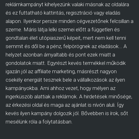
reklámkampányt kihelyezünk valaki másnak az oldalára
és ez futtatható kattintás, regisztráció vagy eladás
alapon. Ilyenkor persze minden cégvezetőnek felcsillan a
szeme. Máris látja lelki szemei előtt a független és
gondtalan élet utópiaszerű képeit, mert nem kell tenni
semmit és dől be a pénz, felpörögnek az eladások... A
helyzet azonban árnyaltabb és pont ezek miatt a
gondolatok miatt. Egyrészt kevés termékkel működik
igazán jól az affiliate marketing, másrészt nagyon
csekély energiát tesznek bele a vállalkozások az ilyen
kampányokba. Ami ahhoz vezet, hogy mélyen az
ingerküszöb alattiak a reklámok. A hirdetések minősége,
az érkezési oldal és maga az ajánlat is nívón aluli. Így
kevés ilyen kampány dolgozik jól. Bővebben is írok, sőt
mesélünk róla a folytatásban.