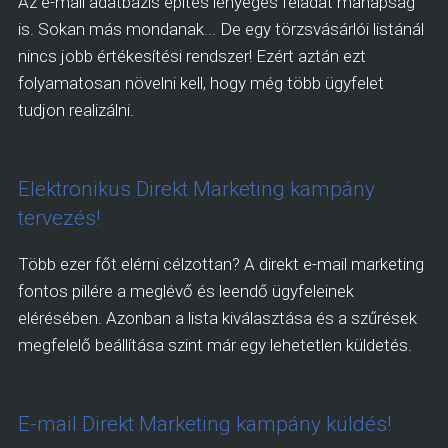
Az e-mail adatbázis építés lényeges feladat manapság
is. Sokan más mondanak... De egy törzsvásárlói listánál
nincs jobb értékesítési rendszer! Ezért aztán ezt
folyamatosan növelni kell, hogy még több ügyfelet
tudjon realizálni.
Elektronikus Direkt Marketing kampány
tervezés!
Több ezer főt elérni célzottan? A direkt e-mail marketing
fontos pillére a meglévő és leendő ügyfeleinek
elérésében. Azonban a lista kiválasztása és a szűrések
megfelelő beállítása szint már egy lehetetlen küldetés.
E-mail Direkt Marketing kampány küldés!