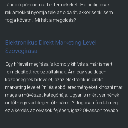
táncoló póni nem ad el termékeket. Ha pedig csak
reklámokkal nyomja tele az oldalát, akkor senki sem
fogja követni. Mi hát a megoldás?
Elektronikus Direkt Marketing Levél
Szövegírása
Egy hírlevél megírása is komoly kihívás a már ismert,
felmelegített regisztráltaknak. Ám egy vadidegen
közönségnek hírlevelet, azaz elektronikus direkt
marketing levelet írni és ebből eredményeket kihozni már
maga a művészet kategóriája. Ugyanis miért vennének
öntől - egy vadidegentől - bármit? Jogosan fordul meg
ez a kérdés az olvasók fejében, igaz? Olvasson tovább.