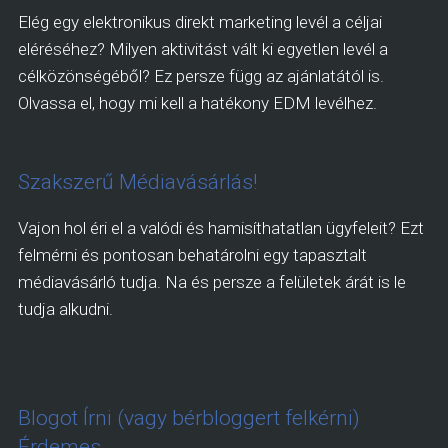
Elég egy elektronikus direkt marketing levél a céljai
eléréséhez? Milyen aktivitást vált ki egyetlen levél a
célközönségéből? Ez persze függ az ajánlatától is.
Olvassa el, hogy mi kell a hatékony EDM levélhez.
Szakszerű Médiavásárlás!
Vajon hol éri el a valódi és hamisíthatatlan ügyfeleit? Ezt
felmérni és pontosan behatárolni egy tapasztalt
médiavásárló tudja. Na és persze a felületek árát is le
tudja alkudni.
Blogot Írni (vagy bérbloggert felkérni)
Érdemes