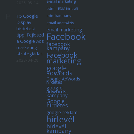
e-mail marketing
2025-05-14
edm
EDM hírlevél
15 Google
edm kampány
Display
email adatbázis
hirdetési
email marketing
Facebook
tipp! Fejleszd
a Google Ads
facebook
marketing
kampány
Facebook
stratégiádat.
marketing
2023-04-28
google
adwords
Google AdWords
hirdetés
google
adwords
kampány
Google
hirdetés
google reklám
hírlevél
hírlevél
kampány