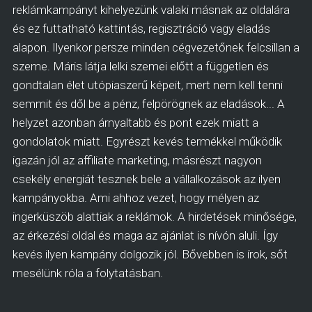
reklámkampányt kihelyezünk valaki másnak az oldalára
és ez futtatható kattintás, regisztráció vagy eladás
alapon. Ilyenkor persze minden cégvezetőnek felcsillan a
szeme. Máris látja lelki szemei előtt a független és
gondtalan élet utópiaszerű képeit, mert nem kell tenni
semmit és dől be a pénz, felpörögnek az eladások... A
helyzet azonban árnyaltabb és pont ezek miatt a
gondolatok miatt. Egyrészt kevés termékkel működik
igazán jól az affiliate marketing, másrészt nagyon
csekély energiát tesznek bele a vállalkozások az ilyen
kampányokba. Ami ahhoz vezet, hogy mélyen az
ingerküszöb alattiak a reklámok. A hirdetések minősége,
az érkezési oldal és maga az ajánlat is nívón aluli. Így
kevés ilyen kampány dolgozik jól. Bővebben is írok, sőt
mesélünk róla a folytatásban.