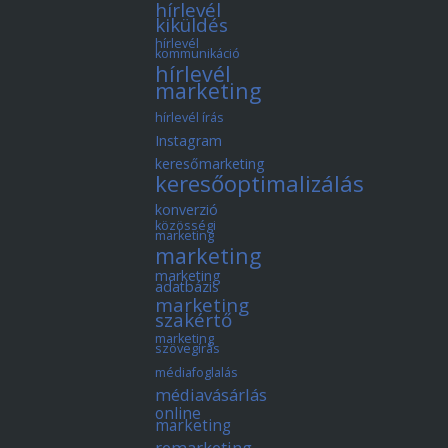
hírlevél
kiküldés
hírlevél
kommunikáció
hírlevél
marketing
hírlevél írás
Instagram
keresőmarketing
keresőoptimalizálás
konverzió
közösségi
marketing
marketing
marketing
adatbázis
marketing
szakértő
marketing
szövegírás
médiafoglalás
médiavásárlás
online
marketing
remarketing