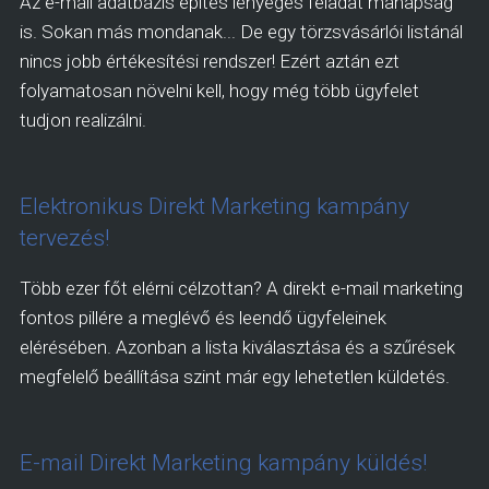
Az e-mail adatbázis építés lényeges feladat manapság
is. Sokan más mondanak... De egy törzsvásárlói listánál
nincs jobb értékesítési rendszer! Ezért aztán ezt
folyamatosan növelni kell, hogy még több ügyfelet
tudjon realizálni.
Elektronikus Direkt Marketing kampány
tervezés!
Több ezer főt elérni célzottan? A direkt e-mail marketing
fontos pillére a meglévő és leendő ügyfeleinek
elérésében. Azonban a lista kiválasztása és a szűrések
megfelelő beállítása szint már egy lehetetlen küldetés.
E-mail Direkt Marketing kampány küldés!