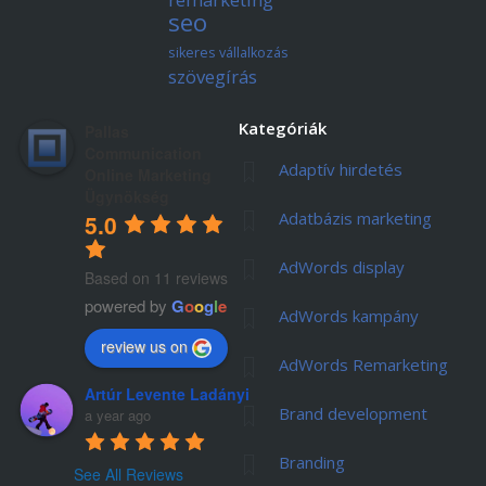
seo
sikeres vállalkozás
szövegírás
Kategóriák
Pallas
Communication
Adaptív hirdetés
Online Marketing
Ügynökség
Adatbázis marketing
5.0
AdWords display
Based on 11 reviews
powered by
G
o
o
g
l
e
AdWords kampány
review us on
AdWords Remarketing
Artúr Levente Ladányi
Brand development
a year ago
Branding
See All Reviews