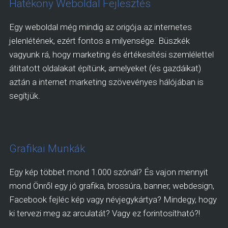
Hatékony Weboldal Fejlesztés
Egy weboldal még mindig az origója az internetes
jelenlétének, ezért fontos a milyensége. Büszkék
vagyunk rá, hogy marketing és értékesítési szemlélettel
átitatott oldalakat építünk, amelyeket (és gazdáikat)
aztán a internet marketing szövevényes hálójában is
segítjük.
Grafikai Munkák
Egy kép többet mond 1.000 szónál? És vajon mennyit
mond Önről egy jó grafika, brossúra, banner, webdesign,
Facebook fejléc kép vagy névjegykártya? Mindegy, hogy
ki tervezi meg az arculatát? Vagy ez forintosítható?!