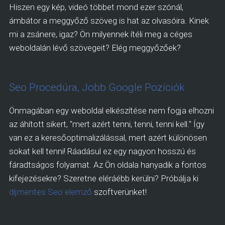
Hiszen egy kép, videó többet mond ezer szónál,
ámbátor a meggyőző szöveg is hat az olvasóira. Kinek
mi a zsánere, igaz? Ön milyennek ítéli meg a céges
weboldalán lévő szövegeit? Elég meggyőzőek?
Seo Procedúra, Jobb Google Pozíciók
Önmagában egy weboldal elkészítése nem fogja elhozni
az áhított sikert, "mert azért tenni, tenni, tenni kell." Így
van ez a keresőoptimalizálással, mert azért különösen
sokat kell tenni! Ráadásul ez egy nagyon hosszú és
fáradtságos folyamat. Az Ön oldala hanyadik a fontos
kifejezésekre? Szeretne eléráébb kerülni? Próbálja ki
díjmentes Seo elemző
szoftverünket!