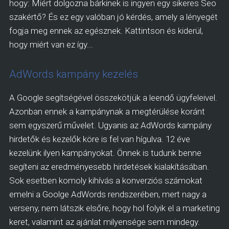
hogy: Miért dolgozna bárkinek is ingyen egy sikeres Seo
szakértő? És ez egy valóban jó kérdés, amely a lényegét
fogja meg ennek az egésznek. Kattintson és kiderül,
hogy miért van ez így...
AdWords kampány kezelés
A Google segítségével összekötjük a leendő ügyfeleivel.
Azonban ennek a kampánynak a megtérülése koránt
sem egyszerű művelet. Ugyanis az AdWords kampány
hirdetők és kezelők köre is fel van hígulva. 12 éve
kezelünk ilyen kampányokat. Önnek is tudunk benne
segíteni az eredményesebb hirdetések kialakításában.
Sok esetben komoly kihívás a konverziós számokat
emelni a Goolge AdWords rendszerében, mert nagy a
verseny, nem látszik elsőre, hogy hol folyik el a marketing
keret, valamint az ajánlat milyensége sem mindegy.