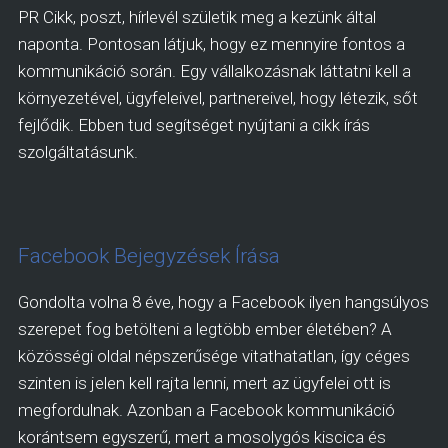
PR Cikk, poszt, hírlevél születik meg a kezünk által
naponta. Pontosan látjuk, hogy ez mennyire fontos a
kommunikáció során. Egy vállalkozásnak láttatni kell a
környezetével, ügyfeleivel, partnereivel, hogy létezik, sőt
fejlődik. Ebben tud segítséget nyújtani a cikk írás
szolgáltatásunk.
Facebook Bejegyzések Írása
Gondolta volna 8 éve, hogy a Facebook ilyen hangsúlyos
szerepet fog betölteni a legtöbb ember életében? A
közösségi oldal népszerűsége vitathatatlan, így céges
szinten is jelen kell rajta lenni, mert az ügyfelei ott is
megfordulnak. Azonban a Facebook kommunikáció
korántsem egyszerű, mert a mosolygós kiscica és