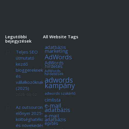
Legutóbbi
All Website Tags
bejegyzések
adatbázis
marketing
Teljes SEO
AdWords
útmutató
AdWords
kezdő
hirdetés
bloggereknek
AdWords
hirdetések
és
adwords
vállalkozóknak
kampány
(2025)
adwords szakértő
2025-06-02
címlista
e-mail
Az outsourcing
adatbázis
előnyei 2025-ben:
e-mail
adatbázis
költséghatékonyság
építés
és növekedés