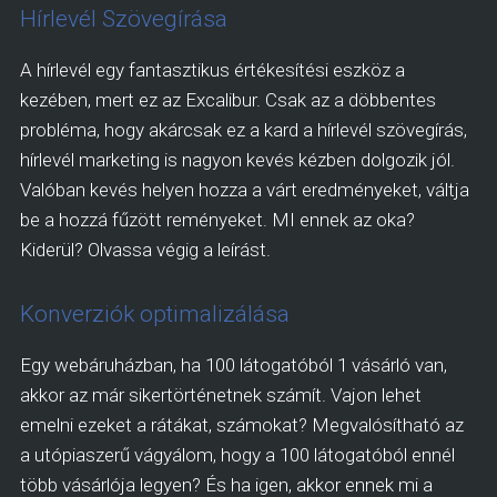
Hírlevél Szövegírása
A hírlevél egy fantasztikus értékesítési eszköz a
kezében, mert ez az Excalibur. Csak az a döbbentes
probléma, hogy akárcsak ez a kard a hírlevél szövegírás,
hírlevél marketing is nagyon kevés kézben dolgozik jól.
Valóban kevés helyen hozza a várt eredményeket, váltja
be a hozzá fűzött reményeket. MI ennek az oka?
Kiderül? Olvassa végig a leírást.
Konverziók optimalizálása
Egy webáruházban, ha 100 látogatóból 1 vásárló van,
akkor az már sikertörténetnek számít. Vajon lehet
emelni ezeket a rátákat, számokat? Megvalósítható az
a utópiaszerű vágyálom, hogy a 100 látogatóból ennél
több vásárlója legyen? És ha igen, akkor ennek mi a