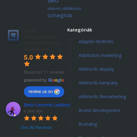
sikeres vállalkozás
szövegírás
Kategóriák
Pallas
Communication
Adaptív hirdetés
Online Marketing
Ügynökség
Adatbázis marketing
5.0
AdWords display
Based on 11 reviews
powered by
G
o
o
g
l
e
AdWords kampány
review us on
AdWords Remarketing
Artúr Levente Ladányi
Brand development
a year ago
Branding
See All Reviews