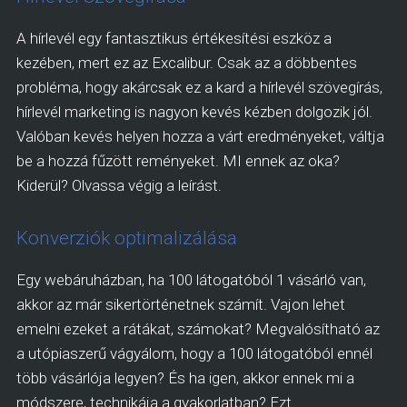
A hírlevél egy fantasztikus értékesítési eszköz a
kezében, mert ez az Excalibur. Csak az a döbbentes
probléma, hogy akárcsak ez a kard a hírlevél szövegírás,
hírlevél marketing is nagyon kevés kézben dolgozik jól.
Valóban kevés helyen hozza a várt eredményeket, váltja
be a hozzá fűzött reményeket. MI ennek az oka?
Kiderül? Olvassa végig a leírást.
Konverziók optimalizálása
Egy webáruházban, ha 100 látogatóból 1 vásárló van,
akkor az már sikertörténetnek számít. Vajon lehet
emelni ezeket a rátákat, számokat? Megvalósítható az
a utópiaszerű vágyálom, hogy a 100 látogatóból ennél
több vásárlója legyen? És ha igen, akkor ennek mi a
módszere, technikája a gyakorlatban? Ezt