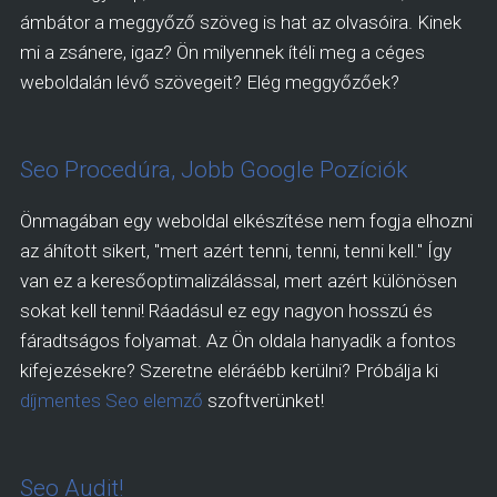
ámbátor a meggyőző szöveg is hat az olvasóira. Kinek
mi a zsánere, igaz? Ön milyennek ítéli meg a céges
weboldalán lévő szövegeit? Elég meggyőzőek?
Seo Procedúra, Jobb Google Pozíciók
Önmagában egy weboldal elkészítése nem fogja elhozni
az áhított sikert, "mert azért tenni, tenni, tenni kell." Így
van ez a keresőoptimalizálással, mert azért különösen
sokat kell tenni! Ráadásul ez egy nagyon hosszú és
fáradtságos folyamat. Az Ön oldala hanyadik a fontos
kifejezésekre? Szeretne eléráébb kerülni? Próbálja ki
díjmentes Seo elemző
szoftverünket!
Seo Audit!