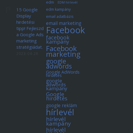
edm
EDM hírlevél
15 Google
edm kampány
Display
email adatbázis
hirdetési
email marketing
Facebook
tipp! Fejleszd
a Google Ads
facebook
marketing
kampány
Facebook
stratégiádat.
marketing
2023-04-28
google
adwords
Google AdWords
hirdetés
google
adwords
kampány
Google
hirdetés
google reklám
hírlevél
hírlevél
kampány
hírlevél