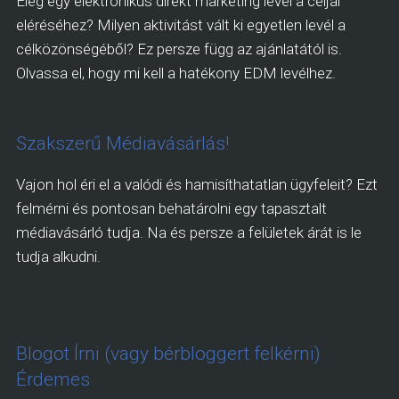
Elég egy elektronikus direkt marketing levél a céljai
eléréséhez? Milyen aktivitást vált ki egyetlen levél a
célközönségéből? Ez persze függ az ajánlatától is.
Olvassa el, hogy mi kell a hatékony EDM levélhez.
Szakszerű Médiavásárlás!
Vajon hol éri el a valódi és hamisíthatatlan ügyfeleit? Ezt
felmérni és pontosan behatárolni egy tapasztalt
médiavásárló tudja. Na és persze a felületek árát is le
tudja alkudni.
Blogot Írni (vagy bérbloggert felkérni)
Érdemes