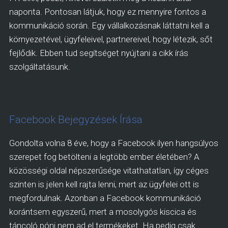
naponta. Pontosan látjuk, hogy ez mennyire fontos a
kommunikáció során. Egy vállalkozásnak láttatni kell a
környezetével, ügyfeleivel, partnereivel, hogy létezik, sőt
fejlődik. Ebben tud segítséget nyújtani a cikk írás
szolgáltatásunk.
Facebook Bejegyzések Írása
Gondolta volna 8 éve, hogy a Facebook ilyen hangsúlyos
szerepet fog betölteni a legtöbb ember életében? A
közösségi oldal népszerűsége vitathatatlan, így céges
szinten is jelen kell rajta lenni, mert az ügyfelei ott is
megfordulnak. Azonban a Facebook kommunikáció
korántsem egyszerű, mert a mosolygós kiscica és
táncoló póni nem ad el termékeket. Ha pedig csak