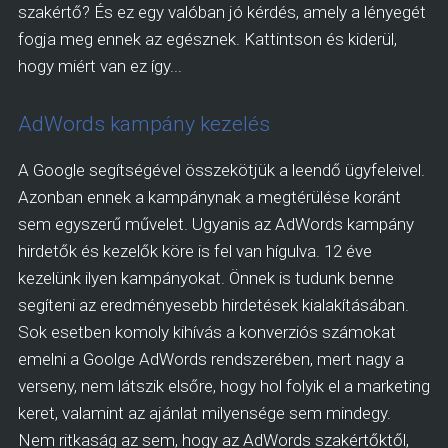
szakértő? És ez egy valóban jó kérdés, amely a lényegét
fogja meg ennek az egésznek. Kattintson és kiderül,
hogy miért van ez így...
AdWords kampány kezelés
A Google segítségével összekötjük a leendő ügyfeleivel.
Azonban ennek a kampánynak a megtérülése koránt
sem egyszerű művelet. Ugyanis az AdWords kampány
hirdetők és kezelők köre is fel van hígulva. 12 éve
kezelünk ilyen kampányokat. Önnek is tudunk benne
segíteni az eredményesebb hirdetések kialakításában.
Sok esetben komoly kihívás a konverziós számokat
emelni a Goolge AdWords rendszerében, mert nagy a
verseny, nem látszik elsőre, hogy hol folyik el a marketing
keret, valamint az ajánlat milyensége sem mindegy.
Nem ritkaság az sem, hogy az AdWords szakértőktől,