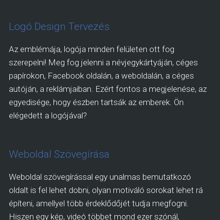
Logó Design Tervezés
Az emblémája, logója minden felületen ott fog
szerepelni! Meg fog jelenni a névjegykártyáján, céges
papírokon, Facebook oldalán, a weboldalán, a céges
autóján, a reklámjaiban. Ezért fontos a megjelenése, az
egyedisége, hogy észben tartsák az emberek. Ön
elégedett a logójával?
Weboldal Szövegírása
Weboldal szövegírással egy unalmas bemutatkozó
oldalt is fel lehet dobni, olyan motiváló sorokat lehet rá
építeni, amellyel több érdeklődőjét tudja megfogni.
Hiszen egy kép, videó többet mond ezer szónál,