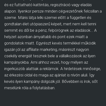
és ez futtatható kattintás, regisztráció vagy eladás
alapon. Ilyenkor persze minden cégvezetőnek felcsillan a
szeme. Máris látja lelki szemei előtt a független és
gondtalan élet utópiaszerű képeit, mert nem kell tenni
semmit és dől be a pénz, felpörögnek az eladások... A
helyzet azonban árnyaltabb és pont ezek miatt a
gondolatok miatt. Egyrészt kevés termékkel működik
igazán jól az affiliate marketing, másrészt nagyon
csekély energiát tesznek bele a vállalkozások az ilyen
kampányokba. Ami ahhoz vezet, hogy mélyen az
ingerküszöb alattiak a reklámok. A hirdetések minősége,
az érkezési oldal és maga az ajánlat is nívón aluli. Így
kevés ilyen kampány dolgozik jól. Bővebben is írok, sőt
mesélünk róla a folytatásban.