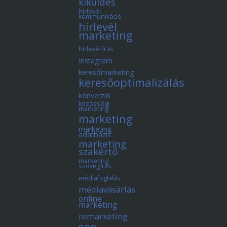
kiküldés
hírlevél
kommunikáció
hírlevél
marketing
hírlevél írás
Instagram
keresőmarketing
keresőoptimalizálás
konverzió
közösségi
marketing
marketing
marketing
adatbázis
marketing
szakértő
marketing
szövegírás
médiafoglalás
médiavásárlás
online
marketing
remarketing
seo