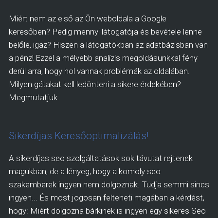
Miért nem az első az Ön weboldala a Google
keresőben? Pedig mennyi látogatója és bevétele lenne
belőle, igaz? Hiszen a látogatókban az adatbázisban van
a pénz! Ezzel a mélyebb analízis megoldásunkkal fény
derül arra, hogy hol vannak problémák az oldalában.
Milyen gátakat kell ledönteni a sikere érdekében?
Megmutatjuk.
Sikerdíjas Keresőoptimalizálás!
A sikerdíjas seo szolgáltatások sok távutat rejtenek
magukban, de a lényeg, hogy a komoly seo
szakemberek ingyen nem dolgoznak. Tudja semmi sincs
ingyen... És most jogosan felteheti magában a kérdést,
hogy: Miért dolgozna bárkinek is ingyen egy sikeres Seo