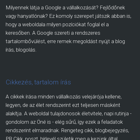
Milyennek látja a Google a vállalkozását? Fejlődőnek
vagy hanyatlónak? Ez komoly szerepet játszik abban is,
hogy a weboldala milyen pozíciókat foglal el a
keresőben. A Google szereti a rendszeres
tartalombővülést, erre remek megoldást nyújt a blog
írás, blogolás.
Cikkezés, tartalom írás
A cikkek írása minden vállalkozás velejárója kellene,
legyen, de az élet rendszerint ezt teljesen másként
alakítja. A weboldal tulajdonosok életvitele, napi rutinja -
gondolom az Öné is - elég sűrű, így ezek a feladatok
rendszerint elmaradnak. Rengeteg cikk, blogbejegyzés,
PR Cikk, poszt, hírlevél születik meg a kezünk által