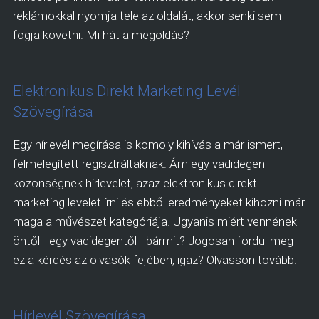
reklámokkal nyomja tele az oldalát, akkor senki sem
fogja követni. Mi hát a megoldás?
Elektronikus Direkt Marketing Levél
Szövegírása
Egy hírlevél megírása is komoly kihívás a már ismert,
felmelegített regisztráltaknak. Ám egy vadidegen
közönségnek hírlevelet, azaz elektronikus direkt
marketing levelet írni és ebből eredményeket kihozni már
maga a művészet kategóriája. Ugyanis miért vennének
öntől - egy vadidegentől - bármit? Jogosan fordul meg
ez a kérdés az olvasók fejében, igaz? Olvasson tovább.
Hírlevél Szövegírása