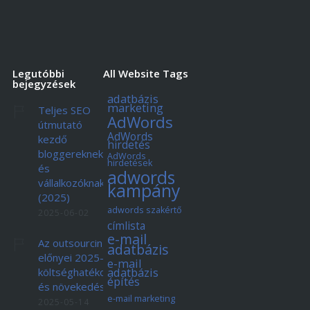
Legutóbbi
All Website Tags
bejegyzések
adatbázis
marketing
Teljes SEO
AdWords
útmutató
AdWords
kezdő
hirdetés
bloggereknek
AdWords
hirdetések
és
adwords
vállalkozóknak
kampány
(2025)
adwords szakértő
2025-06-02
címlista
e-mail
Az outsourcing
adatbázis
előnyei 2025-ben:
e-mail
adatbázis
költséghatékonyság
építés
és növekedés
e-mail marketing
2025-05-14