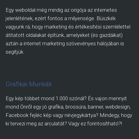
Egy weboldal még mindig az origója az internetes
jelenlétének, ezért fontos a milyensége. Büszkék
vagyunk rá, hogy marketing és értékesítési szemlélettel
átitatott oldalakat építünk, amelyeket (és gazdáikat)
aztán a internet marketing szövevényes hálójában is
segítjük.
Grafikai Munkák
Egy kép többet mond 1.000 szónál? És vajon mennyit
mond Önről egy jó grafika, brossúra, banner, webdesign,
Facebook fejléc kép vagy névjegykártya? Mindegy, hogy
ki tervezi meg az arculatát? Vagy ez forintosítható?!