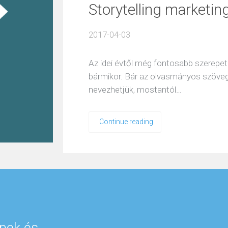
Storytelling marketin
2017-04-03
Az idei évtől még fontosabb szerepet 
bármikor. Bár az olvasmányos szöveg
nevezhetjük, mostantól…
Continue reading
pek és