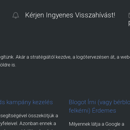
Kérjen Ingyenes Visszahívást!
ítünk. Akár a stratégiától kezdve, a logótervezésen át, a webo
öldre is.
s kampány kezelés
Blogot Írni (vagy bérbl
felkérni) Érdemes
segítségével összekötjük a
yfeleivel. Azonban ennek a
Milyennek látja a Google a