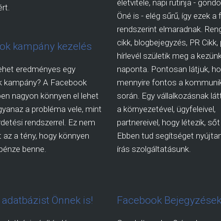
életvitele, napi rutinja - gon
rt.
Öné is - elég sűrű, így ezek a
rendszerint elmaradnak. Ren
cikk, blogbejegyzés, PR Cikk,
ok kampány kezelés
hírlevél születik meg a kezünk
ehet eredményes egy
naponta. Pontosan látjuk, h
k kampány? A Facebook
mennyire fontos a kommuni
en nagyon könnyen el lehet
során. Egy vállalkozásnak látt
gyanaz a probléma vele, mint
a környezetével, ügyfeleivel,
irdetési rendszerrel. Ez nem
partnereivel, hogy létezik, sőt 
 az a tény, hogy könnyen
Ebben tud segítséget nyújtani
a pénze benne.
írás szolgáltatásunk.
l adatbázist Önnek is!
Facebook Bejegyzések