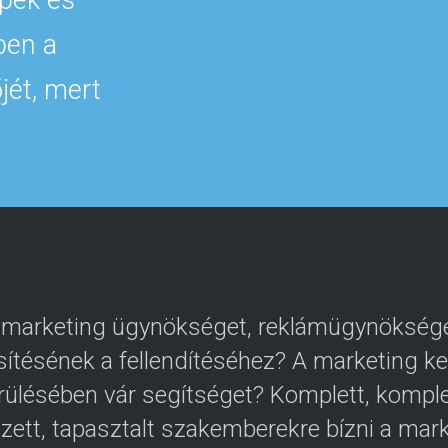
ben a
jét, mert
 marketing ügynökséget, reklámügynöksége
sítésének a fellendítéséhez? A marketing k
ülésében vár segítséget? Komplett, komple
zett, tapasztalt szakemberekre bízni a mar