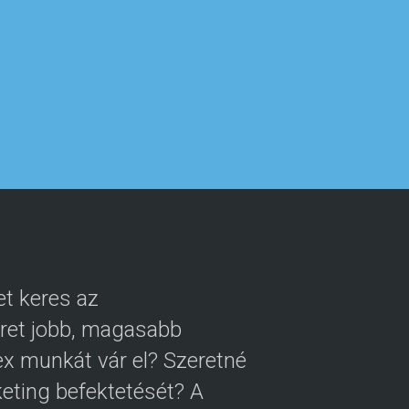
t keres az
eret jobb, magasabb
x munkát vár el? Szeretné
keting befektetését? A