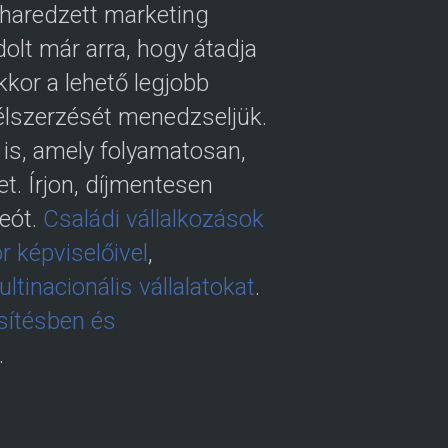
iharedzett marketing
olt már arra, hogy átadja
kor a lehető legjobb
félszerzését menedzseljük.
 is, amely folyamatosan,
t. Írjon, díjmentesen
deót.
Családi vállalkozások
r képviselőivel
,
tinacionális vállalatokat
.
esítésben és
.