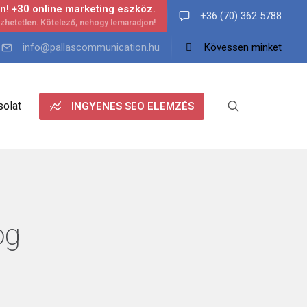
n! +30 online marketing eszköz.
+36 (70) 362 5788
info@pallascommunication.hu
Kövessen minket
olat
INGYENES SEO ELEMZÉS
og