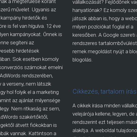
ak a megtérülése koránt
vállalkozását? Fejlődőnek va
zerű művelet. Ugyanis az
hanyatlónak? Ez komoly sze
kampány hirdetők és
játszik abban is, hogy a webo
re is fel van hígulva. 12 éve
milyen pozíciókat foglal el a
ilyen kampányokat. Önnek is
keresőben. A Google szereti 
nne segíteni az
rendszeres tartalombővülést,
esebb hirdetések
remek megoldást nyújt a blog
sában. Sok esetben komoly
blogolás.
 konverziós számokat emelni
 AdWords rendszerében,
 a verseny, nem látszik
Cikkezés, tartalom írás
gy hol folyik el a marketing
lamint az ajánlat milyensége
A cikkek írása minden vállalk
egy. Nem ritkaság az sem,
velejárója kellene, legyen, de 
AdWords szakértőktől,
rendszerint ezt teljesen más
ektől átvett fiókokban is
alakítja. A weboldal tulajdon
ibák vannak. Kattintson a