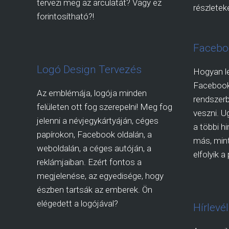
tervezi meg az arculatát? Vagy ez
részleteké
forintosítható?!
Facebo
Logó Design Tervezés
Hogyan l
Faceboo
Az emblémája, logója minden
rendszerb
felületen ott fog szerepelni! Meg fog
veszni. U
jelenni a névjegykártyáján, céges
a többi h
papírokon, Facebook oldalán, a
más, mint
weboldalán, a céges autóján, a
elfolyik 
reklámjaiban. Ezért fontos a
megjelenése, az egyedisége, hogy
észben tartsák az emberek. Ön
elégedett a logójával?
Hírlevé