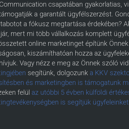
 Communication csapatában gyakorlatias, v
támogatják a garantált ügyfélszerzést. Gond
étabotot a fókusz megtartása érdekében? Ak
 jár, mert mi több vállalkozás komplett ügy
összetett online marketinget építünk Önnek
ságosan, kiszámíthatóan hozza az ügyfeleke
hívjuk. Vagy nézz e meg az Önnek szóló vi
ingjében
segítünk, dolgozunk
a KKV szekto
sítésben és marketingben is támogatunk mul
eken felül
az utóbbi 5 évben külföldi érték
ingtevékenységben is segítjük ügyfeleinket