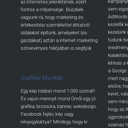
kampányn
az internetes jelenlétének, ezért
sem egys
fontos a milyensége. Büszkék
AdWords 
vagyunk rá, hogy marketing és
kezelők kö
értékesítési szemlélettel átitatott
kezelünk 
oldalakat építünk, amelyeket (és
tudunk be
gazdáikat) aztán a internet marketing
eredmény
szövevényes hálójában is segítjük.
kialakítá
kihívás a
a Goolge
Grafikai Munkák
mert nagy
elsőre, ho
Egy kép többet mond 1.000 szónál?
keret, va
És vajon mennyit mond Önről egy jó
sem mind
grafika, brossúra, banner, webdesign,
hogy az 
Facebook fejléc kép vagy
ügynökség
névjegykártya? Mindegy, hogy ki
szarvas h