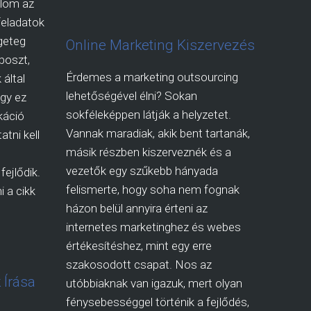
dolom az
 feladatok
geteg
Online Marketing Kiszervezés
 poszt,
Érdemes a marketing outsourcing
 által
lehetőségével élni? Sokan
ogy ez
sokféleképpen látják a helyzetet.
káció
Vannak maradiak, akik bent tartanák,
atni kell
másik részben kiszerveznék és a
vezetők egy szűkebb hányada
fejlődik.
felismerte, hogy soha nem fognak
 a cikk
házon belül annyira érteni az
internetes marketinghez és webes
értékesítéshez, mint egy erre
szakosodott csapat. Nos az
 Írása
utóbbiaknak van igazuk, mert olyan
fénysebességgel történik a fejlődés,