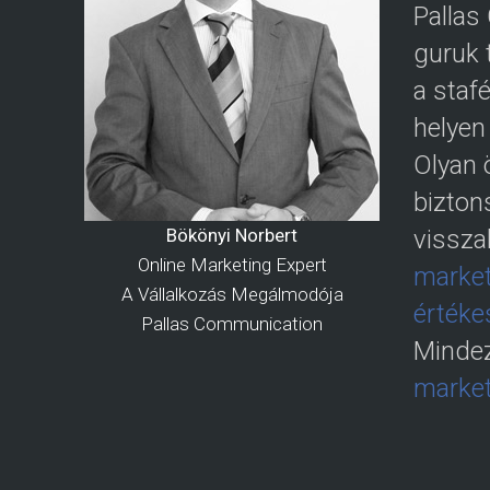
Pallas
guruk 
a staf
helyen
Olyan 
bizton
Bökönyi Norbert
vissza
Online Marketing Expert
market
A Vállalkozás Megálmodója
értéke
Pallas Communication
Mindez
market