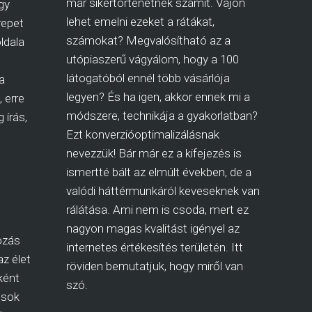
már sikertörténetnek számít. Vajon
gy
lehet emelni ezeket a rátákat,
repet
számokat? Megvalósítható az a
ldala
utópiaszerű vágyálom, hogy a 100
látogatóból ennél több vásárlója
a
legyen? És ha igen, akkor ennek mi a
 erre
módszere, technikája a gyakorlatban?
 írás,
Ezt konverzióoptimalizálásnak
nevezzük! Bár már ez a kifejezés is
ismertté bált az elmúlt években, de a
valódi háttérmunkáról keveseknek van
rálátása. Ami nem is csoda, mert ez
nagyon magas kvalitást igényel az
ozás
internetes értékesítés területén. Itt
az élet
röviden bemutatjuk, hogy miről van
ként
szó.
osok