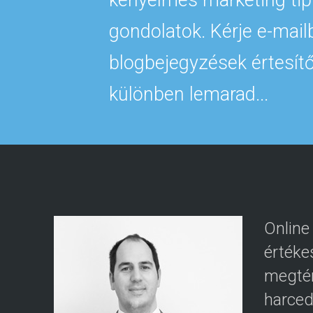
gondolatok. Kérje e-mail
blogbejegyzések értesítő
különben lemarad...
Online
értéke
megtér
harced