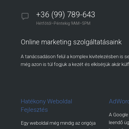
+36 (99) 789-643
Hétfőtől–Péntekig 9AM–5PM
Online marketing szolgáltatásaink
A tanácsadáson felül a komplex kivitelezésben is seg
még azon is túl fogjuk a kezét és elkísérjük akár külf
Hatékony Weboldal
AdWord
Fejlesztés
A Google 
leendő üg
Egy weboldal még mindig az origója