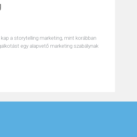
g
kap a storytelling marketing, mint korábban
alkotást egy alapvető marketing szabálynak