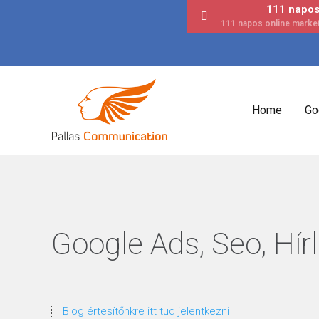
111 napos 
Home
Go
Google Ads, Seo, Hírl
Blog értesítőnkre itt tud jelentkezni