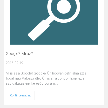
Google? Mi az?
2016-09-19
Mi is az a Google? Google? Ön hogyan definiálná ezt a
fogalmat? Valószínűleg Ön is arra gondol, hogy ez a
szolgáltatás egy keresőprogram,…
Continue reading