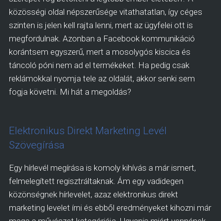
közösségi oldal népszerűsége vitathatatlan, így céges
szinten is jelen kell rajta lenni, mert az ügyfelei ott is
megfordulnak. Azonban a Facebook kommunikáció
korántsem egyszerű, mert a mosolygós kiscica és
táncoló póni nem ad el termékeket. Ha pedig csak
reklámokkal nyomja tele az oldalát, akkor senki sem
fogja követni. Mi hát a megoldás?
Elektronikus Direkt Marketing Levél
Szövegírása
Egy hírlevél megírása is komoly kihívás a már ismert,
felmelegített regisztráltaknak. Ám egy vadidegen
közönségnek hírlevelet, azaz elektronikus direkt
marketing levelet írni és ebből eredményeket kihozni már