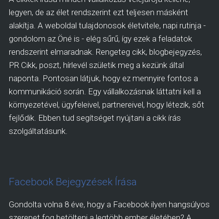
legyen, de az élet rendszerint ezt teljesen másként
alakítja. A weboldal tulajdonosok életvitele, napi rutinja -
gondolom az Öné is - elég sűrű, így ezek a feladatok
rendszerint elmaradnak. Rengeteg cikk, blogbejegyzés,
PR Cikk, poszt, hírlevél születik meg a kezünk által
naponta. Pontosan látjuk, hogy ez mennyire fontos a
kommunikáció során. Egy vállalkozásnak láttatni kell a
környezetével, ügyfeleivel, partnereivel, hogy létezik, sőt
fejlődik. Ebben tud segítséget nyújtani a cikk írás
szolgáltatásunk.
Facebook Bejegyzések Írása
Gondolta volna 8 éve, hogy a Facebook ilyen hangsúlyos
szerepet fog betölteni a legtöbb ember életében? A