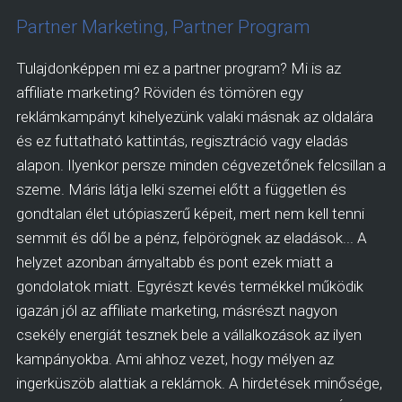
Partner Marketing, Partner Program
Tulajdonképpen mi ez a partner program? Mi is az
affiliate marketing? Röviden és tömören egy
reklámkampányt kihelyezünk valaki másnak az oldalára
és ez futtatható kattintás, regisztráció vagy eladás
alapon. Ilyenkor persze minden cégvezetőnek felcsillan a
szeme. Máris látja lelki szemei előtt a független és
gondtalan élet utópiaszerű képeit, mert nem kell tenni
semmit és dől be a pénz, felpörögnek az eladások... A
helyzet azonban árnyaltabb és pont ezek miatt a
gondolatok miatt. Egyrészt kevés termékkel működik
igazán jól az affiliate marketing, másrészt nagyon
csekély energiát tesznek bele a vállalkozások az ilyen
kampányokba. Ami ahhoz vezet, hogy mélyen az
ingerküszöb alattiak a reklámok. A hirdetések minősége,