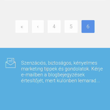
«
‹
4
5
6
Szenzációs, biztoságos, kényelmes
marketing tippek és gondolatok. Kérje
e-mailben a blogbejegyzések
értesítőjét, mert különben lemarad...