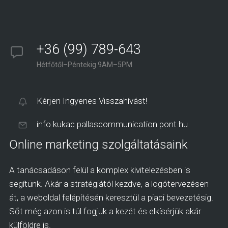
+36 (99) 789-643
Hétfőtől–Péntekig 9AM–5PM
Kérjen Ingyenes Visszahívást!
info kukac pallascommunication pont hu
Online marketing szolgáltatásaink
A tanácsadáson felül a komplex kivitelezésben is
segítünk. Akár a stratégiától kezdve, a logótervezésen
át, a weboldal felépítésén keresztül a piaci bevezetésig.
Sőt még azon is túl fogjuk a kezét és elkísérjük akár
külföldre is.