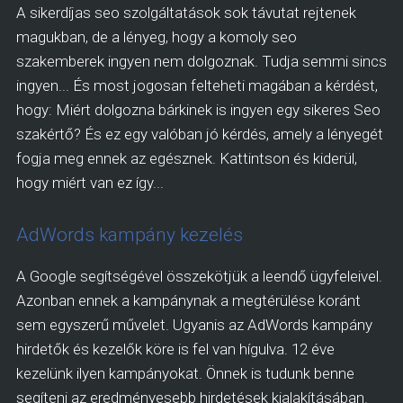
A sikerdíjas seo szolgáltatások sok távutat rejtenek
magukban, de a lényeg, hogy a komoly seo
szakemberek ingyen nem dolgoznak. Tudja semmi sincs
ingyen... És most jogosan felteheti magában a kérdést,
hogy: Miért dolgozna bárkinek is ingyen egy sikeres Seo
szakértő? És ez egy valóban jó kérdés, amely a lényegét
fogja meg ennek az egésznek. Kattintson és kiderül,
hogy miért van ez így...
AdWords kampány kezelés
A Google segítségével összekötjük a leendő ügyfeleivel.
Azonban ennek a kampánynak a megtérülése koránt
sem egyszerű művelet. Ugyanis az AdWords kampány
hirdetők és kezelők köre is fel van hígulva. 12 éve
kezelünk ilyen kampányokat. Önnek is tudunk benne
segíteni az eredményesebb hirdetések kialakításában.