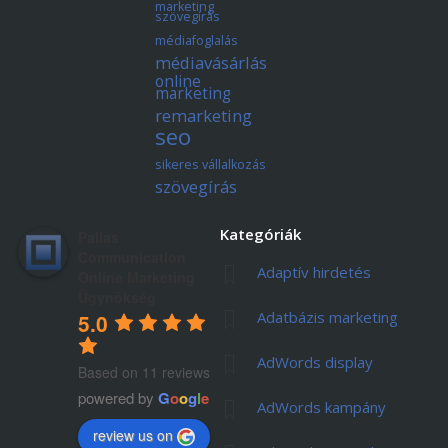
marketing
szövegírás
médiafoglalás
médiavásárlás
online
marketing
remarketing
seo
sikeres vállalkozás
szövegírás
Kategóriák
Pallas
Communication
Adaptív hirdetés
Online Marketing
Ügynökség
Adatbázis marketing
5.0
AdWords display
Based on 11 reviews
powered by
G
o
o
g
l
e
AdWords kampány
review us on