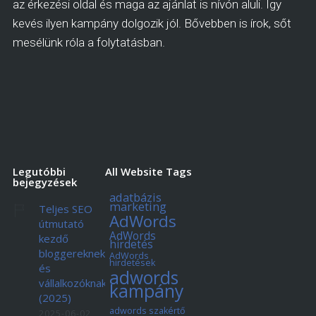
az érkezési oldal és maga az ajánlat is nívón aluli. Így
kevés ilyen kampány dolgozik jól. Bővebben is írok, sőt
mesélünk róla a folytatásban.
Legutóbbi
All Website Tags
bejegyzések
adatbázis
marketing
Teljes SEO
AdWords
útmutató
AdWords
kezdő
hirdetés
bloggereknek
AdWords
hirdetések
és
adwords
vállalkozóknak
kampány
(2025)
adwords szakértő
2025-06-02