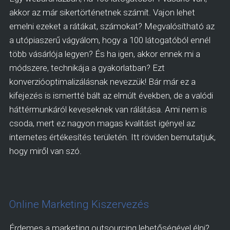
akkor az már sikertörténetnek számít. Vajon lehet
emelni ezeket a rátákat, számokat? Megvalósítható az
a utópiaszerű vágyálom, hogy a 100 látogatóból ennél
több vásárlója legyen? És ha igen, akkor ennek mi a
módszere, technikája a gyakorlatban? Ezt
konverzióoptimalizálásnak nevezzük! Bár már ez a
kifejezés is ismertté bált az elmúlt években, de a valódi
háttérmunkáról keveseknek van rálátása. Ami nem is
csoda, mert ez nagyon magas kvalitást igényel az
internetes értékesítés területén. Itt röviden bemutatjuk,
hogy miről van szó.
Online Marketing Kiszervezés
Érdemes a marketing outsourcing lehetőségével élni?