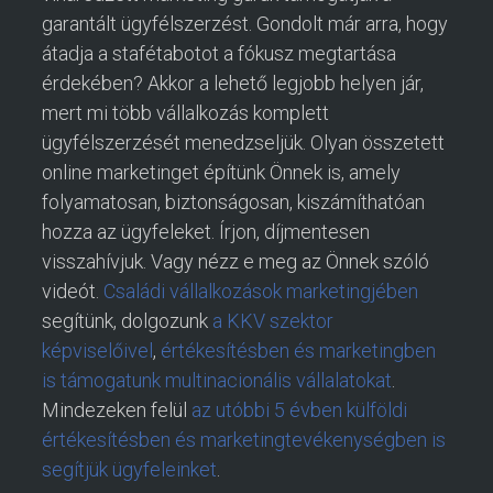
garantált ügyfélszerzést. Gondolt már arra, hogy
átadja a stafétabotot a fókusz megtartása
érdekében? Akkor a lehető legjobb helyen jár,
mert mi több vállalkozás komplett
ügyfélszerzését menedzseljük. Olyan összetett
online marketinget építünk Önnek is, amely
folyamatosan, biztonságosan, kiszámíthatóan
hozza az ügyfeleket. Írjon, díjmentesen
visszahívjuk. Vagy nézz e meg az Önnek szóló
videót.
Családi vállalkozások marketingjében
segítünk, dolgozunk
a KKV szektor
képviselőivel
,
értékesítésben és marketingben
is támogatunk multinacionális vállalatokat
.
Mindezeken felül
az utóbbi 5 évben külföldi
értékesítésben és marketingtevékenységben is
segítjük ügyfeleinket
.