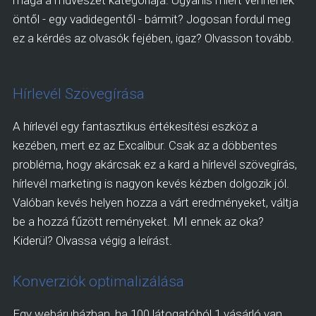
maga a művészet kategóriája. Ugyanis miért vennének
öntől - egy vadidegentől - bármit? Jogosan fordul meg
ez a kérdés az olvasók fejében, igaz? Olvasson tovább.
Hírlevél Szövegírása
A hírlevél egy fantasztikus értékesítési eszköz a
kezében, mert ez az Excalibur. Csak az a döbbentes
probléma, hogy akárcsak ez a kard a hírlevél szövegírás,
hírlevél marketing is nagyon kevés kézben dolgozik jól.
Valóban kevés helyen hozza a várt eredményeket, váltja
be a hozzá fűzött reményeket. MI ennek az oka?
Kiderül? Olvassa végig a leírást.
Konverziók optimalizálása
Egy webáruházban, ha 100 látogatóból 1 vásárló van,