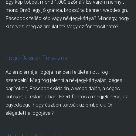
Egy kép többet mond 1.000 szónál? És vajon mennyit
mond Önről egy jó grafika, brossúra, banner, webdesign,
Facebook fejléc kép vagy névjegykártya? Mindegy, hogy
ki tervezi meg az arculatát? Vagy ez forintosítható?!
Logó Design Tervezés
Az emblémája, logója minden felületen ott fog
szerepelni! Meg fog jelenni a névjegykártyáján, céges
papírokon, Facebook oldalán, a weboldalán, a céges
autóján, a reklámjaiban. Ezért fontos a megjelenése, az
egyedisége, hogy észben tartsák az emberek. Ön
elégedett a logójával?