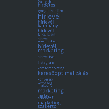
Google
hirdetés
google reklám
hírlevél
hírlevél
kampány
hírlevél
kiküldés
hírlevél
kommunikáció
hírlevél
marketing
hírlevél írás
Instagram
keresőmarketing
keresőoptimalizálás
konverzió
közösségi
marketing
marketing
marketing
adatbázis
marketing
szakértő