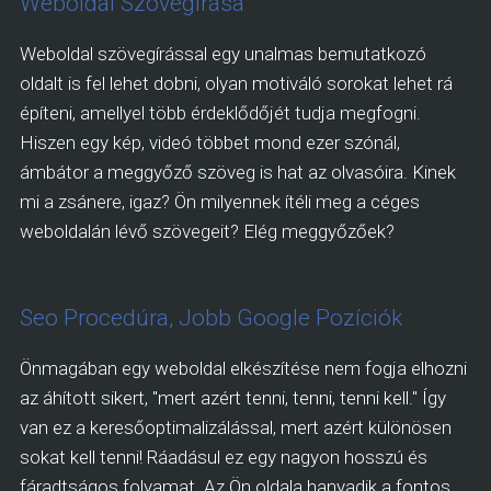
Weboldal Szövegírása
Weboldal szövegírással egy unalmas bemutatkozó
oldalt is fel lehet dobni, olyan motiváló sorokat lehet rá
építeni, amellyel több érdeklődőjét tudja megfogni.
Hiszen egy kép, videó többet mond ezer szónál,
ámbátor a meggyőző szöveg is hat az olvasóira. Kinek
mi a zsánere, igaz? Ön milyennek ítéli meg a céges
weboldalán lévő szövegeit? Elég meggyőzőek?
Seo Procedúra, Jobb Google Pozíciók
Önmagában egy weboldal elkészítése nem fogja elhozni
az áhított sikert, "mert azért tenni, tenni, tenni kell." Így
van ez a keresőoptimalizálással, mert azért különösen
sokat kell tenni! Ráadásul ez egy nagyon hosszú és
fáradtságos folyamat. Az Ön oldala hanyadik a fontos