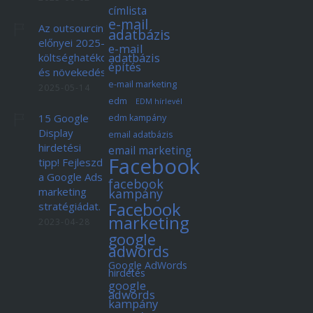
címlista
e-mail
Az outsourcing
adatbázis
előnyei 2025-ben:
e-mail
adatbázis
költséghatékonyság
építés
és növekedés
e-mail marketing
2025-05-14
edm
EDM hírlevél
15 Google
edm kampány
Display
email adatbázis
hirdetési
email marketing
Facebook
tipp! Fejleszd
a Google Ads
facebook
marketing
kampány
Facebook
stratégiádat.
marketing
2023-04-28
google
adwords
Google AdWords
hirdetés
google
adwords
kampány