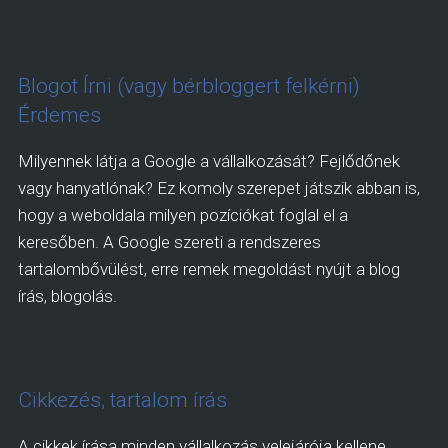
Blogot Írni (vagy bérbloggert felkérni)
Érdemes
Milyennek látja a Google a vállalkozását? Fejlődőnek
vagy hanyatlónak? Ez komoly szerepet játszik abban is,
hogy a weboldala milyen pozíciókat foglal el a
keresőben. A Google szereti a rendszeres
tartalombővülést, erre remek megoldást nyújt a blog
írás, blogolás.
Cikkezés, tartalom írás
A cikkek írása minden vállalkozás velejárója kellene,