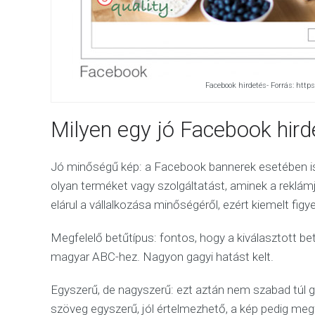
Facebook hirdetés- Forrás: htt
Milyen egy jó Facebook hird
Jó minőségű kép: a Facebook bannerek esetében is
olyan terméket vagy szolgáltatást, aminek a reklá
elárul a vállalkozása minőségéről, ezért kiemelt figy
Megfelelő betűtípus: fontos, hogy a kiválasztott be
magyar ABC-hez. Nagyon gagyi hatást kelt.
Egyszerű, de nagyszerű: ezt aztán nem szabad túl g
szöveg egyszerű, jól értelmezhető, a kép pedig megf