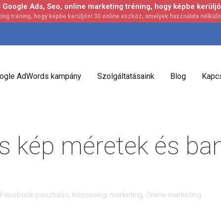
Google Ads, Seo, online marketing tréning, hogy képbe kerüljö
ogle AdWords kampány
Szolgáltatásaink
Blog
Kapcs
s kép méretek és ba
Facebook posztolás
,
Közösségi marketing
,
Online marketing