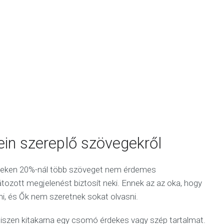
ein szereplő szövegekről
peken 20%-nál több szöveget nem érdemes
látozott megjelenést biztosít neki. Ennek az az oka, hogy
i, és Ők nem szeretnek sokat olvasni.
hiszen kitakarna egy csomó érdekes vagy szép tartalmat.