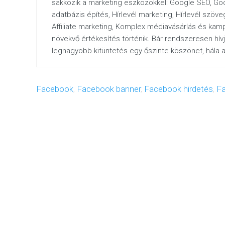
sakkozik a marketing eszközökkel: Google SEO, G
adatbázis építés, Hírlevél marketing, Hírlevél szöv
Affiliate marketing, Komplex médiavásárlás és kam
növekvő értékesítés történik. Bár rendszeresen hív
legnagyobb kitüntetés egy őszinte köszönet, hála az
Facebook
,
Facebook banner
,
Facebook hirdetés
,
Fa