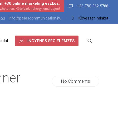
n! +30 online marketing eszköz.
+36 (70) 362 5788
info@pallascommunication.hu
Kövessen minket
olat
INGYENES SEO ELEMZÉS
nner
No Comments