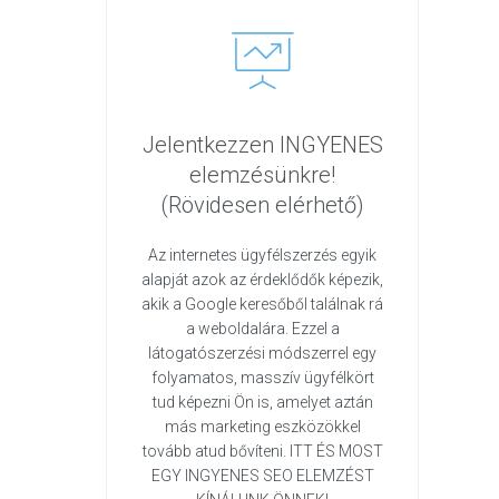
Jelentkezzen INGYENES
elemzésünkre!
(Rövidesen elérhető)
Az internetes ügyfélszerzés egyik
alapját azok az érdeklődők képezik,
akik a Google keresőből találnak rá
a weboldalára. Ezzel a
látogatószerzési módszerrel egy
folyamatos, masszív ügyfélkört
tud képezni Ön is, amelyet aztán
más marketing eszközökkel
tovább atud bővíteni. ITT ÉS MOST
EGY INGYENES SEO ELEMZÉST