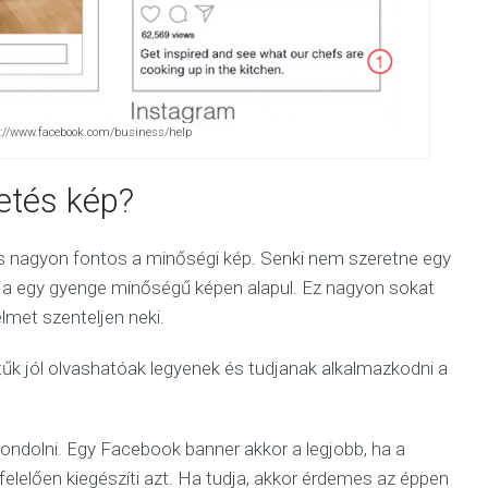
ps://www.facebook.com/business/help
etés kép?
 nagyon fontos a minőségi kép. Senki nem szeretne egy
mja egy gyenge minőségű képen alapul. Ez nagyon sokat
elmet szenteljen neki.
tűk jól olvashatóak legyenek és tudjanak alkalmazkodni a
ondolni. Egy Facebook banner akkor a legjobb, ha a
elelően kiegészíti azt. Ha tudja, akkor érdemes az éppen