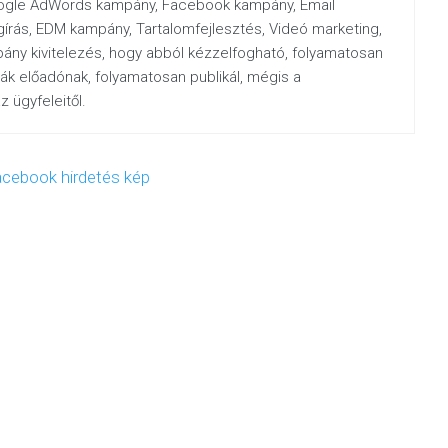
oogle AdWords kampány, Facebook kampány, Email
egírás, EDM kampány, Tartalomfejlesztés, Videó marketing,
pány kivitelezés, hogy abból kézzelfogható, folyamatosan
ják előadónak, folyamatosan publikál, mégis a
 ügyfeleitől.
cebook hirdetés kép