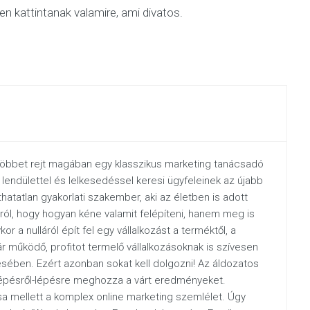
en kattintanak valamire, ami divatos.
öbbet rejt magában egy klasszikus marketing tanácsadó
dó lendülettel és lelkesedéssel keresi ügyfeleinek az újabb
hatatlan gyakorlati szakember, aki az életben is adott
ól, hogy hogyan kéne valamit felépíteni, hanem meg is
ykor a nulláról épít fel egy vállalkozást a terméktől, a
r működő, profitot termelő vállalkozásoknak is szívesen
sében. Ezért azonban sokat kell dolgozni! Az áldozatos
 Lépésről-lépésre meghozza a várt eredményeket.
a mellett a komplex online marketing szemlélet. Úgy