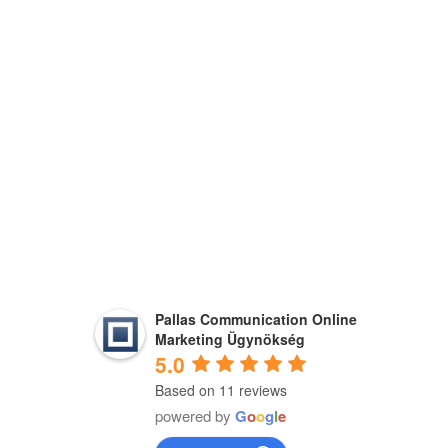
Pallas Communication Online
Marketing Ügynökség
5.0
Based on 11 reviews
powered by
G
o
o
g
l
e