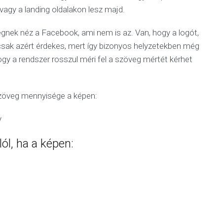
vagy a landing oldalakon lesz majd.
egnek néz a Facebook, ami nem is az. Van, hogy a logót,
 csak azért érdekes, mert így bizonyos helyzetekben még
gy a rendszer rosszul méri fel a szöveg mértét kérhet
a szöveg mennyisége a képen:
y
lól, ha a képen: