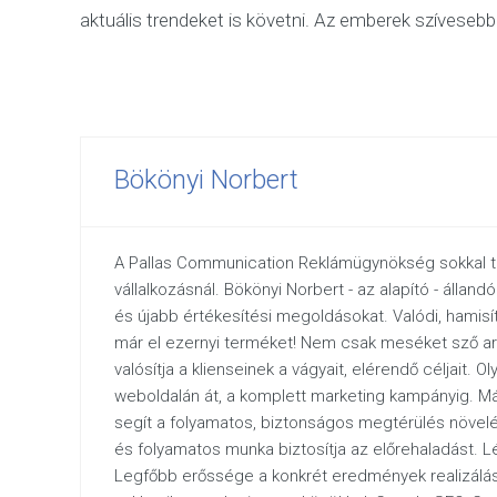
aktuális trendeket is követni. Az emberek szívesebb
Bökönyi Norbert
A Pallas Communication Reklámügynökség sokkal t
vállalkozásnál. Bökönyi Norbert - az alapító - állan
és újabb értékesítési megoldásokat. Valódi, hamisít
már el ezernyi terméket! Nem csak meséket sző arr
valósítja a klienseinek a vágyait, elérendő céljait. Ol
weboldalán át, a komplett marketing kampányig. Má
segít a folyamatos, biztonságos megtérülés növelé
és folyamatos munka biztosítja az előrehaladást.
Legfőbb erőssége a konkrét eredmények realizálás