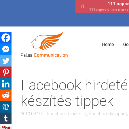
111 napos 
Home
Go
Facebook hirdeté
készítés tippek
2019-09-19
Facebook marketing
,
Facebook kampány
,